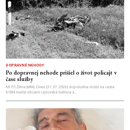
DOPRAVNÉ NEHODY
Po dopravnej nehode prišiel o život policajt v
čase služby
KR PZ Žilina |MM| Dnes (31. 07. 2026) dopoludnia došlo na ceste
II/584 medzi obcami Liptovská Sielnica a...