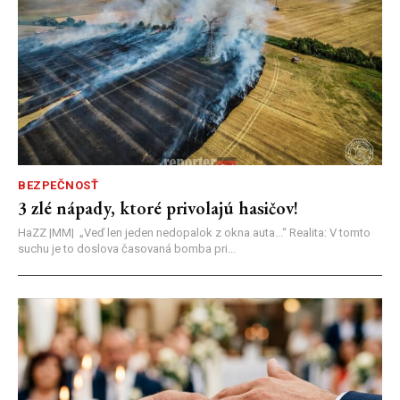
BEZPEČNOSŤ
3 zlé nápady, ktoré privolajú hasičov!
HaZZ |MM| ​„Veď len jeden nedopalok z okna auta...“ ​Realita: V tomto
suchu je to doslova časovaná bomba pri...