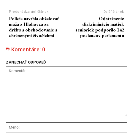
Predchádzajúci článok
Ďalší článok
Polícia navrhla obžalovať
Odstránenie
muža z Hlohovca za
diskriminácie matiek
držbu a obchodovanie s
senioriek podporilo 142
chránenými živočíchmi
poslancov parlamentu
Komentáre:
0
ZANECHAŤ ODPOVEĎ
Komentár:
Me