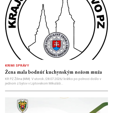
KRIMI SPRÁVY
Žena mala bodnúť kuchynským nožom muža
KR PZ Žilina |MM| V utorok /28.07.2026/ krátko po polnoci došlo v
jednom z bytov v Liptovskom Mikuláši...