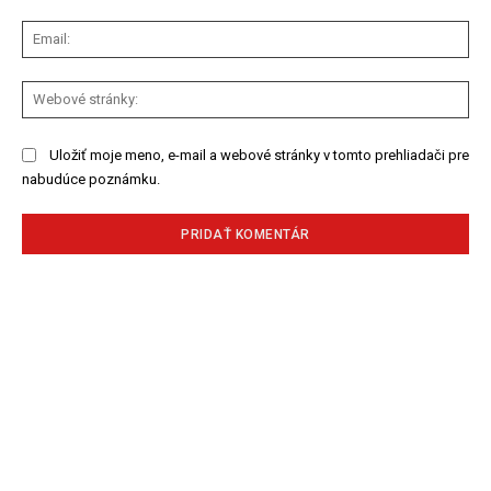
Ema
We
str
Uložiť moje meno, e-mail a webové stránky v tomto prehliadači pre
nabudúce poznámku.