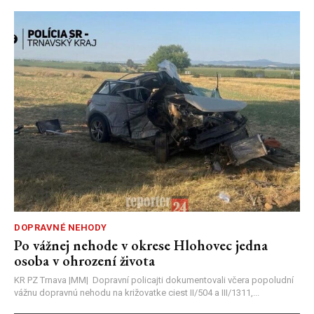
DOPRAVNÉ NEHODY
Po vážnej nehode v okrese Hlohovec jedna
osoba v ohrození života
KR PZ Trnava |MM| Dopravní policajti dokumentovali včera popoludní
vážnu dopravnú nehodu na križovatke ciest II/504 a III/1311,...