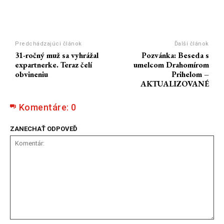
Predchádzajúci článok
Ďalší článok
31-ročný muž sa vyhrážal
Pozvánka: Beseda s
expartnerke. Teraz čelí
umelcom Drahomírom
obvineniu
Prihelom –
AKTUALIZOVANÉ
Komentáre:
0
ZANECHAŤ ODPOVEĎ