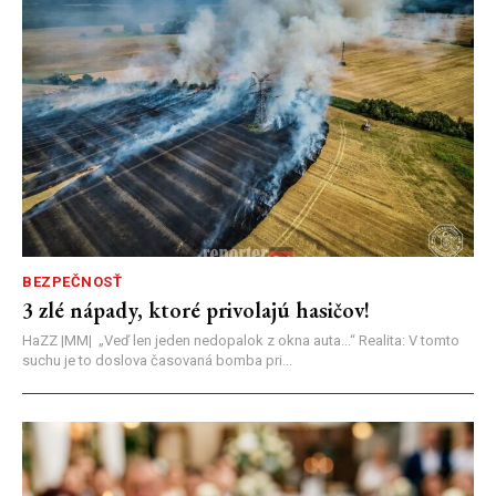
BEZPEČNOSŤ
3 zlé nápady, ktoré privolajú hasičov!
HaZZ |MM| ​„Veď len jeden nedopalok z okna auta...“ ​Realita: V tomto
suchu je to doslova časovaná bomba pri...