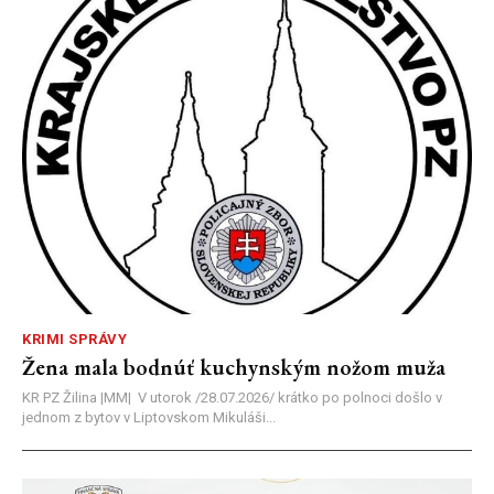
KRIMI SPRÁVY
Žena mala bodnúť kuchynským nožom muža
KR PZ Žilina |MM| V utorok /28.07.2026/ krátko po polnoci došlo v
jednom z bytov v Liptovskom Mikuláši...