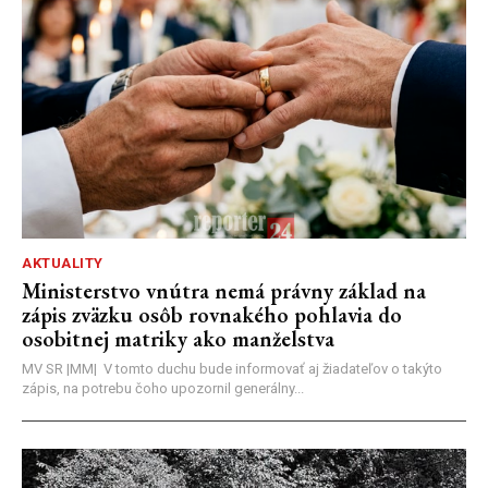
AKTUALITY
Ministerstvo vnútra nemá právny základ na
zápis zväzku osôb rovnakého pohlavia do
osobitnej matriky ako manželstva
MV SR |MM| V tomto duchu bude informovať aj žiadateľov o takýto
zápis, na potrebu čoho upozornil generálny...