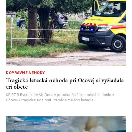
DOPRAVNÉ NEHODY
Tragická letecká nehoda pri Očovej si vyžiadala
tri obete
KR PZ B.Bystrica |MM| Dnes v popoludňajších hodinách došlo v
Očovej k tragickej udalosti. Pri páde malého lietadla...