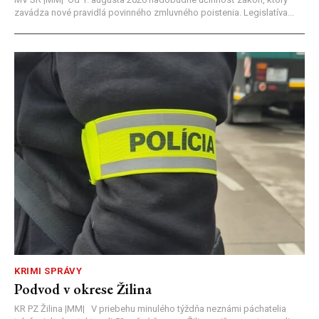
zavádza nové pravidlá povinného zmluvného poistenia. Legislatíva...
KRIMI SPRÁVY
Podvod v okrese Žilina
KR PZ Žilina |MM| V priebehu minulého týždňa neznámi páchatelia