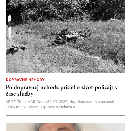
DOPRAVNÉ NEHODY
Po dopravnej nehode prišiel o život policajt v
čase služby
KR PZ Žilina |MM| Dnes (31. 07. 2026) dopoludnia došlo na ceste
II/584 medzi obcami Liptovská Sielnica a...