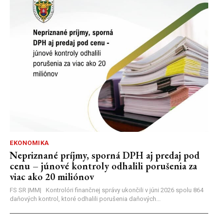
EKONOMIKA
Nepriznané príjmy, sporná DPH aj predaj pod
cenu – júnové kontroly odhalili porušenia za
viac ako 20 miliónov
FS SR |MM| Kontrolóri finančnej správy ukončili v júni 2026 spolu 864
daňových kontrol, ktoré odhalili porušenia daňových...