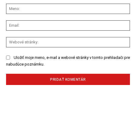
Komentár:
Me
Ema
We
str
Uložiť moje meno, e-mail a webové stránky v tomto prehliadači pre
nabudúce poznámku.