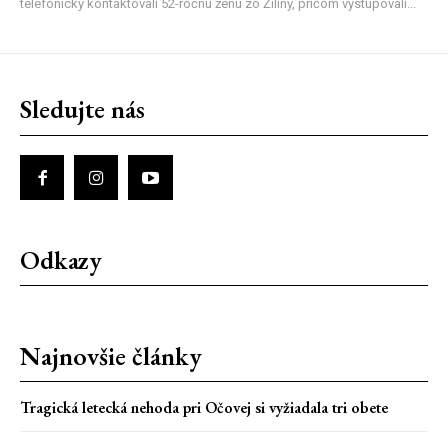
telefonicky kontaktovali 52-ročnú ženu zo Žiliny, pričom vystupovali...
Sledujte nás
Odkazy
Najnovšie články
Tragická letecká nehoda pri Očovej si vyžiadala tri obete