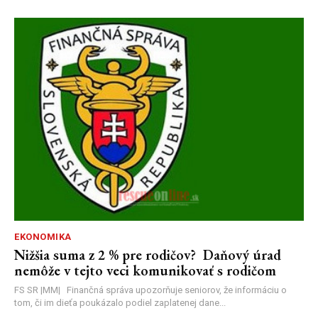
EKONOMIKA
Nižšia suma z 2 % pre rodičov? Daňový úrad
nemôže v tejto veci komunikovať s rodičom
FS SR |MM| Finančná správa upozorňuje seniorov, že informáciu o
tom, či im dieťa poukázalo podiel zaplatenej dane...