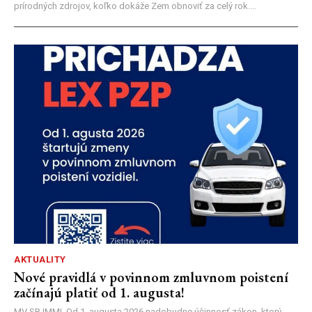
prírodných zdrojov, koľko dokáže Zem obnoviť za celý rok....
AKTUALITY
Nové pravidlá v povinnom zmluvnom poistení
začínajú platiť od 1. augusta!
MV SR |MM| Od 1. augusta 2026 nadobudne účinnosť zákon, ktorý