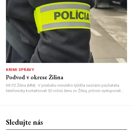
KRIMI SPRÁVY
Podvod v okrese Žilina
KR PZ Žilina |MM| V priebehu minulého týždňa neznámi páchatelia
telefonicky kontaktovali 52-ročnú ženu zo Žiliny, pričom vystupovali...
Sledujte nás