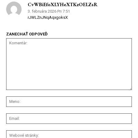
CvWBiEfoXLYHeXTKzOELZsR
3. februára 2026 Pri 7:51
rJWLZnJNqAqxgoksX
ZANECHAŤ ODPOVEĎ
Komentár:
Me
Ema
We