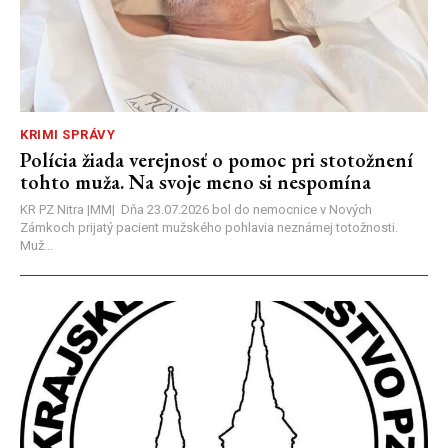
KRIMI SPRÁVY
Polícia žiada verejnosť o pomoc pri stotožnení
tohto muža. Na svoje meno si nespomína
KR PZ Nitra |MM| Dňa 23.07.2026 bol do nemocnice v Nových
Zámkoch prijatý pacient mužského pohlavia neznámej totožnosti.
Muž...