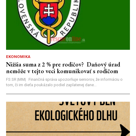
EKONOMIKA
Nižšia suma z 2 % pre rodičov? Daňový úrad
nemôže v tejto veci komunikovať s rodičom
FS SR |MM| Finančná správa upozorňuje seniorov, že informáciu o
tom, či im dieťa poukázalo podiel zaplatenej dane...