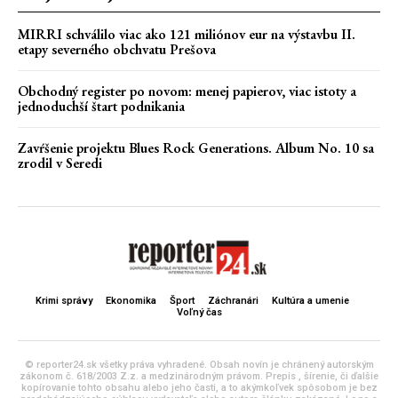
MIRRI schválilo viac ako 121 miliónov eur na výstavbu II.
etapy severného obchvatu Prešova
Obchodný register po novom: menej papierov, viac istoty a
jednoduchší štart podnikania
Zavŕšenie projektu Blues Rock Generations. Album No. 10 sa
zrodil v Seredi
Krimi správy
Ekonomika
Šport
Záchranári
Kultúra a umenie
Voľný čas
© reporter24.sk všetky práva vyhradené. Obsah novín je chránený autorským
zákonom č. 618/2003 Z.z. a medzinárodným právom. Prepis , šírenie, či ďalšie
kopírovanie tohto obsahu alebo jeho časti, a to akýmkoľvek spôsobom je bez