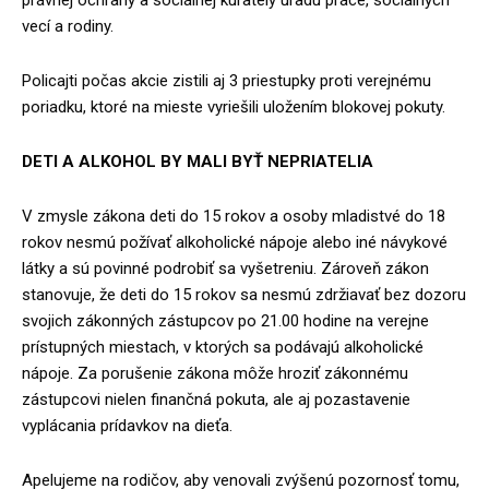
vecí a rodiny.
Policajti počas akcie zistili aj 3 priestupky proti verejnému
poriadku, ktoré na mieste vyriešili uložením blokovej pokuty.
DETI A ALKOHOL BY MALI BYŤ NEPRIATELIA
V zmysle zákona deti do 15 rokov a osoby mladistvé do 18
rokov nesmú požívať alkoholické nápoje alebo iné návykové
látky a sú povinné podrobiť sa vyšetreniu. Zároveň zákon
stanovuje, že deti do 15 rokov sa nesmú zdržiavať bez dozoru
svojich zákonných zástupcov po 21.00 hodine na verejne
prístupných miestach, v ktorých sa podávajú alkoholické
nápoje. Za porušenie zákona môže hroziť zákonnému
zástupcovi nielen finančná pokuta, ale aj pozastavenie
vyplácania prídavkov na dieťa.
Apelujeme na rodičov, aby venovali zvýšenú pozornosť tomu,