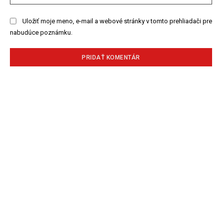
str
Uložiť moje meno, e-mail a webové stránky v tomto prehliadači pre
nabudúce poznámku.