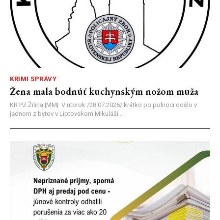
KRIMI SPRÁVY
Žena mala bodnúť kuchynským nožom muža
KR PZ Žilina |MM| V utorok /28.07.2026/ krátko po polnoci došlo v
jednom z bytov v Liptovskom Mikuláši...