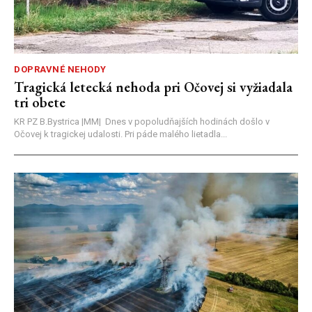
DOPRAVNÉ NEHODY
Tragická letecká nehoda pri Očovej si vyžiadala
tri obete
KR PZ B.Bystrica |MM| Dnes v popoludňajších hodinách došlo v
Očovej k tragickej udalosti. Pri páde malého lietadla...