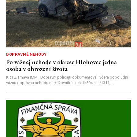
DOPRAVNÉ NEHODY
Po vážnej nehode v okrese Hlohovec jedna
osoba v ohrození života
KR PZ Trnava |MM| Dopravní policajti dokumentovali včera popoludní
vážnu dopravnú nehodu na križovatke ciest II/504 a III/1311,...