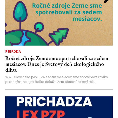
PRÍRODA
Ročné zdroje Zeme sme spotrebovali za sedem
mesiacov. Dnes je Svetový deň ekologického
dlhu.
WWF Slovensko |MM| Za sedem mesiacov sme spotrebovali toľko
prírodných zdrojov, koľko dokáže Zem obnoviť za celý rok....