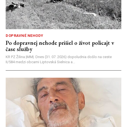
DOPRAVNÉ NEHODY
Po dopravnej nehode prišiel o život policajt v
čase služby
KR PZ Žilina |MM| Dnes (31. 07. 2026) dopoludnia došlo na ceste
II/584 medzi obcami Liptovská Sielnica a...