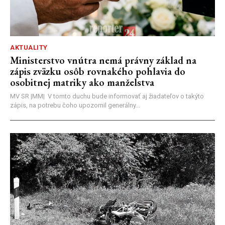
AKTUALITY
Ministerstvo vnútra nemá právny základ na
zápis zväzku osôb rovnakého pohlavia do
osobitnej matriky ako manželstva
MV SR |MM| V tomto duchu bude informovať aj žiadateľov o takýto
zápis, na potrebu čoho upozornil generálny...