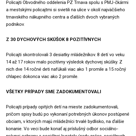
Policajti Obvodného oddelenia PZ Trnava spolu s PMJ-čkármi
a mestskými policajtmi si svietili na ulice v okolí najväčšieho
trnavského nákupného centra a ďalších dvoch vybraných
podnikov.
Z 30 DYCHOVÝCH SKÚŠOK 8 POZITÍVNYCH
Policajti skontrolovali 3 desiatky mládežníkov. 8 detí vo veku
14 až 17 rokov malo pozitívny výsledok dychovej skúšky. Z
nich dve 14 ročné deti nafúkali viac ako 1 promile a 15 ročný
chlapec dokonca viac ako 2 promile.
VŠETKY PRÍPADY SME ZADOKUMENTOVALI
Policajti prípady opitých detí na mieste zadokumentovali,
pričom spisy budú po vykonaní potrebných úkonov postúpené
obciam, v ktorých majú mládežníci trvalé bydlisko, na ďalšie
konanie. Vo veci bude konať aj príslušný odbor sociálno-
právnej ochrany a sociálnej kurately úradu práce, sociálnych