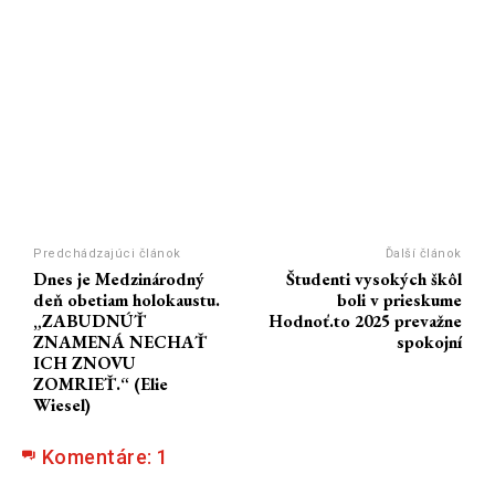
Predchádzajúci článok
Ďalší článok
Dnes je Medzinárodný
Študenti vysokých škôl
deň obetiam holokaustu.
boli v prieskume
„ZABUDNÚŤ
Hodnoť.to 2025 prevažne
ZNAMENÁ NECHAŤ
spokojní
ICH ZNOVU
ZOMRIEŤ.“ (Elie
Wiesel)
Komentáre:
1