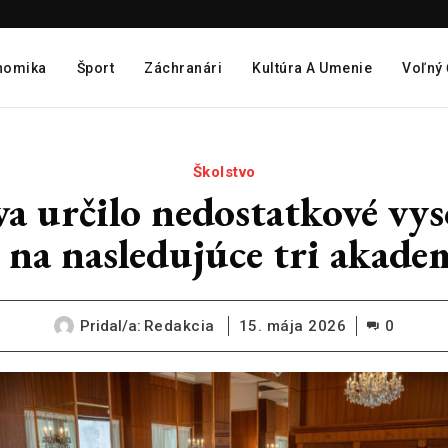
nomika
Šport
Záchranári
Kultúra A Umenie
Voľný
Školstvo
va určilo nedostatkové vy
na nasledujúce tri akade
Pridal/a:
Redakcia
15. mája 2026
0