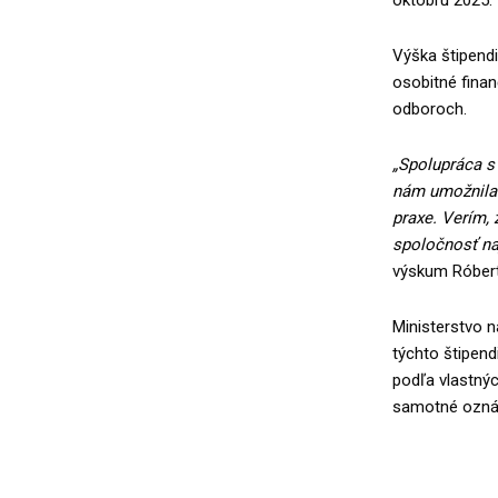
októbru 2025.
Výška štipend
osobitné fina
odboroch.
„Spolupráca s
nám umožnila 
praxe. Verím,
spoločnosť naj
výskum Róber
Ministerstvo n
týchto štipen
podľa vlastnýc
samotné oznám