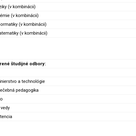
ziky (v kombinácii)
hémie (v kombinácii)
formatiky (v kombinácii)
atematiky (v kombinácii)
ené študijné odbory:
inierstvo a technológie
liečebná pedagogika
vo
 vedy
tencia