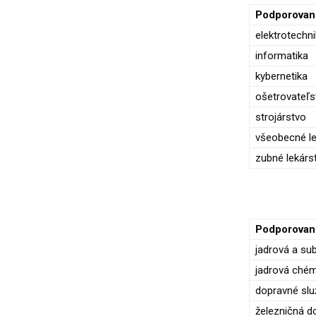
Podporova
elektrotechn
informatika
kybernetika
ošetrovateľs
strojárstvo
všeobecné le
zubné lekárs
Podporova
jadrová a sub
jadrová chémi
dopravné slu
železničná d