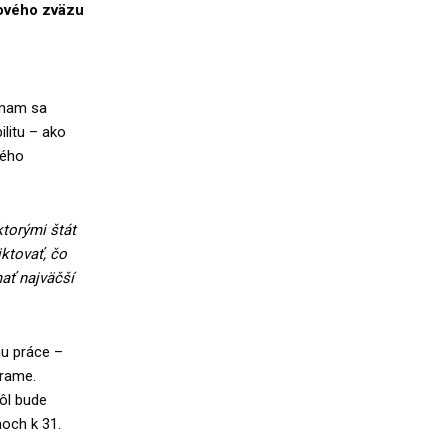
rového zväzu
znam sa
ilitu – ako
vého
ktorými štát
ktovať, čo
ať najväčší
u práce –
rame.
ôl bude
och k 31.