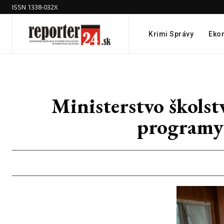
ISSN 1338-032X
Krimi Správy
Eko
Ministerstvo školst
programy 