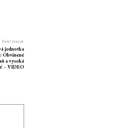
Ďalší článok
á jednotka
“: Obvinené
aň a vysoká
sť – VIDEO