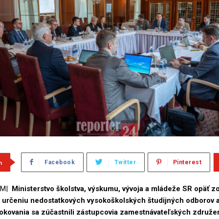
m
Facebook
Twitter
Pinterest
M|
Ministerstvo školstva, výskumu, vývoja a mládeže SR opäť z
 k určeniu nedostatkových vysokoškolských študijných odborov 
okovania sa zúčastnili zástupcovia zamestnávateľských združen