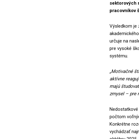
sektorových r
pracovníkov š
Výsledkom je 
akademického 
určuje na nasl
pre vysoké ško
systému.
„Motivačné št
aktívne reagu
majú študovať
zmysel – pre ni
Nedostatkové 
počtom voľnýc
Konkrétne rozd
vychádzať naj