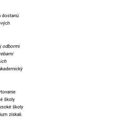
ň dostanú
ových
aj odbormi
rebami
ich
 akademický
ytovanie
é školy
vysoké školy
um získali.