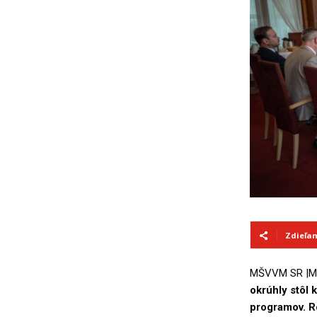
Zdieľa
MŠVVM SR |M
okrúhly stôl
programov. R