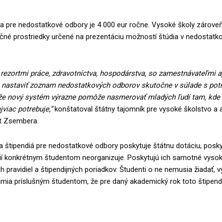
ia pre nedostatkové odbory je 4 000 eur ročne. Vysoké školy zárove
nčné prostriedky určené na prezentáciu možností štúdia v nedostatk
 rezortmi práce, zdravotníctva, hospodárstva, so zamestnávateľmi 
nastaviť zoznam nedostatkových odborov skutočne v súlade s pot
 že nový systém výrazne pomôže nasmerovať mladých ľudí tam, kde 
viac potrebuje,”
konštatoval štátny tajomník pre vysoké školstvo a
t Zsembera.
a štipendiá pre nedostatkové odbory poskytuje štátnu dotáciu, posk
dií konkrétnym študentom neorganizuje. Poskytujú ich samotné vysok
h pravidiel a štipendijných poriadkov. Študenti o ne nemusia žiadať, 
ia príslušným študentom, že pre daný akademický rok toto štipendi