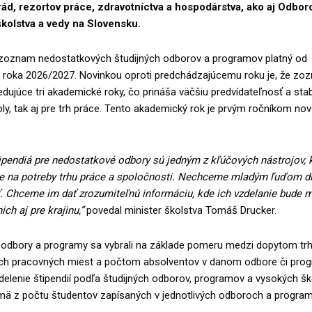
ád, rezortov práce, zdravotníctva a hospodárstva, ako aj Odbo
kolstva a vedy na Slovensku.
zoznam nedostatkových študijných odborov a programov platný od
roka 2026/2027. Novinkou oproti predchádzajúcemu roku je, že zo
edujúce tri akademické roky, čo prináša väčšiu predvídateľnosť a stab
ly, tak aj pre trh práce. Tento akademický rok je prvým ročníkom no
ipendiá pre nedostatkové odbory sú jedným z kľúčových nástrojov, 
je na potreby trhu práce a spoločnosti. Nechceme mladým ľuďom di
. Chceme im dať zrozumiteľnú informáciu, kde ich vzdelanie bude m
ch aj pre krajinu,”
povedal minister školstva Tomáš Drucker.
odbory a programy sa vybrali na základe pomeru medzi dopytom trh
h pracovných miest a počtom absolventov v danom odbore či prog
elenie štipendií podľa študijných odborov, programov a vysokých šk
mä z počtu študentov zapísaných v jednotlivých odboroch a program