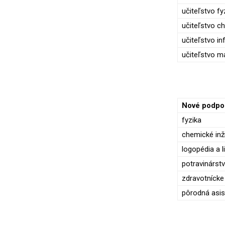
učiteľstvo fy
učiteľstvo c
učiteľstvo in
učiteľstvo m
Nové podpor
fyzika
chemické inž
logopédia a 
potravinárst
zdravotnícke
pôrodná asis