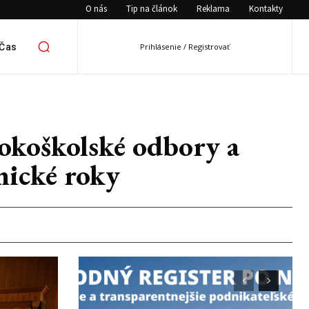
O nás
Tip na článok
Reklama
Kontakty
 Čas
Prihlásenie / Registrovať
sokoškolské odbory a
mické roky