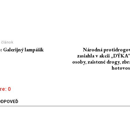
 článok
 Galerijný lampášik
Národná protidrogov
zasiahla v akcii „DÝKA
osoby, zaistené drogy, zbr
hotovo
re:
0
ODPOVEĎ