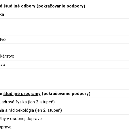
né
študijné odbory
(pokračovanie podpory)
ika
tvo
kárstvo
tvo
né
študijné programy
(pokračovanie podpory)
jadrová fyzika (len 2. stupeň)
a a rádioekológia (len 2. stupeň)
žby v osobnej doprave
oprava