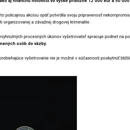
 ako aj finančnú hotovosť vo výške približne 12 000 eur a 50 00
to policajnou akciou opäť potvrdila svoju pripravenosť nekompromi
i organizovanej a závažnej drogovej kriminalite.
evyhnutných procesných úkonov vyšetrovateľ spracuje podnet na po
inených osôb do väzby.
ebiehajúce vyšetrovanie nie je možné v súčasnosti poskytnúť bližš