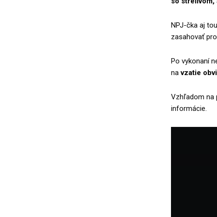
so strelivom,
NPJ-čka aj tou
zasahovať prot
Po vykonaní n
na
vzatie obv
Vzhľadom na pr
informácie.
V
i
d
e
o
p
r
e