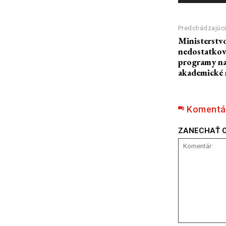
Predchádzajúci
Ministerstvo
nedostatkov
programy na 
akademické 
Komentá
ZANECHAŤ 