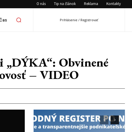
O nás
Tip na článok
Reklama
Kontakty
 Čas
Prihlásenie / Registrovať
cii „DÝKA“: Obvinené
otovosť – VIDEO