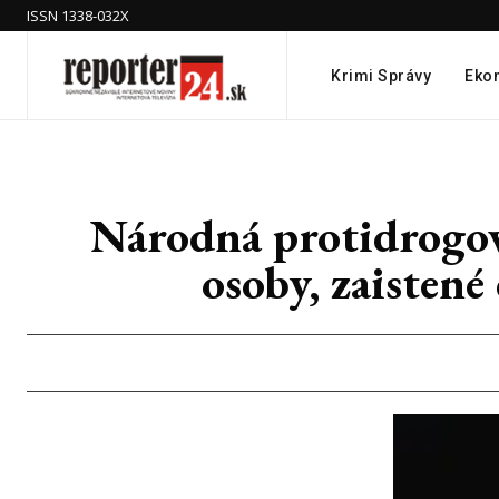
ISSN 1338-032X
Krimi Správy
Eko
Národná protidrogov
osoby, zaisten