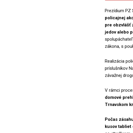
Prezídium PZ
policajnej a
pre obzvlášť
jedov alebo p
spolupáchateľs
zákona, s pou
Realizácia pol
príslušníkov 
závažnej drogo
V rámci proces
domové prehl
Trnavskom kra
Počas zásahu
kusov tabliet