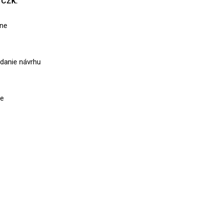
0 CZK.
sne
danie návrhu
ie