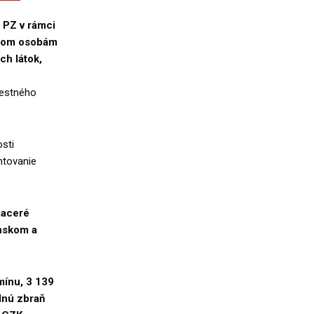
 PZ v rámci
trom osobám
h látok,
restného
osti
ntovanie
iaceré
anskom a
mínu, 3 139
lnú zbraň