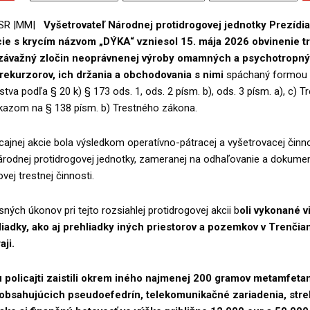
 SR |MM|
Vyšetrovateľ Národnej protidrogovej jednotky Prezídia
kcie s krycím názvom „DÝKA“ vzniesol 15. mája 2026 obvinenie 
 závažný zločin neoprávnenej výroby omamných a psychotropnýc
rekurzorov, ich držania a obchodovania s nimi
spáchaný formou
tva podľa § 20 k) § 173 ods. 1, ods. 2 písm. b), ods. 3 písm. a), c) T
kazom na § 138 písm. b) Trestného zákona.
icajnej akcie bola výsledkom operatívno-pátracej a vyšetrovacej činn
Národnej protidrogovej jednotky, zameranej na odhaľovanie a dokume
vej trestnej činnosti.
ných úkonov pri tejto rozsiahlej protidrogovej akcii b
oli vykonané v
iadky, ako aj prehliadky iných priestorov a pozemkov v Trenči
ji.
 policajti zaistili okrem iného najmenej 200 gramov metamfeta
 obsahujúcich pseudoefedrín, telekomunikačné zariadenia, stre