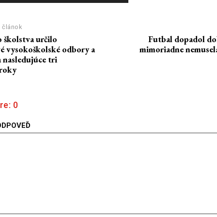
 článok
 školstva určilo
Futbal dopadol dob
é vysokoškolské odbory a
mimoriadne nemusela
nasledujúce tri
roky
re:
0
ODPOVEĎ