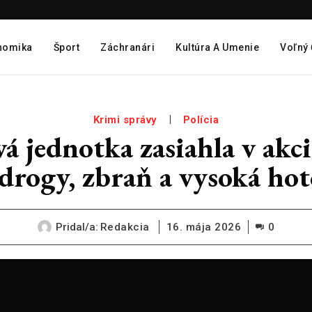
nomika
Šport
Záchranári
Kultúra A Umenie
Voľný
Krimi správy
Polícia
á jednotka zasiahla v ak
é drogy, zbraň a vysoká h
Pridal/a:
Redakcia
16. mája 2026
0