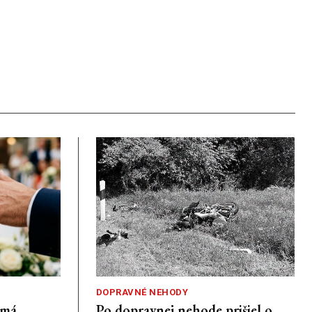
DOPRAVNÉ NEHODY
emá
Po dopravnej nehode prišiel o