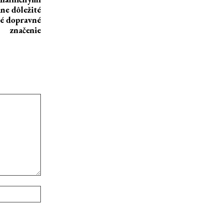
ne dôležité
né dopravné
značenie
Webové
stránky: