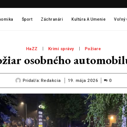
nomika
Šport
Záchranári
Kultúra A Umenie
Voľný
HaZZ
Krimi správy
Požiare
žiar osobného automobilu
Pridal/a:
Redakcia
19. mája 2026
0