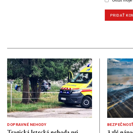
Uložiť moje
DOPRAVNÉ NEHODY
BEZPEČNOS
Tragická letecká nehoda pri
3 zlé nápa