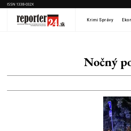
ISSN 1338-032X
Krimi Správy
Eko
Nočný po