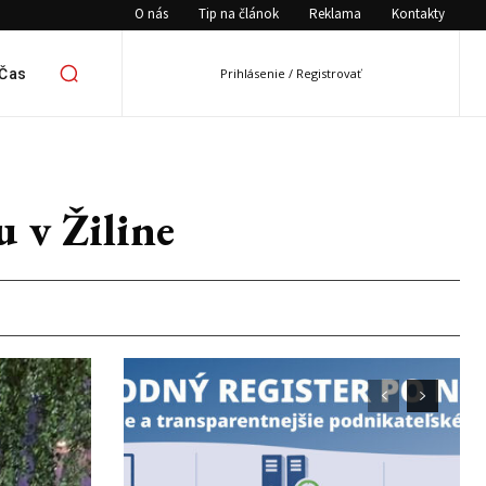
O nás
Tip na článok
Reklama
Kontakty
 Čas
Prihlásenie / Registrovať
 v Žiline