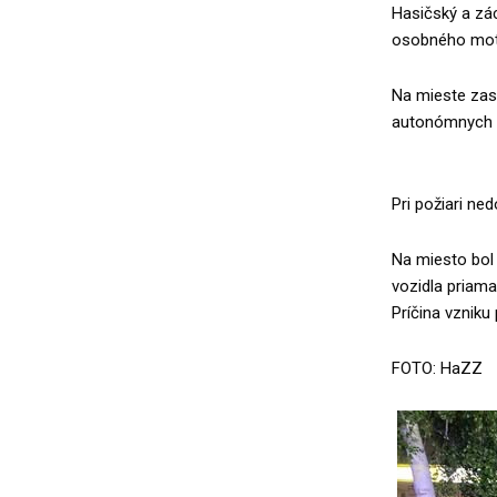
Hasičský a zác
osobného moto
Na mieste zasa
autonómnych d
Pri požiari ne
Na miesto bol 
vozidla priama
Príčina vzniku
FOTO: HaZZ