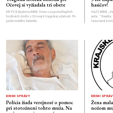
Očovej si vyžiadala tri obete
hasičov!
KR PZ B.Bystrica |MM| Dnes v popoludňajších
HaZZ |MM| ​„Ve
hodinách došlo v Očovej k tragickej udalosti. Pri
auta...“ ​Realit
páde malého lietadla...
časovaná bomba
KRIMI SPRÁVY
KRIMI SPRÁV
Polícia žiada verejnosť o pomoc
Žena mal
pri stotožnení tohto muža. Na
nožom mu