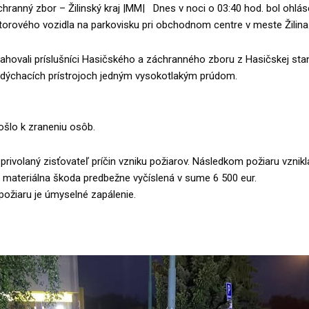
hranný zbor – Žilinský kraj |MM| Dnes v noci o 03:40 hod. bol ohlás
rového vozidla na parkovisku pri obchodnom centre v meste Žilina
hovali príslušníci Hasičského a záchranného zboru z Hasičskej stani
ýchacích prístrojoch jedným vysokotlakým prúdom.
došlo k zraneniu osôb.
privolaný zisťovateľ príčin vzniku požiarov. Následkom požiaru vznikl
 materiálna škoda predbežne vyčíslená v sume 6 500 eur.
 požiaru je úmyselné zapálenie.