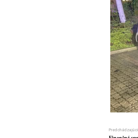
Predchádzajúci
Finančná spr