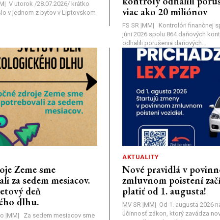
kontroly odhalili poruš
MM| V utorok /28.07.2026/ krátko
viac ako 20 miliónov
lo v jednom z bytov v Liptovskom
FS SR |MM| Kontrolóri finančnej sp
júni 2026 spolu 864 daňových kontr
odhalili porušenia daňových...
AKTUALITY
oje Zeme sme
Nové pravidlá v povin
li za sedem mesiacov.
zmluvnom poistení zač
vetový deň
platiť od 1. augusta!
ého dlhu.
MV SR |MM| Od 1. augusta 2026 
účinnosť zákon, ktorý zavádza nov
o |MM| Za sedem mesiacov sme