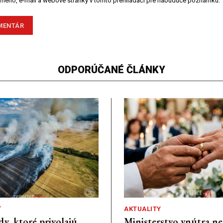
 meno, e-mail a webové stránky v tomto prehliadači pre nabudúce poznámku.
ODPORÚČANÉ ČLÁNKY
Ť
AKTUALITY
dy, ktoré privolajú
Ministerstvo vnútra n