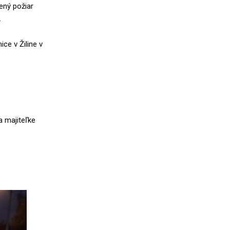
ený požiar
.
ce v Žiline v
a majiteľke