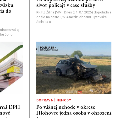
zväzku
život policajt v čase služby
ia do
KR PZ Žilina |MM| Dnes (31. 07. 2026) dopoludnia
došlo na ceste II/584 medzi obcami Liptovská
Sielnica a...
nformovať aj
rebu čoho
DOPRAVNÉ NEHODY
porná DPH
Po vážnej nehode v okrese
únové
Hlohovec jedna osoba v ohrození