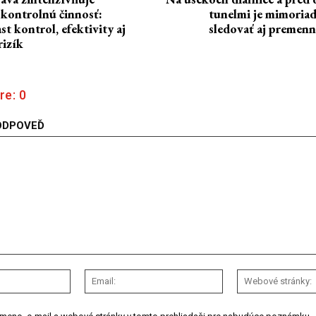
 kontrolnú činnosť:
tunelmi je mimoriad
st kontrol, efektivity aj
sledovať aj premen
rizík
re:
0
ODPOVEĎ
Meno:
Email: