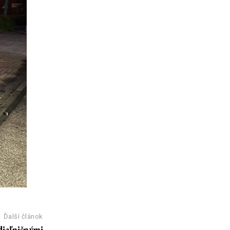
Ďalší článok
diaľničnými