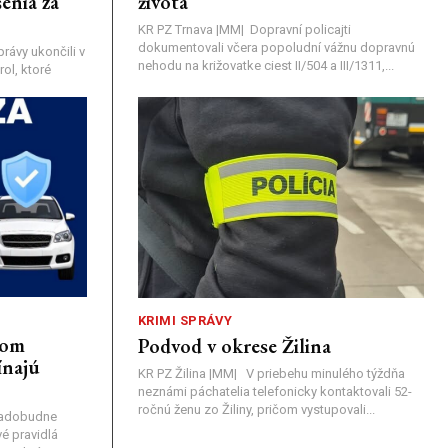
enia za
života
KR PZ Trnava |MM| Dopravní policajti
dokumentovali včera popoludní vážnu dopravnú
rávy ukončili v
nehodu na križovatke ciest II/504 a III/1311,...
ol, ktoré
KRIMI SPRÁVY
nom
Podvod v okrese Žilina
ínajú
KR PZ Žilina |MM| V priebehu minulého týždňa
neznámi páchatelia telefonicky kontaktovali 52-
ročnú ženu zo Žiliny, pričom vystupovali...
nadobudne
é pravidlá