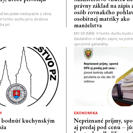
právny základ na zápis 
osôb rovnakého pohlav
ď len jeden nedopalok z okna
osobitnej matriky ako
a: V tomto suchu je to doslova
manželstva
 pri...
MV SR |MM| V tomto duchu bude i
žiadateľov o takýto zápis, na pot
upozornil generálny...
Y
EKONOMIKA
a bodnúť kuchynským
Nepriznané príjmy, s
ža
aj predaj pod cenu – j