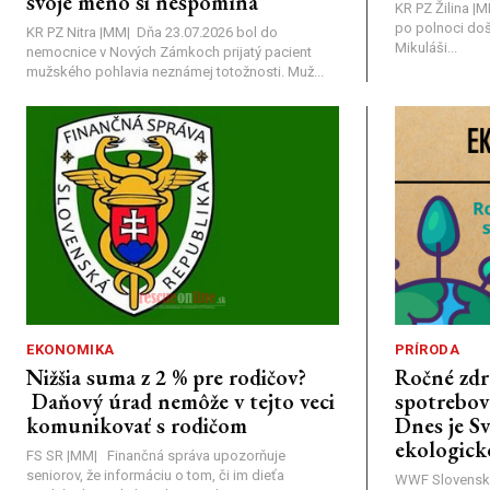
svoje meno si nespomína
KR PZ Žilina |
po polnoci doš
KR PZ Nitra |MM| Dňa 23.07.2026 bol do
Mikuláši...
nemocnice v Nových Zámkoch prijatý pacient
mužského pohlavia neznámej totožnosti. Muž...
EKONOMIKA
PRÍRODA
Nižšia suma z 2 % pre rodičov?
Ročné zdr
Daňový úrad nemôže v tejto veci
spotrebova
komunikovať s rodičom
Dnes je S
ekologick
FS SR |MM| Finančná správa upozorňuje
seniorov, že informáciu o tom, či im dieťa
WWF Slovensk