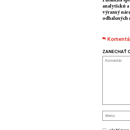
analytickú a
výrazný nára
odhalených 
Komentá
ZANECHAŤ 
Komentár: