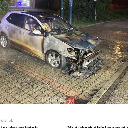
 článok
áva zintenzívňuje
Na úsekoch diaľnice a pred 