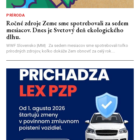
PRÍRODA
Ročné zdroje Zeme sme spotrebovali za sedem
mesiacov. Dnes je Svetový deň ekologického
dlhu.
WWF Slovensko |MM| Za sedem mesiacov sme spotrebovali toľko
prírodných zdrojov, koľko dokáže Zem obnoviť za celý rok....