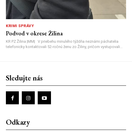
KRIMI SPRÁVY
Podvod v okrese Žilina
KR PZ Žilina |MM| V priebehu minulého týždňa neznámi páchatelia
telefonicky kontaktovali 52-ročnú ženu zo Žiliny, pričom vystupovali...
Sledujte nás
Odkazy