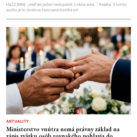
HaZZ |MM| ​„Veď len jeden nedopalok z okna auta...“ ​Realita: V tomto
suchu je to doslova časovaná bomba pri...
AKTUALITY
Ministerstvo vnútra nemá právny základ na
zápis zväzku osôb rovnakého pohlavia do