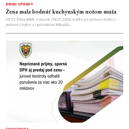
KRIMI SPRÁVY
Žena mala bodnúť kuchynským nožom muža
KR PZ Žilina |MM| V utorok /28.07.2026/ krátko po polnoci došlo v
jednom z bytov v Liptovskom Mikuláši...