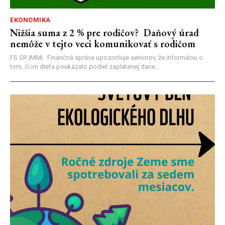
EKONOMIKA
Nižšia suma z 2 % pre rodičov? Daňový úrad
nemôže v tejto veci komunikovať s rodičom
FS SR |MM| Finančná správa upozorňuje seniorov, že informáciu o
tom, či im dieťa poukázalo podiel zaplatenej dane...