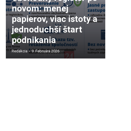
novom: menej
papierov, viac istoty a
jednoduchší štart
podnikania
Redakcia
-
9. Februára 2026