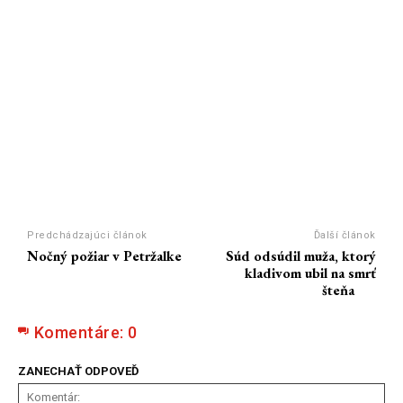
Predchádzajúci článok
Ďalší článok
Nočný požiar v Petržalke
Súd odsúdil muža, ktorý
kladivom ubil na smrť
šteňa
Komentáre:
0
ZANECHAŤ ODPOVEĎ