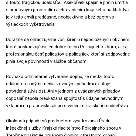
s touto tragickou udalosťou. Akékoľvek spájanie príčin úmrtia
s pracovným prostredím alebo vedením krajského riaditeľstva
je v tejto chvíli predčasné, neobjektívne a bez opory vo
výsledkoch vyšetrovania.
Dôrazne sa ohradzujeme voči šíreniu nepodložených obvinení,
ktoré poškodzujú nielen dobré meno Policajného zboru, ale aj
profesionálnu česť policajtov a policajtiek, ktorí si zodpovedne
plnia svoje povinnosti v službe občanom.
Rovnako odmietame vytváranie dojmu, že medzi touto
udalosťou a inými medializovanými prípadmi existuje
potvrdená súvislosť. Ani v jednom z uvádzaných prípadov
doposiaľ nebola preukázaná spojitosť s údajne nevhodnými
vzťahmi na pracovisku alebo s vedením krajského riaditeľstva.
Okolnosti prípadu sú predmetom vyšetrovania Úradu
inšpekčnej služby. Krajské riaditeľstvo Policajného zboru v
Trenčíne poskytuje orgánom činným v trestnom konaní