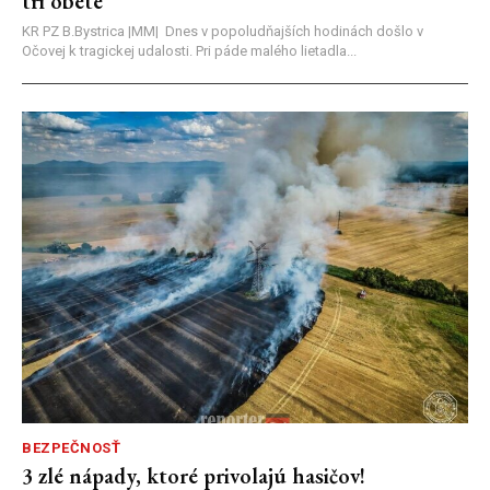
tri obete
KR PZ B.Bystrica |MM| Dnes v popoludňajších hodinách došlo v
Očovej k tragickej udalosti. Pri páde malého lietadla...
BEZPEČNOSŤ
3 zlé nápady, ktoré privolajú hasičov!