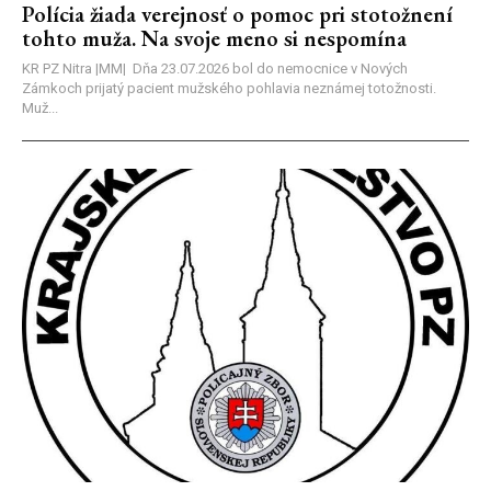
Polícia žiada verejnosť o pomoc pri stotožnení
tohto muža. Na svoje meno si nespomína
KR PZ Nitra |MM| Dňa 23.07.2026 bol do nemocnice v Nových
Zámkoch prijatý pacient mužského pohlavia neznámej totožnosti.
Muž...