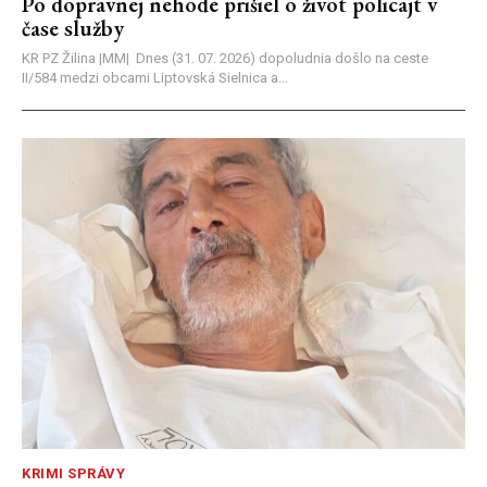
Po dopravnej nehode prišiel o život policajt v
čase služby
KR PZ Žilina |MM| Dnes (31. 07. 2026) dopoludnia došlo na ceste
II/584 medzi obcami Liptovská Sielnica a...
KRIMI SPRÁVY