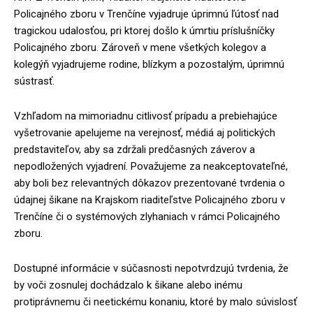
Policajného zboru v Trenčíne vyjadruje úprimnú ľútosť nad
tragickou udalosťou, pri ktorej došlo k úmrtiu príslušníčky
Policajného zboru. Zároveň v mene všetkých kolegov a
kolegýň vyjadrujeme rodine, blízkym a pozostalým, úprimnú
sústrasť.
Vzhľadom na mimoriadnu citlivosť prípadu a prebiehajúce
vyšetrovanie apelujeme na verejnosť, médiá aj politických
predstaviteľov, aby sa zdržali predčasných záverov a
nepodložených vyjadrení. Považujeme za neakceptovateľné,
aby boli bez relevantných dôkazov prezentované tvrdenia o
údajnej šikane na Krajskom riaditeľstve Policajného zboru v
Trenčíne či o systémových zlyhaniach v rámci Policajného
zboru.
Dostupné informácie v súčasnosti nepotvrdzujú tvrdenia, že
by voči zosnulej dochádzalo k šikane alebo inému
protiprávnemu či neetickému konaniu, ktoré by malo súvislosť