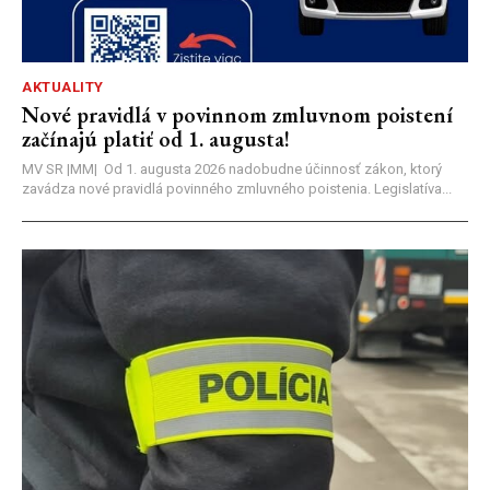
AKTUALITY
Nové pravidlá v povinnom zmluvnom poistení
začínajú platiť od 1. augusta!
MV SR |MM| Od 1. augusta 2026 nadobudne účinnosť zákon, ktorý
zavádza nové pravidlá povinného zmluvného poistenia. Legislatíva...