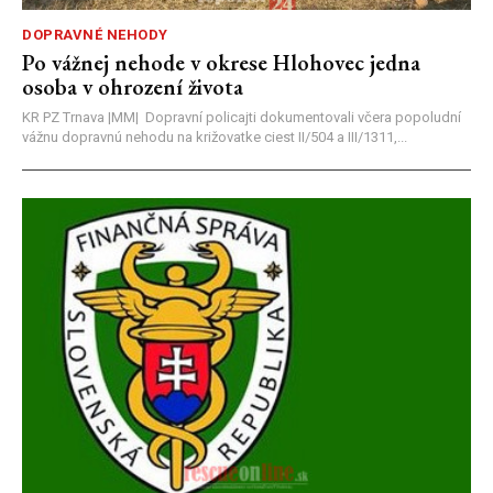
DOPRAVNÉ NEHODY
Po vážnej nehode v okrese Hlohovec jedna
osoba v ohrození života
KR PZ Trnava |MM| Dopravní policajti dokumentovali včera popoludní
vážnu dopravnú nehodu na križovatke ciest II/504 a III/1311,...