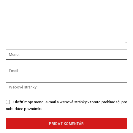
Komentár:
Me
Ema
We
str
Uložiť moje meno, e-mail a webové stránky v tomto prehliadači pre
nabudúce poznámku.