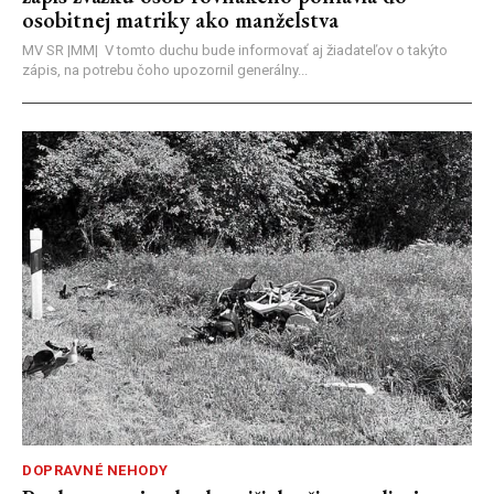
osobitnej matriky ako manželstva
MV SR |MM| V tomto duchu bude informovať aj žiadateľov o takýto
zápis, na potrebu čoho upozornil generálny...
DOPRAVNÉ NEHODY