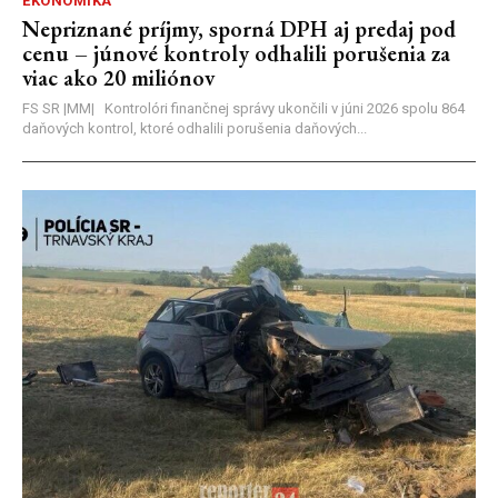
EKONOMIKA
Nepriznané príjmy, sporná DPH aj predaj pod
cenu – júnové kontroly odhalili porušenia za
viac ako 20 miliónov
FS SR |MM| Kontrolóri finančnej správy ukončili v júni 2026 spolu 864
daňových kontrol, ktoré odhalili porušenia daňových...