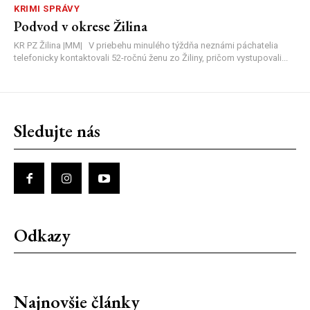
KRIMI SPRÁVY
Podvod v okrese Žilina
KR PZ Žilina |MM| V priebehu minulého týždňa neznámi páchatelia
telefonicky kontaktovali 52-ročnú ženu zo Žiliny, pričom vystupovali...
Sledujte nás
Odkazy
Najnovšie články