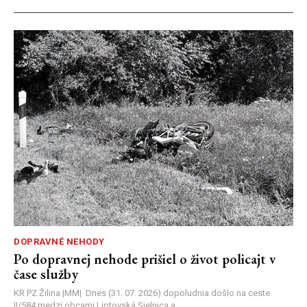
DOPRAVNÉ NEHODY
Po dopravnej nehode prišiel o život policajt v
čase služby
KR PZ Žilina |MM| Dnes (31. 07. 2026) dopoludnia došlo na ceste
II/584 medzi obcami Liptovská Sielnica a...