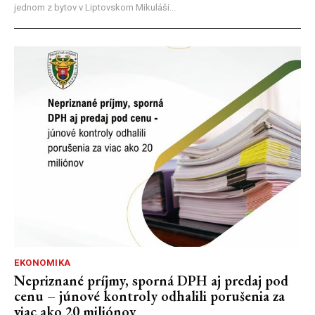
jednom z bytov v Liptovskom Mikuláši...
EKONOMIKA
Nepriznané príjmy, sporná DPH aj predaj pod
cenu – júnové kontroly odhalili porušenia za
viac ako 20 miliónov