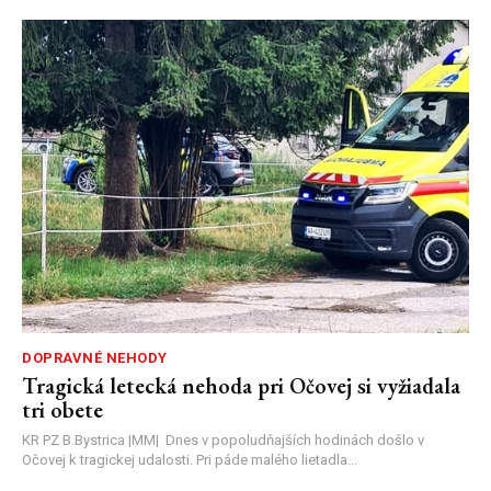
DOPRAVNÉ NEHODY
Tragická letecká nehoda pri Očovej si vyžiadala
tri obete
KR PZ B.Bystrica |MM| Dnes v popoludňajších hodinách došlo v
Očovej k tragickej udalosti. Pri páde malého lietadla...