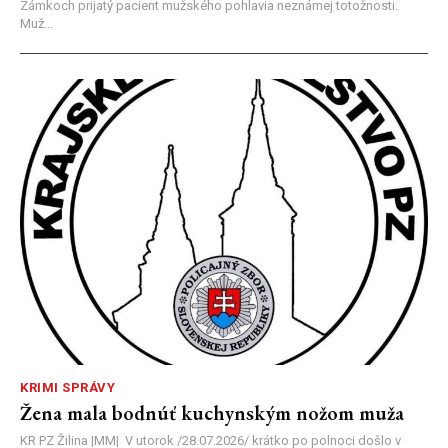
Zámkoch prijatý pacient mužského pohlavia neznámej totožnosti.
Muž...
KRIMI SPRÁVY
Žena mala bodnúť kuchynským nožom muža
KR PZ Žilina |MM| V utorok /28.07.2026/ krátko po polnoci došlo v