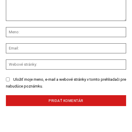
Komentár:
Me
Ema
We
str
Uložiť moje meno, e-mail a webové stránky v tomto prehliadači pre
nabudúce poznámku.