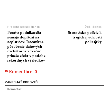
Predchádzajúci článok
Ďalší článok
Poctiví podnikatelia
Stanovisko polície k
nemajú doplácať na
tragickej udalosti
neplatičov: Intenzívne
policajtky
pôsobenie daňových
exekútorov v teréne
prináša efekt v podobe
rekordných výsledkov
Komentáre:
0
ZANECHAŤ ODPOVEĎ