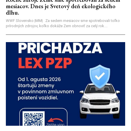
mesiacov. Dnes je Svetový deň ekologického
dlhu.
WWF Slovensko |MM| Za sedem mesiacov sme spotrebovali toľko
prírodných zdrojov, koľko dokáže Zem obnoviť za celý rok....