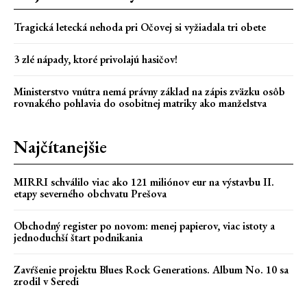
Tragická letecká nehoda pri Očovej si vyžiadala tri obete
3 zlé nápady, ktoré privolajú hasičov!
Ministerstvo vnútra nemá právny základ na zápis zväzku osôb
rovnakého pohlavia do osobitnej matriky ako manželstva
Najčítanejšie
MIRRI schválilo viac ako 121 miliónov eur na výstavbu II.
etapy severného obchvatu Prešova
Obchodný register po novom: menej papierov, viac istoty a
jednoduchší štart podnikania
Zavŕšenie projektu Blues Rock Generations. Album No. 10 sa
zrodil v Seredi