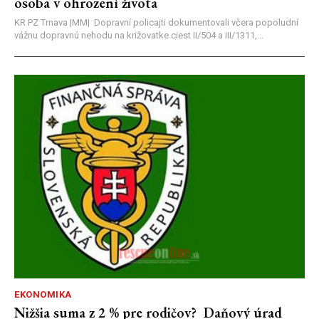
osoba v ohrození života
KR PZ Trnava |MM| Dopravní policajti dokumentovali včera popoludní
vážnu dopravnú nehodu na križovatke ciest II/504 a III/1311,...
EKONOMIKA
Nižšia suma z 2 % pre rodičov? Daňový úrad