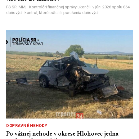
FS SR |MM| Kontrolóri finančnej správy ukončili v júni 2026 spolu 864
daňových kontrol, ktoré odhalili porušenia daňových...
DOPRAVNÉ NEHODY
Po vážnej nehode v okrese Hlohovec jedna