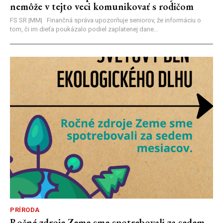
nemôže v tejto veci komunikovať s rodičom
FS SR |MM| Finančná správa upozorňuje seniorov, že informáciu o
tom, či im dieťa poukázalo podiel zaplatenej dane...
PRÍRODA
Ročné zdroje Zeme sme spotrebovali za sedem