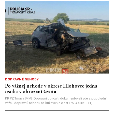
DOPRAVNÉ NEHODY
Po vážnej nehode v okrese Hlohovec jedna
osoba v ohrození života
KR PZ Trnava |MM| Dopravní policajti dokumentovali včera popoludní
vážnu dopravnú nehodu na križovatke ciest II/504 a III/1311,...