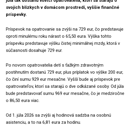
júla tak dostanú všetci opatrovatelia, ktorí sa starajú o
svojich blízkych v domácom prostredí, vyššie finančné
príspevky.
Príspevok na opatrovanie sa zvýši na 729 eur, čo predstavuje
oproti minulému roku nárast o 65,50 eura. Výška tohto
príspevku predstavuje výšku čistej minimálnej mzdy, ktorá v
súčasnosti dosahuje 729 eur.
Po novom opatrovatelia detí s ťažkým zdravotným
postihnutím dostanú 729 eur, plus príplatok vo výške 200 eur,
čo činí sumu 929 eur mesačne. Vyšší bude aj príspevok pre
opatrovateľov, ktorí sa starajú o dve odkázané osoby. Od júla
bude predstavovať sumu 969 eur mesačne, čo je medziročne
o 86,50 eura viac.
Od 1. júla 2026 sa zvýši aj hodinová sadzba na osobnú
asistenciu, a to na 6,81 eura za hodinu.