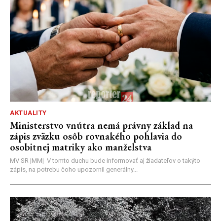
AKTUALITY
Ministerstvo vnútra nemá právny základ na
zápis zväzku osôb rovnakého pohlavia do
osobitnej matriky ako manželstva
MV SR |MM| V tomto duchu bude informovať aj žiadateľov o takýto
zápis, na potrebu čoho upozornil generálny...