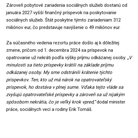
Zároveň pobytové zariadenia sociálnych služieb dostanú od
januára 2027 vyšší finančný príspevok na poskytovanie
sociálnych služieb. Štát poskytne týmto zariadeniam 312
miliónov eur, čo predstavuje navýšenie o 49 miliónov eur.
Za súčasného vedenia rezortu práce došlo aj k dôležitej
zmene, pričom od 1. decembra 2024 sa príspevok na
opatrovanie už nekráti podľa výšky príjmu odkázanej osoby.
„V
minulosti sa tieto príspevky krátili na základe príjmu
odkázanej osoby. My sme odstránili krátenie týchto
príspevkov. Ten, kto už má nárok na opatrovateľský
príspevok, ho dostáva v plnej sume. Vďaka tejto vláde sa
zvyšujú opatrovateľské príspevky a zároveň sa už nijakým
spôsobom nekrátia, čo je veľký krok vpred,“
dodal minister
práce, sociálnych vecí a rodiny Erik Tomáš.