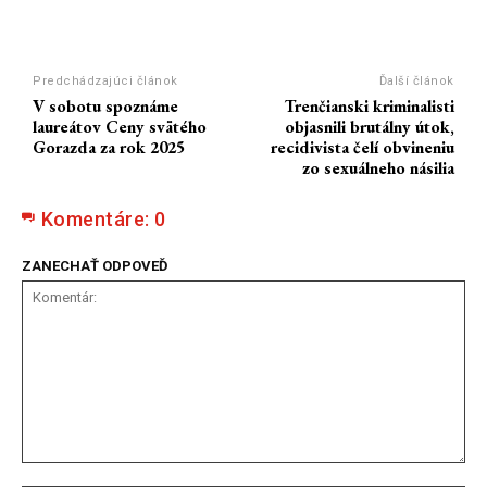
Predchádzajúci článok
Ďalší článok
V sobotu spoznáme
Trenčianski kriminalisti
laureátov Ceny svätého
objasnili brutálny útok,
Gorazda za rok 2025
recidivista čelí obvineniu
zo sexuálneho násilia
Komentáre:
0
ZANECHAŤ ODPOVEĎ
Komentár: