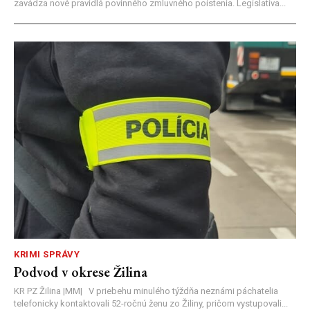
zavádza nové pravidlá povinného zmluvného poistenia. Legislatíva...
KRIMI SPRÁVY
Podvod v okrese Žilina
KR PZ Žilina |MM| V priebehu minulého týždňa neznámi páchatelia
telefonicky kontaktovali 52-ročnú ženu zo Žiliny, pričom vystupovali...