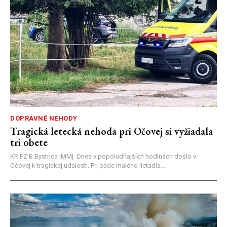
DOPRAVNÉ NEHODY
Tragická letecká nehoda pri Očovej si vyžiadala
tri obete
KR PZ B.Bystrica |MM| Dnes v popoludňajších hodinách došlo v
Očovej k tragickej udalosti. Pri páde malého lietadla...