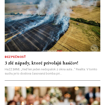
BEZPEČNOSŤ
3 zlé nápady, ktoré privolajú hasičov!
HaZZ |MM| ​„Veď len jeden nedopalok z okna auta...“ ​Realita: V tomto
suchu je to doslova časovaná bomba pri...