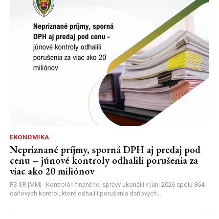
EKONOMIKA
Nepriznané príjmy, sporná DPH aj predaj pod
cenu – júnové kontroly odhalili porušenia za
viac ako 20 miliónov
FS SR |MM| Kontrolóri finančnej správy ukončili v júni 2026 spolu 864
daňových kontrol, ktoré odhalili porušenia daňových...