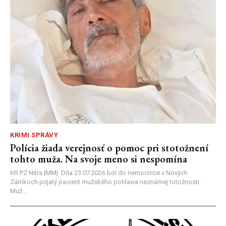
KRIMI SPRÁVY
Polícia žiada verejnosť o pomoc pri stotožnení
tohto muža. Na svoje meno si nespomína
KR PZ Nitra |MM| Dňa 23.07.2026 bol do nemocnice v Nových
Zámkoch prijatý pacient mužského pohlavia neznámej totožnosti.
Muž...