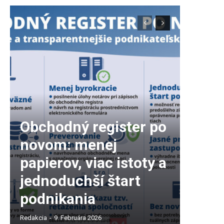
Obchodný register po
novom: menej
papierov, viac istoty a
jednoduchší štart
podnikania
Redakcia
-
9. Februára 2026