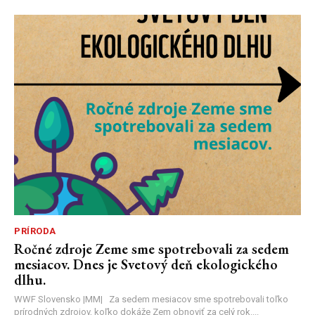
PRÍRODA
Ročné zdroje Zeme sme spotrebovali za sedem
mesiacov. Dnes je Svetový deň ekologického
dlhu.
WWF Slovensko |MM| Za sedem mesiacov sme spotrebovali toľko
prírodných zdrojov, koľko dokáže Zem obnoviť za celý rok....