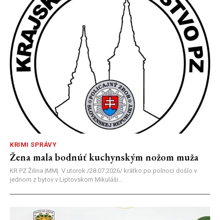
KRIMI SPRÁVY
Žena mala bodnúť kuchynským nožom muža
KR PZ Žilina |MM| V utorok /28.07.2026/ krátko po polnoci došlo v
jednom z bytov v Liptovskom Mikuláši...