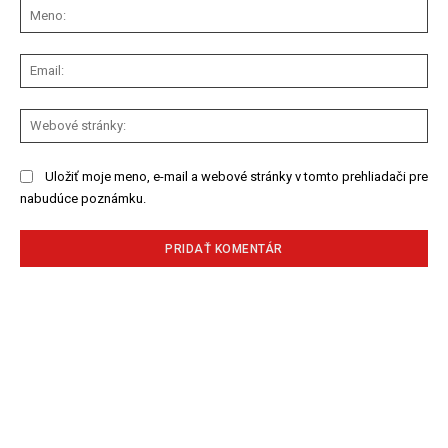
Me
Ema
We
str
Uložiť moje meno, e-mail a webové stránky v tomto prehliadači pre
nabudúce poznámku.