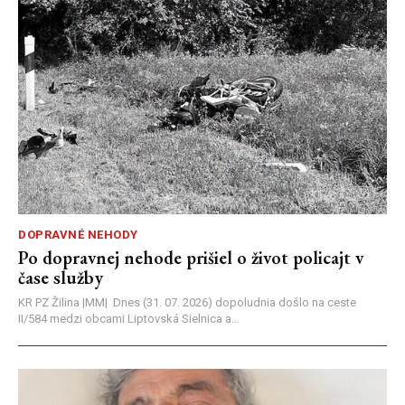
DOPRAVNÉ NEHODY
Po dopravnej nehode prišiel o život policajt v
čase služby
KR PZ Žilina |MM| Dnes (31. 07. 2026) dopoludnia došlo na ceste
II/584 medzi obcami Liptovská Sielnica a...