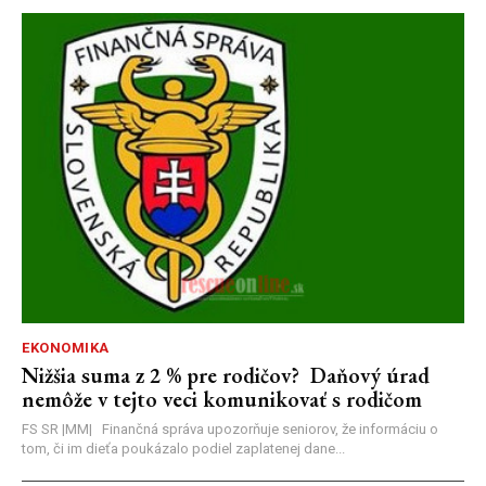
EKONOMIKA
Nižšia suma z 2 % pre rodičov? Daňový úrad
nemôže v tejto veci komunikovať s rodičom
FS SR |MM| Finančná správa upozorňuje seniorov, že informáciu o
tom, či im dieťa poukázalo podiel zaplatenej dane...