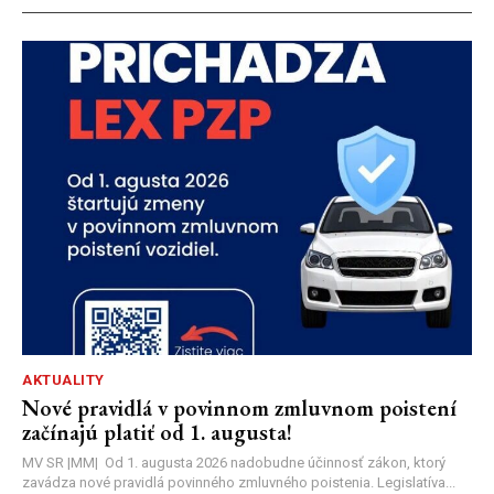
AKTUALITY
Nové pravidlá v povinnom zmluvnom poistení
začínajú platiť od 1. augusta!
MV SR |MM| Od 1. augusta 2026 nadobudne účinnosť zákon, ktorý
zavádza nové pravidlá povinného zmluvného poistenia. Legislatíva...