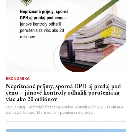
EKONOMIKA
Nepriznané príjmy, sporná DPH aj predaj pod
cenu – júnové kontroly odhalili porušenia za
viac ako 20 miliónov
FS SR |MM| Kontrolóri finančnej správy ukončili v júni 2026 spolu 864
daňových kontrol, ktoré odhalili porušenia daňových...