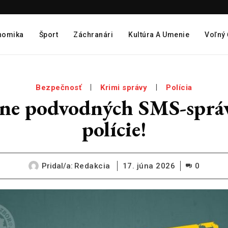
nomika
Šport
Záchranári
Kultúra A Umenie
Voľný
Bezpečnosť
Krimi správy
Polícia
vlne podvodných SMS-sprá
polície!
Pridal/a:
Redakcia
17. júna 2026
0