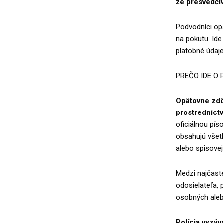
že presvedčiv
Podvodníci opä
na pokutu. Ide
platobné údaje 
PREČO IDE O
Opätovne zdôr
prostredníct
oficiálnou pís
obsahujú všetk
alebo spisove
Medzi najčast
odosielateľa, 
osobných aleb
Polícia vyzýv