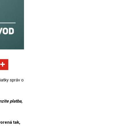
iatky správ o
zite platba,
orená tak,