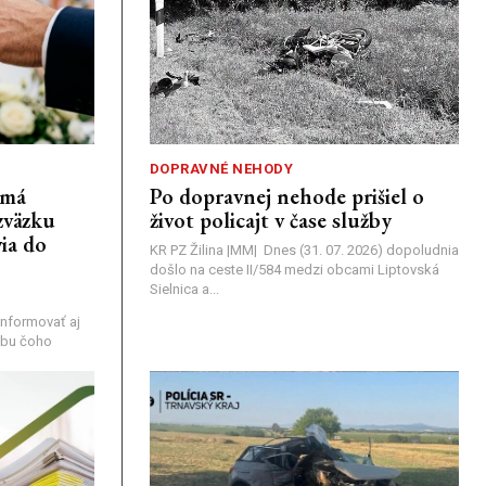
DOPRAVNÉ NEHODY
emá
Po dopravnej nehode prišiel o
zväzku
život policajt v čase služby
ia do
KR PZ Žilina |MM| Dnes (31. 07. 2026) dopoludnia
došlo na ceste II/584 medzi obcami Liptovská
Sielnica a...
nformovať aj
rebu čoho