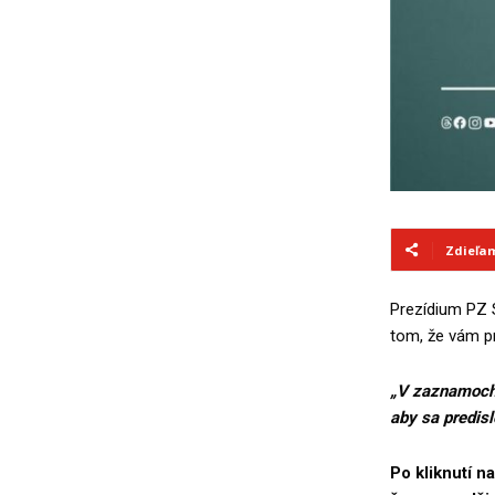
Zdieľa
Prezídium PZ 
tom, že vám pr
„V zaznamoch 
aby sa predis
Po kliknutí n