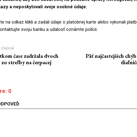
azy a neposkytovali svoje osobné údaje.
te na odkaz klikli a zadali údaje o platobnej karte alebo vykonali platb
ntaktujte svoju banku a udalosť oznámte polícii.
 článok
átkom čase zadržala dvoch
Päť najčastejších chýb
zo streľby na čerpacej
diaľni
re:
0
ODPOVEĎ