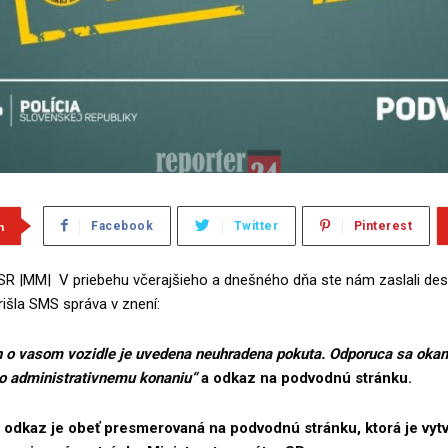
m
Facebook
Twitter
Pinterest
SR |MM| V priebehu včerajšieho a dnešného dňa ste nám zaslali des
išla SMS správa v znení:
o vasom vozidle je uvedena neuhradena pokuta. Odporuca sa okam
lo administrativnemu konaniu“
a odkaz na podvodnú stránku.
a odkaz je obeť presmerovaná na podvodnú stránku, ktorá je vytv