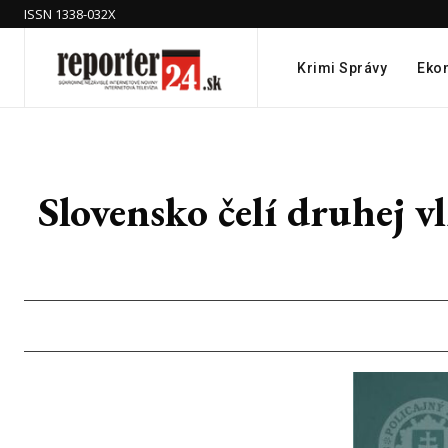
ISSN 1338-032X
Krimi Správy
Eko
Slovensko čelí druhej 