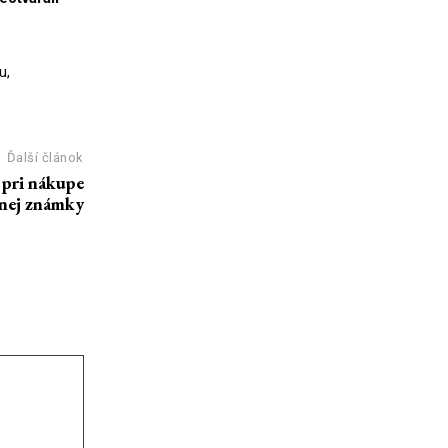
u,
Ďalší článok
 pri nákupe
čnej známky