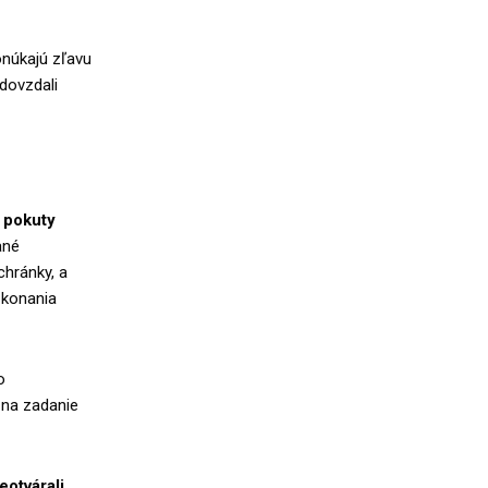
onúkajú zľavu
odovzdali
 pokuty
ané
chránky, a
 konania
o
 na zadanie
eotvárali