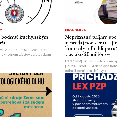
Y
EKONOMIKA
a bodnúť kuchynským
Nepriznané príjmy, s
ža
aj predaj pod cenu – j
kontroly odhalili poruš
MM| V utorok /28.07.2026/ krátko
viac ako 20 miliónov
lo v jednom z bytov v Liptovskom
FS SR |MM| Kontrolóri finančnej sp
júni 2026 spolu 864 daňových kontr
odhalili porušenia daňových...