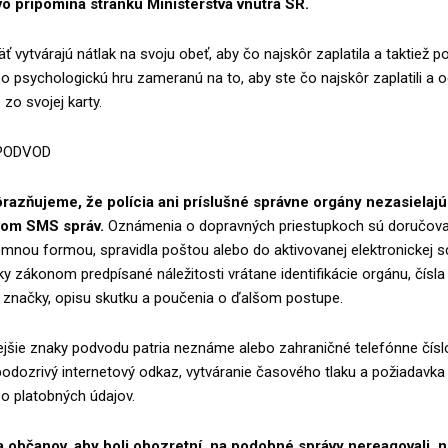
o pripomína stránku Ministerstva vnútra SR.
ť vytvárajú nátlak na svoju obeť, aby čo najskôr zaplatila a taktiež p
 o psychologickú hru zameranú na to, aby ste čo najskôr zaplatili a 
zo svojej karty.
 PODVOD
azňujeme, že polícia ani príslušné správne orgány nezasielajú
vom SMS správ.
Oznámenia o dopravných priestupkoch sú doručov
omnou formou, spravidla poštou alebo do aktivovanej elektronickej s
y zákonom predpísané náležitosti vrátane identifikácie orgánu, čísla
j značky, opisu skutku a poučenia o ďalšom postupe.
ejšie znaky podvodu patria neznáme alebo zahraničné telefónne čísl
podozrivý internetový odkaz, vytváranie časového tlaku a požiadavka
o platobných údajov.
a občanov, aby boli obozretní, na podobné správy nereagovali, n