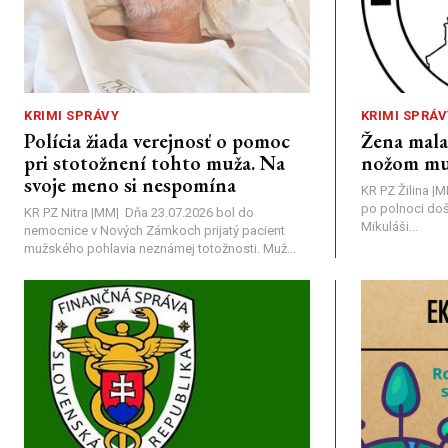
KRIMI SPRÁVY
KRIMI SPRÁV
Polícia žiada verejnosť o pomoc
Žena mal
pri stotožnení tohto muža. Na
nožom mu
svoje meno si nespomína
KR PZ Žilina |
po polnoci doš
KR PZ Nitra |MM| Dňa 23.07.2026 bol do
Mikuláši...
nemocnice v Nových Zámkoch prijatý pacient
mužského pohlavia neznámej totožnosti. Muž...