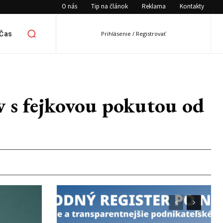
O nás
Tip na článok
Reklama
Kontakty
 Čas
Prihlásenie / Registrovať
v s fejkovou pokutou od