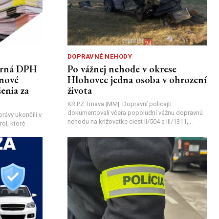
DOPRAVNÉ NEHODY
porná DPH
Po vážnej nehode v okrese
únové
Hlohovec jedna osoba v ohrození
enia za
života
KR PZ Trnava |MM| Dopravní policajti
dokumentovali včera popoludní vážnu dopravnú
rávy ukončili v
nehodu na križovatke ciest II/504 a III/1311,...
ol, ktoré