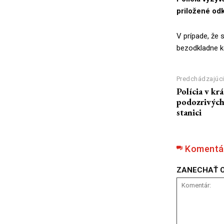
priložené odk
V prípade, že s
bezodkladne ko
Predchádzajúci
Polícia v kr
podozrivých 
stanici
Komentá
ZANECHAŤ 