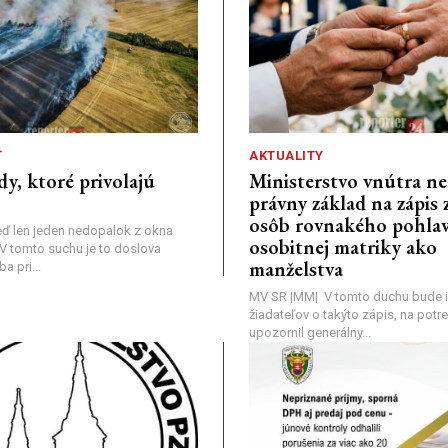
Ť
AKTUALITY
dy, ktoré privolajú
Ministerstvo vnútra n
právny základ na zápis 
osôb rovnakého pohlav
ď len jeden nedopalok z okna
osobitnej matriky ako
a: V tomto suchu je to doslova
manželstva
 pri...
MV SR |MM| V tomto duchu bude i
žiadateľov o takýto zápis, na pot
upozornil generálny...