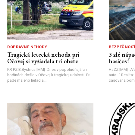
DOPRAVNÉ NEHODY
BEZPEČNOS
Tragická letecká nehoda pri
3 zlé nápa
Očovej si vyžiadala tri obete
hasičov!
KR PZ B.Bystrica |MM| Dnes v popoludňajších
HaZZ |MM| ​„Ve
hodinách došlo v Očovej k tragickej udalosti. Pri
auta...“ ​Realit
páde malého lietadla...
časovaná bomba