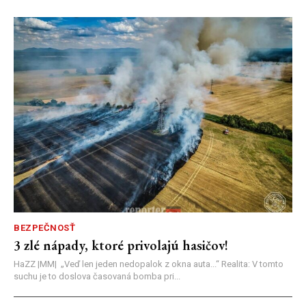
BEZPEČNOSŤ
3 zlé nápady, ktoré privolajú hasičov!
HaZZ |MM| ​„Veď len jeden nedopalok z okna auta...“ ​Realita: V tomto
suchu je to doslova časovaná bomba pri...