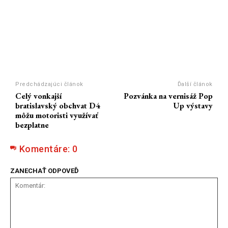
Predchádzajúci článok
Ďalší článok
Celý vonkajší
Pozvánka na vernisáž Pop
bratislavský obchvat D4
Up výstavy
môžu motoristi využívať
bezplatne
Komentáre:
0
ZANECHAŤ ODPOVEĎ