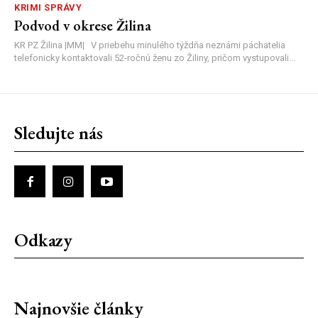
KRIMI SPRÁVY
Podvod v okrese Žilina
KR PZ Žilina |MM| V priebehu minulého týždňa neznámi páchatelia
telefonicky kontaktovali 52-ročnú ženu zo Žiliny, pričom vystupovali...
Sledujte nás
Odkazy
Najnovšie články