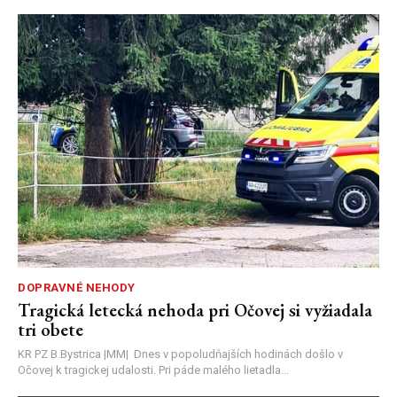
DOPRAVNÉ NEHODY
Tragická letecká nehoda pri Očovej si vyžiadala
tri obete
KR PZ B.Bystrica |MM| Dnes v popoludňajších hodinách došlo v
Očovej k tragickej udalosti. Pri páde malého lietadla...