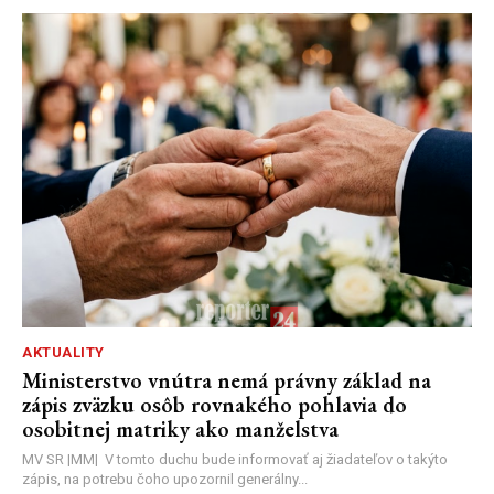
AKTUALITY
Ministerstvo vnútra nemá právny základ na
zápis zväzku osôb rovnakého pohlavia do
osobitnej matriky ako manželstva
MV SR |MM| V tomto duchu bude informovať aj žiadateľov o takýto
zápis, na potrebu čoho upozornil generálny...