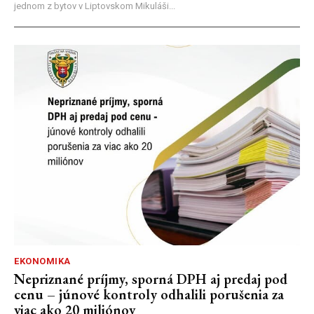
jednom z bytov v Liptovskom Mikuláši...
EKONOMIKA
Nepriznané príjmy, sporná DPH aj predaj pod
cenu – júnové kontroly odhalili porušenia za
viac ako 20 miliónov