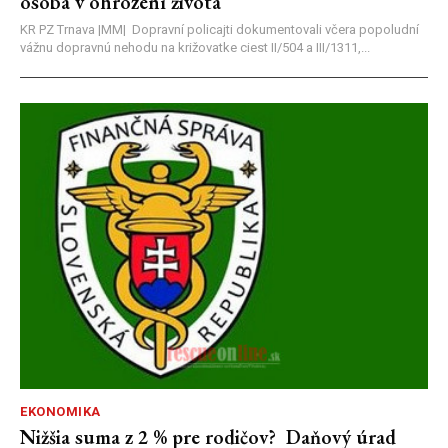
osoba v ohrození života
KR PZ Trnava |MM| Dopravní policajti dokumentovali včera popoludní
vážnu dopravnú nehodu na križovatke ciest II/504 a III/1311,...
EKONOMIKA
Nižšia suma z 2 % pre rodičov? Daňový úrad