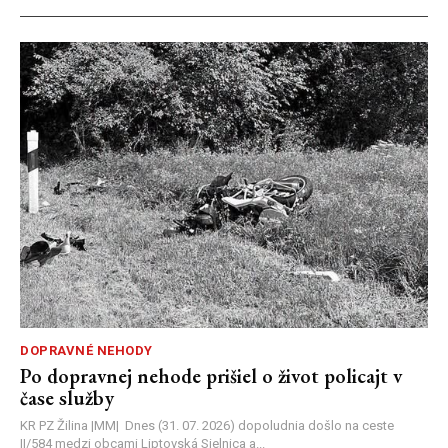
DOPRAVNÉ NEHODY
Po dopravnej nehode prišiel o život policajt v
čase služby
KR PZ Žilina |MM| Dnes (31. 07. 2026) dopoludnia došlo na ceste
II/584 medzi obcami Liptovská Sielnica a...