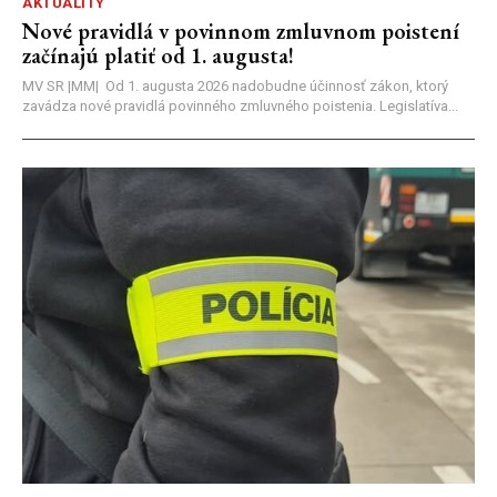
AKTUALITY
Nové pravidlá v povinnom zmluvnom poistení
začínajú platiť od 1. augusta!
MV SR |MM| Od 1. augusta 2026 nadobudne účinnosť zákon, ktorý
zavádza nové pravidlá povinného zmluvného poistenia. Legislatíva...