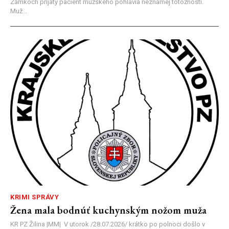
Zámkoch prijatý pacient mužského pohlavia neznámej totožnosti.
Muž...
KRIMI SPRÁVY
Žena mala bodnúť kuchynským nožom muža
KR PZ Žilina |MM| V utorok /28.07.2026/ krátko po polnoci došlo v