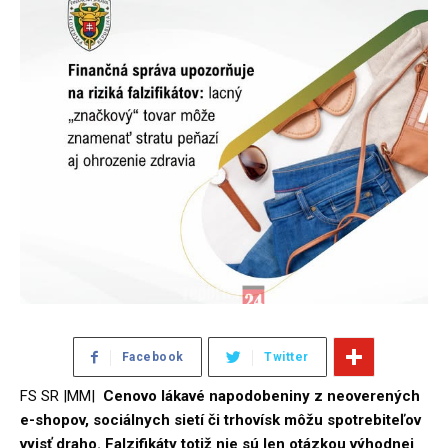
Facebook
Twitter
FS SR |MM|
Cenovo lákavé napodobeniny z neoverených
e-shopov, sociálnych sietí či trhovísk môžu spotrebiteľov
vyjsť draho. Falzifikáty totiž nie sú len otázkou výhodnej