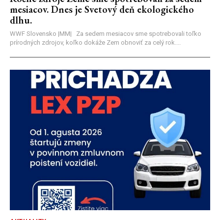
mesiacov. Dnes je Svetový deň ekologického
dlhu.
WWF Slovensko |MM| Za sedem mesiacov sme spotrebovali toľko
prírodných zdrojov, koľko dokáže Zem obnoviť za celý rok....