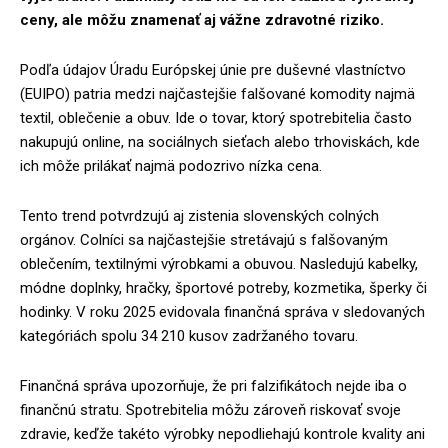
ceny, ale môžu znamenať aj vážne zdravotné riziko.
Podľa údajov Úradu Európskej únie pre duševné vlastníctvo
(EUIPO) patria medzi najčastejšie falšované komodity najmä
textil, oblečenie a obuv. Ide o tovar, ktorý spotrebitelia často
nakupujú online, na sociálnych sieťach alebo trhoviskách, kde
ich môže prilákať najmä podozrivo nízka cena.
Tento trend potvrdzujú aj zistenia slovenských colných
orgánov. Colníci sa najčastejšie stretávajú s falšovaným
oblečením, textilnými výrobkami a obuvou. Nasledujú kabelky,
módne doplnky, hračky, športové potreby, kozmetika, šperky či
hodinky. V roku 2025 evidovala finančná správa v sledovaných
kategóriách spolu 34 210 kusov zadržaného tovaru.
Finančná správa upozorňuje, že pri falzifikátoch nejde iba o
finančnú stratu. Spotrebitelia môžu zároveň riskovať svoje
zdravie, keďže takéto výrobky nepodliehajú kontrole kvality ani