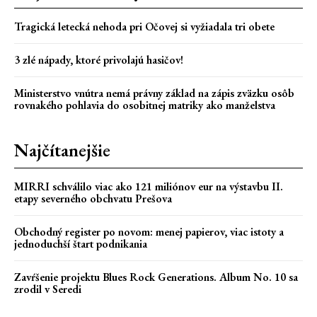
Tragická letecká nehoda pri Očovej si vyžiadala tri obete
3 zlé nápady, ktoré privolajú hasičov!
Ministerstvo vnútra nemá právny základ na zápis zväzku osôb
rovnakého pohlavia do osobitnej matriky ako manželstva
Najčítanejšie
MIRRI schválilo viac ako 121 miliónov eur na výstavbu II.
etapy severného obchvatu Prešova
Obchodný register po novom: menej papierov, viac istoty a
jednoduchší štart podnikania
Zavŕšenie projektu Blues Rock Generations. Album No. 10 sa
zrodil v Seredi