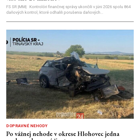
FS SR |MM| Kontrolóri finančnej správy ukončili v júni 2026 spolu 864
daňových kontrol, ktoré odhalili porušenia daňových...
DOPRAVNÉ NEHODY
Po vážnej nehode v okrese Hlohovec jedna