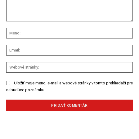
Komentár:
Me
Ema
We
str
Uložiť moje meno, e-mail a webové stránky v tomto prehliadači pre
nabudúce poznámku.