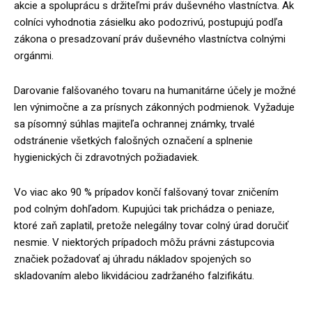
akcie a spoluprácu s držiteľmi práv duševného vlastníctva. Ak
colníci vyhodnotia zásielku ako podozrivú, postupujú podľa
zákona o presadzovaní práv duševného vlastníctva colnými
orgánmi.
Darovanie falšovaného tovaru na humanitárne účely je možné
len výnimočne a za prísnych zákonných podmienok. Vyžaduje
sa písomný súhlas majiteľa ochrannej známky, trvalé
odstránenie všetkých falošných označení a splnenie
hygienických či zdravotných požiadaviek.
Vo viac ako 90 % prípadov končí falšovaný tovar zničením
pod colným dohľadom. Kupujúci tak prichádza o peniaze,
ktoré zaň zaplatil, pretože nelegálny tovar colný úrad doručiť
nesmie. V niektorých prípadoch môžu právni zástupcovia
značiek požadovať aj úhradu nákladov spojených so
skladovaním alebo likvidáciou zadržaného falzifikátu.