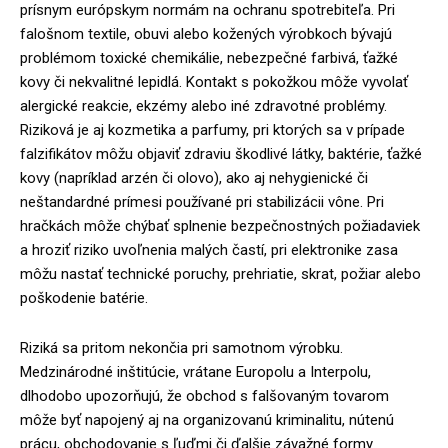
prísnym európskym normám na ochranu spotrebiteľa. Pri
falošnom textile, obuvi alebo kožených výrobkoch bývajú
problémom toxické chemikálie, nebezpečné farbivá, ťažké
kovy či nekvalitné lepidlá. Kontakt s pokožkou môže vyvolať
alergické reakcie, ekzémy alebo iné zdravotné problémy.
Riziková je aj kozmetika a parfumy, pri ktorých sa v prípade
falzifikátov môžu objaviť zdraviu škodlivé látky, baktérie, ťažké
kovy (napríklad arzén či olovo), ako aj nehygienické či
neštandardné prímesi používané pri stabilizácii vône. Pri
hračkách môže chýbať splnenie bezpečnostných požiadaviek
a hroziť riziko uvoľnenia malých častí, pri elektronike zasa
môžu nastať technické poruchy, prehriatie, skrat, požiar alebo
poškodenie batérie.
Riziká sa pritom nekončia pri samotnom výrobku.
Medzinárodné inštitúcie, vrátane Europolu a Interpolu,
dlhodobo upozorňujú, že obchod s falšovaným tovarom
môže byť napojený aj na organizovanú kriminalitu, nútenú
prácu, obchodovanie s ľuďmi či ďalšie závažné formy