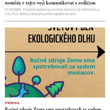
nemôže v tejto veci komunikovať s rodičom
FS SR |MM| Finančná správa upozorňuje seniorov, že informáciu o
tom, či im dieťa poukázalo podiel zaplatenej dane...
PRÍRODA
Ročné zdroje Zeme sme spotrebovali za sedem