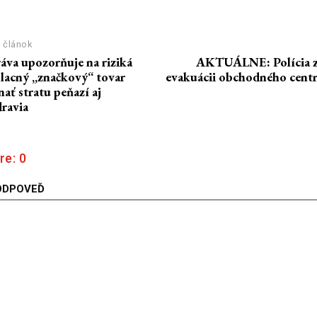
 článok
áva upozorňuje na riziká
AKTUÁLNE: Polícia za
: lacný „značkový“ tovar
evakuácii obchodného cent
ť stratu peňazí aj
ravia
re:
0
ODPOVEĎ