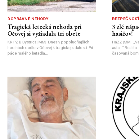
DOPRAVNÉ NEHODY
BEZPEČNOS
Tragická letecká nehoda pri
3 zlé nápa
Očovej si vyžiadala tri obete
hasičov!
KR PZ B.Bystrica |MM| Dnes v popoludňajších
HaZZ |MM| ​„Ve
hodinách došlo v Očovej k tragickej udalosti. Pri
auta...“ ​Realit
páde malého lietadla...
časovaná bomba