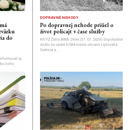
DOPRAVNÉ NEHODY
emá
Po dopravnej nehode prišiel o
zväzku
život policajt v čase služby
ia do
KR PZ Žilina |MM| Dnes (31. 07. 2026) dopoludnia
došlo na ceste II/584 medzi obcami Liptovská
Sielnica a...
nformovať aj
rebu čoho