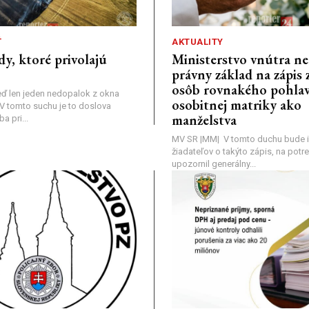
Ť
AKTUALITY
dy, ktoré privolajú
Ministerstvo vnútra n
právny základ na zápis 
osôb rovnakého pohlav
ď len jeden nedopalok z okna
osobitnej matriky ako
a: V tomto suchu je to doslova
manželstva
 pri...
MV SR |MM| V tomto duchu bude i
žiadateľov o takýto zápis, na pot
upozornil generálny...