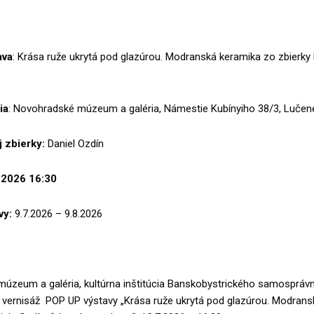
ava
: Krása ruže ukrytá pod glazúrou. Modranská keramika zo zbierky 
ia
: Novohradské múzeum a galéria, Námestie Kubínyiho 38/3, Lučen
 zbierky:
Daniel Ozdín
.2026 16:30
vy:
9.7.2026 – 9.8.2026
úzeum a galéria, kultúrna inštitúcia Banskobystrického samosprávn
 vernisáž POP UP výstavy „Krása ruže ukrytá pod glazúrou. Modrans