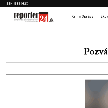
ISSN 1338-032X
Krimi Správy
Eko
Pozvá