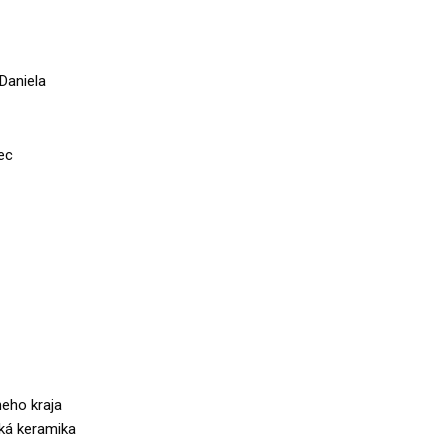
Daniela
ec
eho kraja
ká keramika