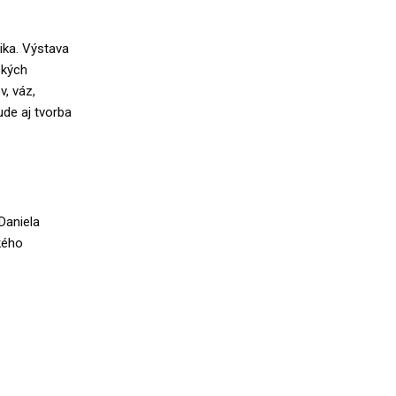
ka. Výstava
ských
, váz,
ude aj tvorba
Daniela
kého