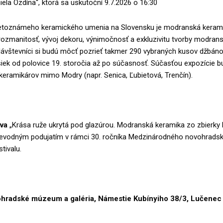
iela Ozdína“, ktorá sa uskutoční 9.7.2026 o 16:30
toznámeho keramického umenia na Slovensku je modranská kerami
rozmanitosť, vývoj dekoru, výnimočnosť a exkluzivitu tvorby modran
ávštevníci si budú môcť pozrieť takmer 290 vybraných kusov džbánov
šiek od polovice 19. storočia až po súčasnosť. Súčasťou expozície b
eramikárov mimo Modry (napr. Senica, Ľubietová, Trenčín).
va
„Krása ruže ukrytá pod glazúrou. Modranská keramika zo zbierky 
rievodným podujatím v rámci 30. ročníka Medzinárodného novohrads
tivalu.
ohradské múzeum a galéria, Námestie Kubínyiho 38/3, Lučenec