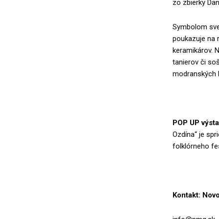
zo zbierky Dan
Symbolom sve
poukazuje na 
keramikárov. N
tanierov či so
modranských k
POP UP výsta
Ozdína“ je sp
folklórneho fes
Kontakt: Nov