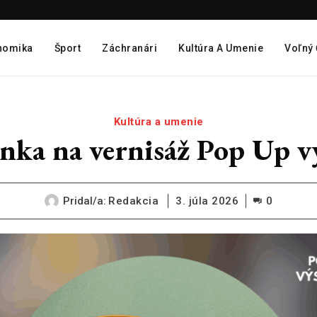
nomika
Šport
Záchranári
Kultúra A Umenie
Voľný
Kultúra a umenie
nka na vernisáž Pop Up v
Pridal/a:
Redakcia
3. júla 2026
0