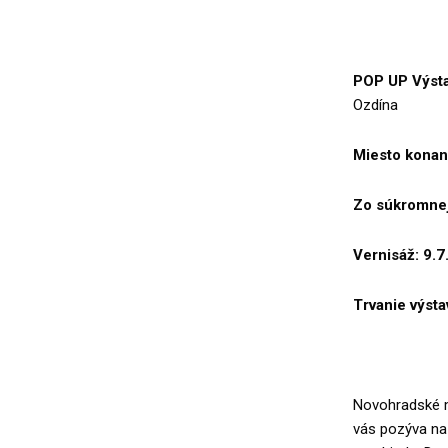
POP UP Výst
Ozdína
Miesto konan
Zo súkromnej
Vernisáž: 9.7
Trvanie výsta
Novohradské m
vás pozýva na