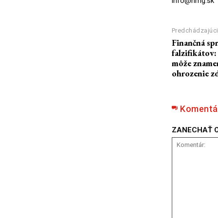
info@nmg.sk
Predchádzajúci
Finančná spr
falzifikátov
môže znamena
ohrozenie zd
Komentá
ZANECHAŤ 