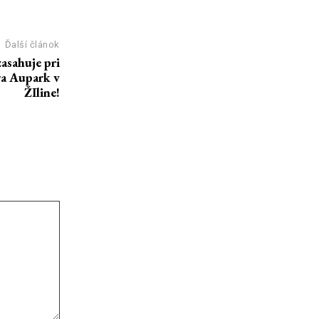
Ďalší článok
sahuje pri
ra Aupark v
ŽIline!