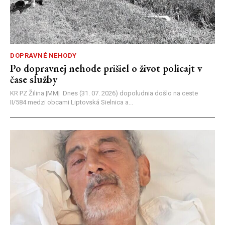
DOPRAVNÉ NEHODY
Po dopravnej nehode prišiel o život policajt v
čase služby
KR PZ Žilina |MM| Dnes (31. 07. 2026) dopoludnia došlo na ceste
II/584 medzi obcami Liptovská Sielnica a...