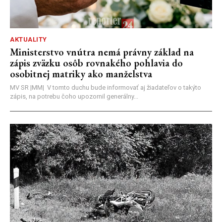
AKTUALITY
Ministerstvo vnútra nemá právny základ na
zápis zväzku osôb rovnakého pohlavia do
osobitnej matriky ako manželstva
MV SR |MM| V tomto duchu bude informovať aj žiadateľov o takýto
zápis, na potrebu čoho upozornil generálny...