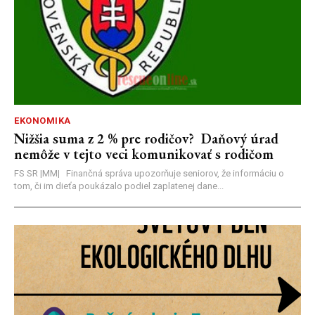
EKONOMIKA
Nižšia suma z 2 % pre rodičov? Daňový úrad
nemôže v tejto veci komunikovať s rodičom
FS SR |MM| Finančná správa upozorňuje seniorov, že informáciu o
tom, či im dieťa poukázalo podiel zaplatenej dane...