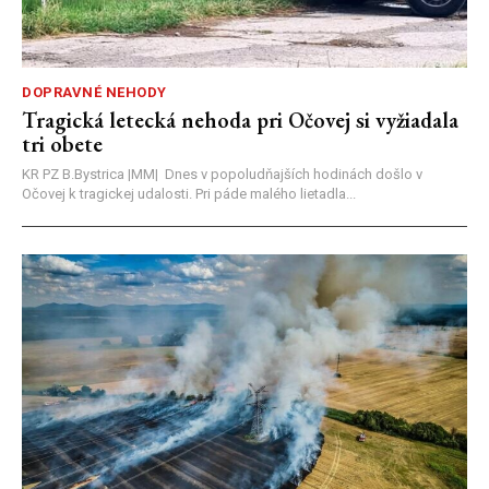
DOPRAVNÉ NEHODY
Tragická letecká nehoda pri Očovej si vyžiadala
tri obete
KR PZ B.Bystrica |MM| Dnes v popoludňajších hodinách došlo v
Očovej k tragickej udalosti. Pri páde malého lietadla...