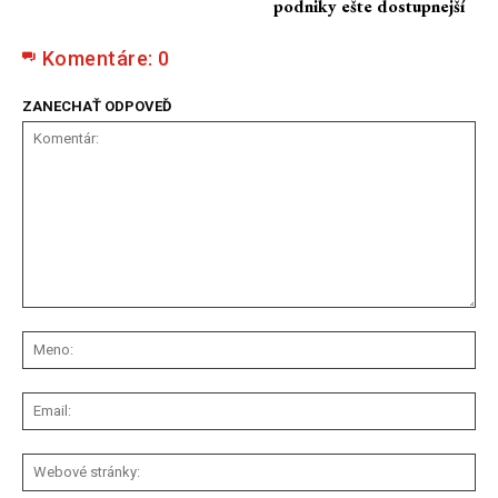
podniky ešte dostupnejší
Komentáre:
0
ZANECHAŤ ODPOVEĎ
Komentár:
Me
Ema
We
str