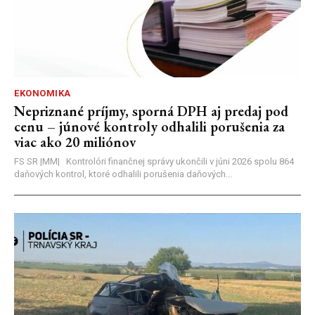
EKONOMIKA
Nepriznané príjmy, sporná DPH aj predaj pod
cenu – júnové kontroly odhalili porušenia za
viac ako 20 miliónov
FS SR |MM| Kontrolóri finančnej správy ukončili v júni 2026 spolu 864
daňových kontrol, ktoré odhalili porušenia daňových...