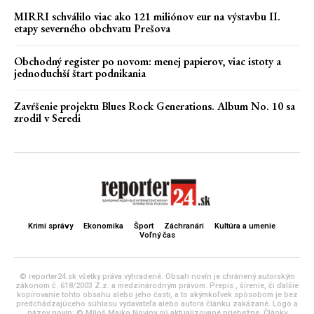
MIRRI schválilo viac ako 121 miliónov eur na výstavbu II.
etapy severného obchvatu Prešova
Obchodný register po novom: menej papierov, viac istoty a
jednoduchší štart podnikania
Zavŕšenie projektu Blues Rock Generations. Album No. 10 sa
zrodil v Seredi
Krimi správy
Ekonomika
Šport
Záchranári
Kultúra a umenie
Voľný čas
© reporter24.sk všetky práva vyhradené. Obsah novín je chránený autorským
zákonom č. 618/2003 Z.z. a medzinárodným právom. Prepis , šírenie, či ďalšie
kopírovanie tohto obsahu alebo jeho časti, a to akýmkoľvek spôsobom je bez
predchádzajúceho súhlasu vydavateľa alebo autora článku zakázané. Logo a
názov novín: © Miloš Majko Noviny sú aktualizované priebežne. Články