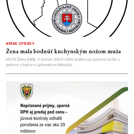
KRIMI SPRÁVY
Žena mala bodnúť kuchynským nožom muža
KR PZ Žilina |MM| V utorok /28.07.2026/ krátko po polnoci došlo v
jednom z bytov v Liptovskom Mikuláši...