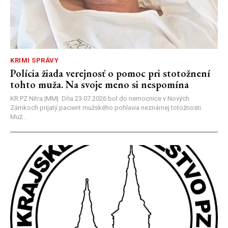
KRIMI SPRÁVY
Polícia žiada verejnosť o pomoc pri stotožnení
tohto muža. Na svoje meno si nespomína
KR PZ Nitra |MM| Dňa 23.07.2026 bol do nemocnice v Nových
Zámkoch prijatý pacient mužského pohlavia neznámej totožnosti.
Muž...