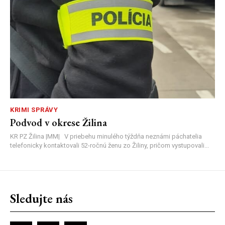
KRIMI SPRÁVY
Podvod v okrese Žilina
KR PZ Žilina |MM| V priebehu minulého týždňa neznámi páchatelia
telefonicky kontaktovali 52-ročnú ženu zo Žiliny, pričom vystupovali...
Sledujte nás