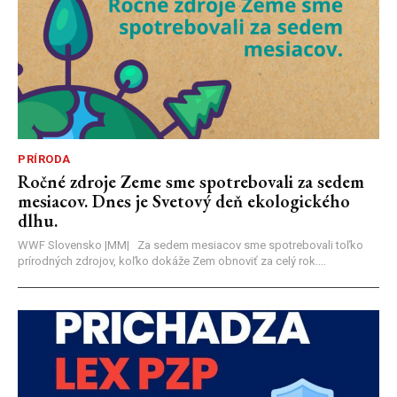
PRÍRODA
Ročné zdroje Zeme sme spotrebovali za sedem
mesiacov. Dnes je Svetový deň ekologického
dlhu.
WWF Slovensko |MM| Za sedem mesiacov sme spotrebovali toľko
prírodných zdrojov, koľko dokáže Zem obnoviť za celý rok....