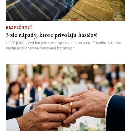
BEZPEČNOSŤ
3 zlé nápady, ktoré privolajú hasičov!
HaZZ |MM| ​„Veď len jeden nedopalok z okna auta...“ ​Realita: V tomto
suchu je to doslova časovaná bomba pri...