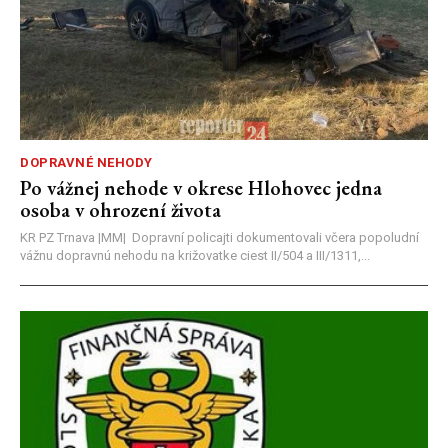
DOPRAVNÉ NEHODY
Po vážnej nehode v okrese Hlohovec jedna
osoba v ohrození života
KR PZ Trnava |MM| Dopravní policajti dokumentovali včera popoludní
vážnu dopravnú nehodu na križovatke ciest II/504 a III/1311,...