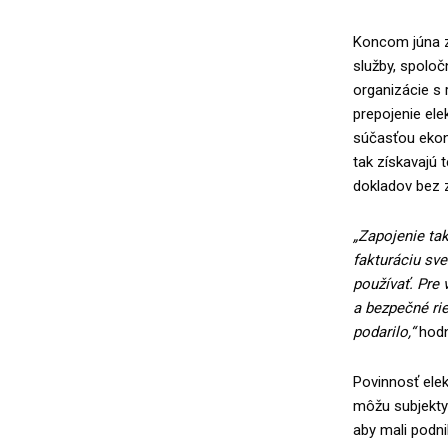
Koncom júna z
služby, spoločn
organizácie s
prepojenie ele
súčasťou ekono
tak získavajú 
dokladov bez 
„Zapojenie tak
fakturáciu sv
používať. Pre 
a bezpečné rie
podarilo,“
hodn
Povinnosť elek
môžu subjekty 
aby mali podni