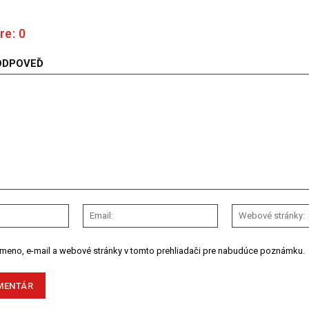
re:
0
ODPOVEĎ
Meno:
Email:
 meno, e-mail a webové stránky v tomto prehliadači pre nabudúce poznámku.