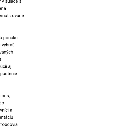
 v súlade s
ená
tomatizované
nú ponuku
 vybrať
ovaných
e.
úcií aj
spustenie
ions,
 do
vníci a
entáciu
ýrobcovia