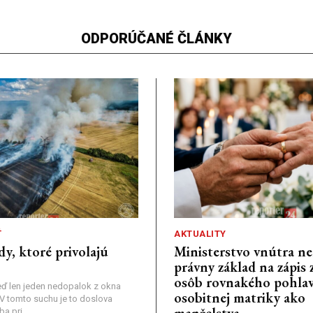
ODPORÚČANÉ ČLÁNKY
Ť
AKTUALITY
dy, ktoré privolajú
Ministerstvo vnútra n
právny základ na zápis 
osôb rovnakého pohlav
ď len jeden nedopalok z okna
osobitnej matriky ako
a: V tomto suchu je to doslova
manželstva
 pri...