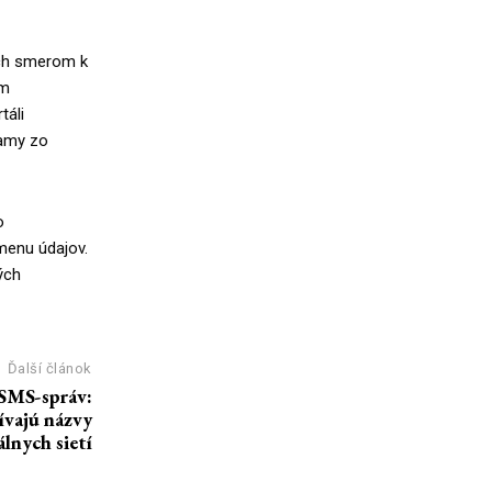
ách smerom k
om
táli
amy zo
o
ýmenu údajov.
ých
Ďalší článok
SMS-správ:
ívajú názvy
álnych sietí