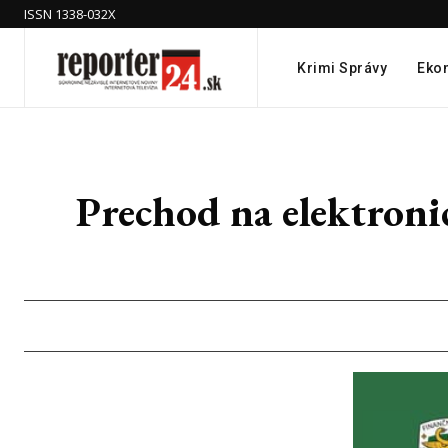
ISSN 1338-032X
Krimi Správy
Eko
Prechod na elektroni