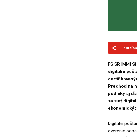
Zdieľa
FS SR |MM|
Si
digitálni poš
certifikovaný
Prechod na no
podniky aj ďa
sa sieť digit
ekonomických
Digitálni pošt
overenie odosi