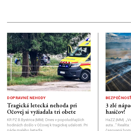
DOPRAVNÉ NEHODY
BEZPEČNOS
Tragická letecká nehoda pri
3 zlé nápa
Očovej si vyžiadala tri obete
hasičov!
KR PZ B.Bystrica |MM| Dnes v popoludňajších
HaZZ |MM| ​„Ve
hodinách došlo v Očovej k tragickej udalosti. Pri
auta...“ ​Realit
páde malého lietadla...
časovaná bomba