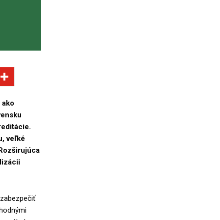
 ako
ovensku
editácie.
, veľké
 Rozširujúca
izácii
 zabezpečiť
chodnými