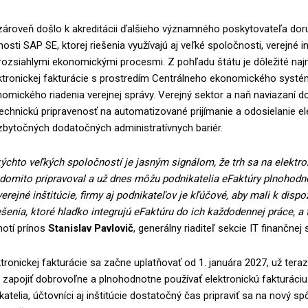
ároveň došlo k akreditácii ďalšieho významného poskytovateľa dor
osti SAP SE, ktorej riešenia využívajú aj veľké spoločnosti, verejné in
 rozsiahlymi ekonomickými procesmi. Z pohľadu štátu je dôležité na
ktronickej fakturácie s prostredím Centrálneho ekonomického systém
mického riadenia verejnej správy. Verejný sektor a naň naviazaní d
technickú pripravenosť na automatizované prijímanie a odosielanie e
zbytočných dodatočných administratívnych bariér.
ýchto veľkých spoločností je jasným signálom, že trh sa na elektro
edomito pripravoval a už dnes môžu podnikatelia eFaktúry plnohodn
verejné inštitúcie, firmy aj podnikateľov je kľúčové, aby mali k dispoz
šenia, ktoré hladko integrujú eFaktúru do ich každodennej práce, a 
otí prínos
Stanislav Pavlovič
, generálny riaditeľ sekcie IT finančnej 
tronickej fakturácie sa začne uplatňovať od 1. januára 2027, už tera
zapojiť dobrovoľne a plnohodnotne používať elektronickú fakturáciu.
katelia, účtovníci aj inštitúcie dostatočný čas pripraviť sa na nový s