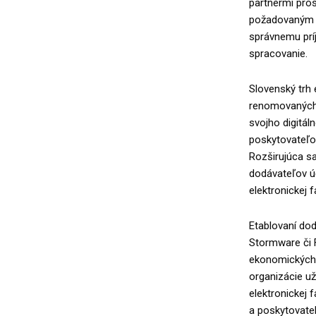
partnermi pro
požadovaným e
správnemu prí
spracovanie.
Slovenský trh
renomovaných 
svojho digitál
poskytovateľov
Rozširujúca sa 
dodávateľov ú
elektronickej f
Etablovaní dod
Stormware či F
ekonomických, 
organizácie už
elektronickej 
a poskytovate