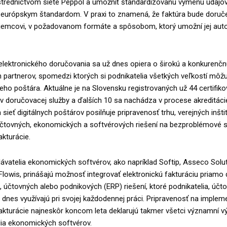
stredníctvom siete Peppol a umožniť štandardizovanú výmenu údajov
urópskym štandardom. V praxi to znamená, že faktúra bude doruč
jemcovi, v požadovanom formáte a spôsobom, ktorý umožní jej au
 elektronického doručovania sa už dnes opiera o širokú a konkurenč
partnerov, spomedzi ktorých si podnikatelia všetkých veľkostí môžu
neho poštára. Aktuálne je na Slovensku registrovaných už 44 certifik
 doručovacej služby a ďalších 10 sa nachádza v procese akreditáci
sieť digitálnych poštárov posilňuje pripravenosť trhu, verejných inštit
čtovných, ekonomických a softvérových riešení na bezproblémové 
akturácie.
ávatelia ekonomických softvérov, ako napríklad Softip, Asseco Solut
lowis, prinášajú možnosť integrovať elektronickú fakturáciu priamo
účtovných alebo podnikových (ERP) riešení, ktoré podnikatelia, účto
 dnes využívajú pri svojej každodennej práci. Pripravenosť na implem
fakturácie najneskôr koncom leta deklarujú takmer všetci významní v
lia ekonomických softvérov.