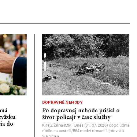
DOPRAVNÉ NEHODY
emá
Po dopravnej nehode prišiel o
zväzku
život policajt v čase služby
ia do
KR PZ Žilina |MM| Dnes (31. 07. 2026) dopoludnia
došlo na ceste II/584 medzi obcami Liptovská
Sielnica a...