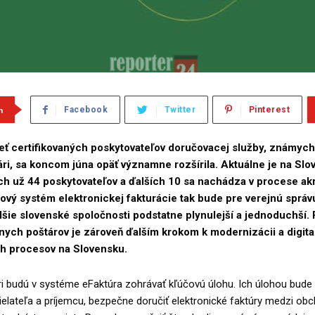
m
Facebook
Twitter
Pinterest
eť certifikovaných poskytovateľov doručovacej služby, známych
tári, sa koncom júna opäť významne rozšírila. Aktuálne je na Sl
ch už 44 poskytovateľov a ďalších 10 sa nachádza v procese akr
vý systém elektronickej fakturácie tak bude pre verejnú správu
lšie slovenské spoločnosti podstatne plynulejší a jednoduchší.
álnych poštárov je zároveň ďalším krokom k modernizácii a digital
 procesov na Slovensku.
ári budú v systéme eFaktúra zohrávať kľúčovú úlohu. Ich úlohou bude
elateľa a príjemcu, bezpečne doručiť elektronické faktúry medzi ob