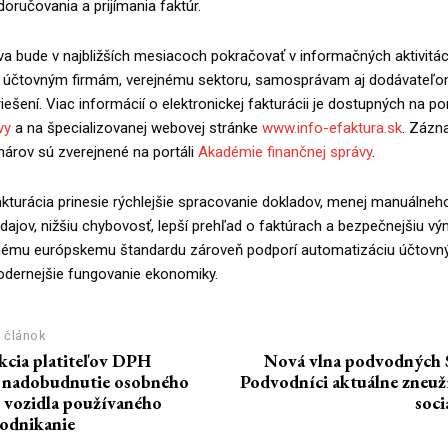
doručovania a prijímania faktúr.
va bude v najbližších mesiacoch pokračovať v informačných aktivit
 účtovným firmám, verejnému sektoru, samosprávam aj dodávateľ
ešení. Viac informácií o elektronickej fakturácii je dostupných na por
vy
a na špecializovanej webovej stránke
www.info-efaktura.sk
. Zázn
nárov sú zverejnené na portáli
Akadémie finančnej správy
.
akturácia prinesie rýchlejšie spracovanie dokladov, menej manuálneh
dajov, nižšiu chybovosť, lepší prehľad o faktúrach a bezpečnejšiu v
ému európskemu štandardu zároveň podporí automatizáciu účtovn
dernejšie fungovanie ekonomiky.
 článok
kcia platiteľov DPH
Nová vlna podvodných 
 nadobudnutie osobného
Podvodníci aktuálne zneuž
vozidla používaného
soci
podnikanie