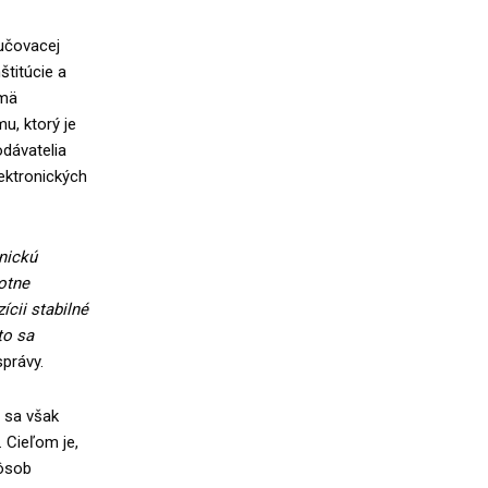
učovacej
štitúcie a
jmä
u, ktorý je
odávatelia
lektronických
nickú
otne
ícii stabilné
to sa
správy.
z sa však
 Cieľom je,
pôsob