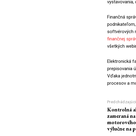
vystavovania, 
Finančná sprá
podnikateľom,
softvérových ri
finančnej sprá
všetkých webi
Elektronická f
prepisovania ú
Vďaka jednotn
procesov a mo
Predchádzajúci
Kontrolná a
zameraná na
motorového 
výlučne na 