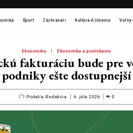
nomika
Šport
Záchranári
Kultúra A Umenie
Voľný
Ekonomika
Ekonomika a podnikanie
ckú fakturáciu bude pre ve
podniky ešte dostupnejší
Pridal/a:
Redakcia
6. júla 2026
0