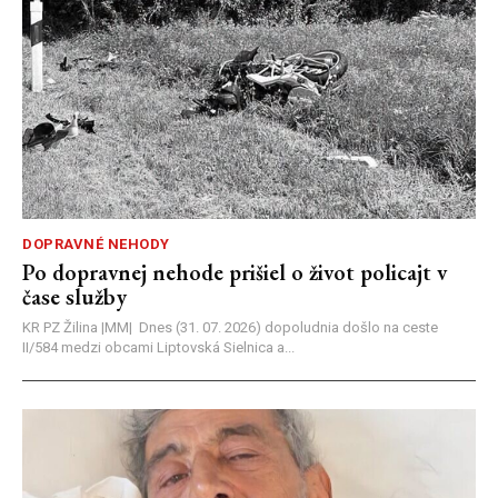
DOPRAVNÉ NEHODY
Po dopravnej nehode prišiel o život policajt v
čase služby
KR PZ Žilina |MM| Dnes (31. 07. 2026) dopoludnia došlo na ceste
II/584 medzi obcami Liptovská Sielnica a...