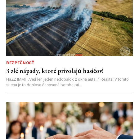
BEZPEČNOSŤ
3 zlé nápady, ktoré privolajú hasičov!
HaZZ |MM| ​„Veď len jeden nedopalok z okna auta...“ ​Realita: V tomto
suchu je to doslova časovaná bomba pri...