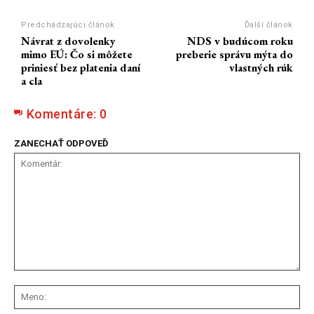
Predchádzajúci článok
Ďalší článok
Návrat z dovolenky
NDS v budúcom roku
mimo EÚ: Čo si môžete
preberie správu mýta do
priniesť bez platenia daní
vlastných rúk
a cla
Komentáre:
0
ZANECHAŤ ODPOVEĎ
Komentár:
Me