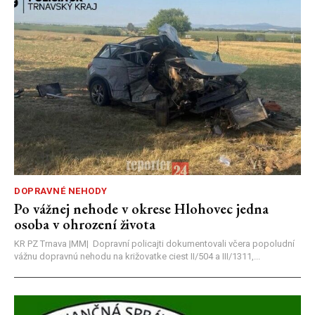
DOPRAVNÉ NEHODY
Po vážnej nehode v okrese Hlohovec jedna
osoba v ohrození života
KR PZ Trnava |MM| Dopravní policajti dokumentovali včera popoludní
vážnu dopravnú nehodu na križovatke ciest II/504 a III/1311,...