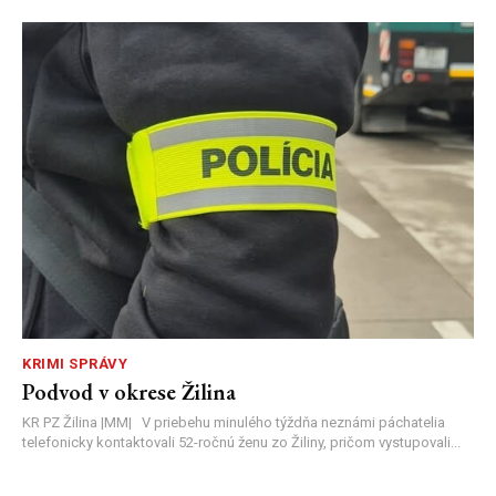
KRIMI SPRÁVY
Podvod v okrese Žilina
KR PZ Žilina |MM| V priebehu minulého týždňa neznámi páchatelia
telefonicky kontaktovali 52-ročnú ženu zo Žiliny, pričom vystupovali...