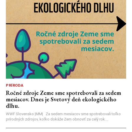
PRÍRODA
Ročné zdroje Zeme sme spotrebovali za sedem
mesiacov. Dnes je Svetový deň ekologického
dlhu.
WWF Slovensko |MM| Za sedem mesiacov sme spotrebovali toľko
prírodných zdrojov, koľko dokáže Zem obnoviť za celý rok....