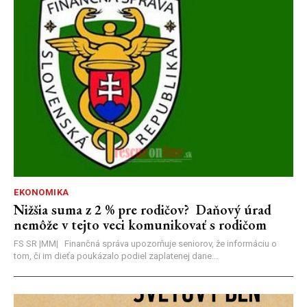
EKONOMIKA
Nižšia suma z 2 % pre rodičov? Daňový úrad
nemôže v tejto veci komunikovať s rodičom
FS SR |MM| Finančná správa upozorňuje seniorov, že informáciu o
tom, či im dieťa poukázalo podiel zaplatenej dane...