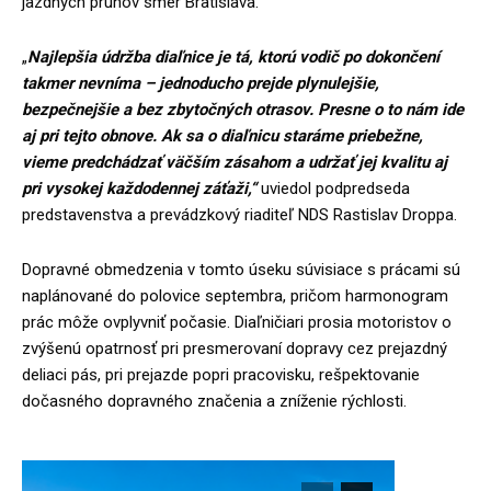
jazdných pruhov smer Bratislava.
„
Najlepšia údržba diaľnice je tá, ktorú vodič po dokončení
takmer nevníma – jednoducho prejde plynulejšie,
bezpečnejšie a bez zbytočných otrasov. Presne o to nám ide
aj pri tejto obnove. Ak sa o diaľnicu staráme priebežne,
vieme predchádzať väčším zásahom a udržať jej kvalitu aj
pri vysokej každodennej záťaži,“
uviedol podpredseda
predstavenstva a prevádzkový riaditeľ NDS Rastislav Droppa.
Dopravné obmedzenia v tomto úseku súvisiace s prácami sú
naplánované do polovice septembra, pričom harmonogram
prác môže ovplyvniť počasie. Diaľničiari prosia motoristov o
zvýšenú opatrnosť pri presmerovaní dopravy cez prejazdný
deliaci pás, pri prejazde popri pracovisku, rešpektovanie
dočasného dopravného značenia a zníženie rýchlosti.