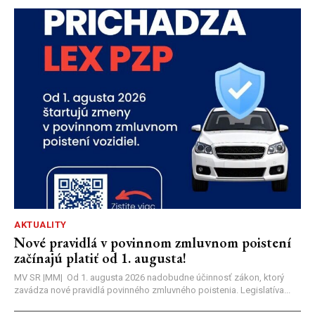
AKTUALITY
Nové pravidlá v povinnom zmluvnom poistení
začínajú platiť od 1. augusta!
MV SR |MM| Od 1. augusta 2026 nadobudne účinnosť zákon, ktorý
zavádza nové pravidlá povinného zmluvného poistenia. Legislatíva...