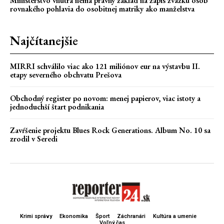
Ministerstvo vnútra nemá právny základ na zápis zväzku osôb
rovnakého pohlavia do osobitnej matriky ako manželstva
Najčítanejšie
MIRRI schválilo viac ako 121 miliónov eur na výstavbu II.
etapy severného obchvatu Prešova
Obchodný register po novom: menej papierov, viac istoty a
jednoduchší štart podnikania
Zavŕšenie projektu Blues Rock Generations. Album No. 10 sa
zrodil v Seredi
Krimi správy
Ekonomika
Šport
Záchranári
Kultúra a umenie
Voľný čas