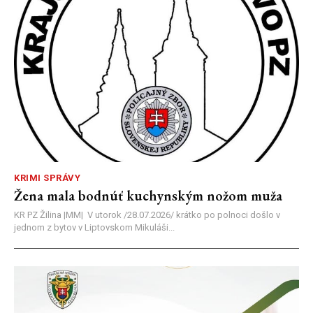
KRIMI SPRÁVY
Žena mala bodnúť kuchynským nožom muža
KR PZ Žilina |MM| V utorok /28.07.2026/ krátko po polnoci došlo v
jednom z bytov v Liptovskom Mikuláši...