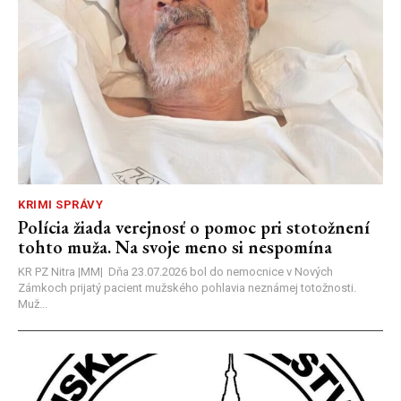
KRIMI SPRÁVY
Polícia žiada verejnosť o pomoc pri stotožnení
tohto muža. Na svoje meno si nespomína
KR PZ Nitra |MM| Dňa 23.07.2026 bol do nemocnice v Nových
Zámkoch prijatý pacient mužského pohlavia neznámej totožnosti.
Muž...