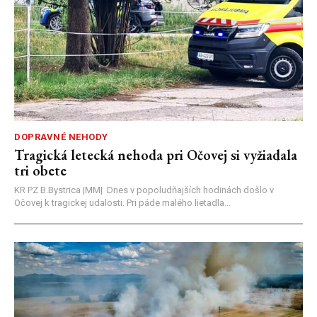
DOPRAVNÉ NEHODY
Tragická letecká nehoda pri Očovej si vyžiadala
tri obete
KR PZ B.Bystrica |MM| Dnes v popoludňajších hodinách došlo v
Očovej k tragickej udalosti. Pri páde malého lietadla...