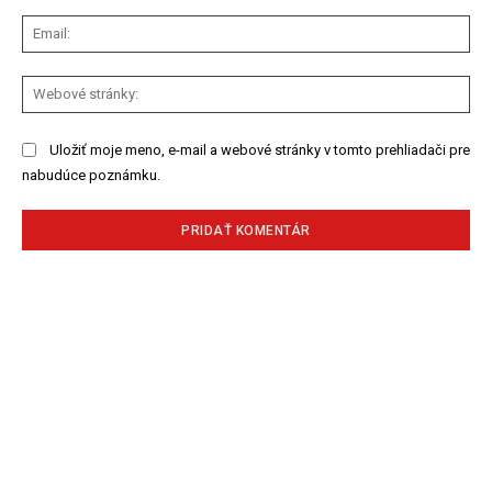
Ema
We
str
Uložiť moje meno, e-mail a webové stránky v tomto prehliadači pre
nabudúce poznámku.