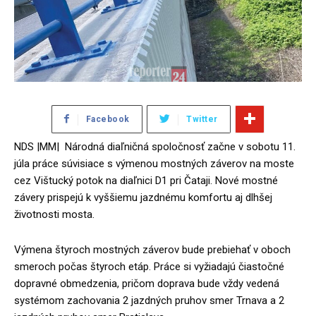
Facebook
Twitter
NDS |MM| Národná diaľničná spoločnosť začne v sobotu 11.
júla práce súvisiace s výmenou mostných záverov na moste
cez Vištucký potok na diaľnici D1 pri Čataji. Nové mostné
závery prispejú k vyššiemu jazdnému komfortu aj dlhšej
životnosti mosta.
Výmena štyroch mostných záverov bude prebiehať v oboch
smeroch počas štyroch etáp. Práce si vyžiadajú čiastočné
dopravné obmedzenia, pričom doprava bude vždy vedená
systémom zachovania 2 jazdných pruhov smer Trnava a 2