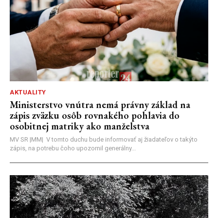
AKTUALITY
Ministerstvo vnútra nemá právny základ na
zápis zväzku osôb rovnakého pohlavia do
osobitnej matriky ako manželstva
MV SR |MM| V tomto duchu bude informovať aj žiadateľov o takýto
zápis, na potrebu čoho upozornil generálny...