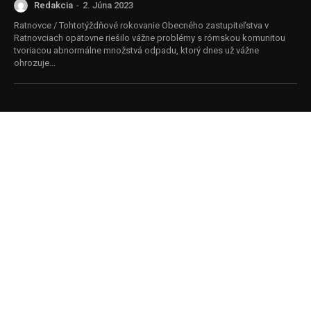
Redakcia
-
2. Júna 2023
Ratnovce / Tohtotýždňové rokovanie Obecného zastupiteľstva v
Ratnovciach opätovne riešilo vážne problémy s rómskou komunitou
tvoriacou abnormálne množstvá odpadu, ktorý dnes už vážne
ohrozuje...