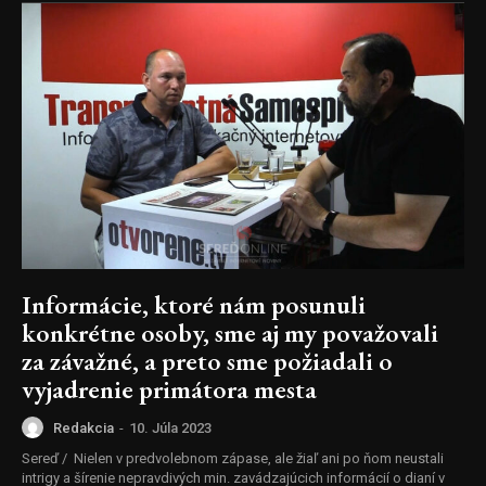
Informácie, ktoré nám posunuli
konkrétne osoby, sme aj my považovali
za závažné, a preto sme požiadali o
vyjadrenie primátora mesta
Redakcia
-
10. Júla 2023
Sereď / Nielen v predvolebnom zápase, ale žiaľ ani po ňom neustali
intrigy a šírenie nepravdivých min. zavádzajúcich informácií o dianí v