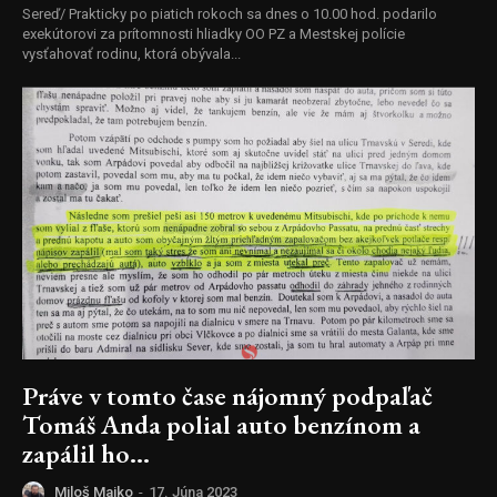
Sereď/ Prakticky po piatich rokoch sa dnes o 10.00 hod. podarilo
exekútorovi za prítomnosti hliadky OO PZ a Mestskej polície
vysťahovať rodinu, ktorá obývala...
Práve v tomto čase nájomný podpaľač
Tomáš Anda polial auto benzínom a
zapálil ho…
Miloš Majko
-
17. Júna 2023