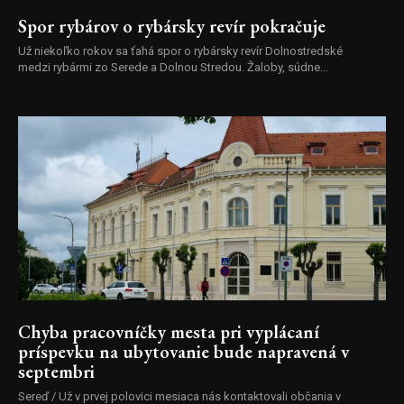
Spor rybárov o rybársky revír pokračuje
Už niekoľko rokov sa ťahá spor o rybársky revír Dolnostredské
medzi rybármi zo Serede a Dolnou Stredou. Žaloby, súdne...
Chyba pracovníčky mesta pri vyplácaní
príspevku na ubytovanie bude napravená v
septembri
Sereď / Už v prvej polovici mesiaca nás kontaktovali občania v