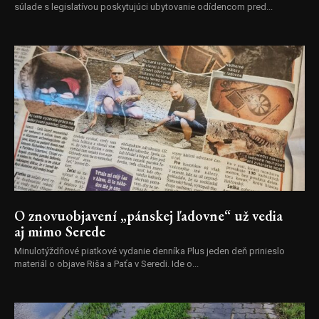
súlade s legislatívou poskytujúci ubytovanie odídencom pred...
O znovuobjavení „pánskej ľadovne“ už vedia
aj mimo Serede
Minulotýždňové piatkové vydanie denníka Plus jeden deň prinieslo
materiál o objave Riša a Paťa v Seredi. Ide o...