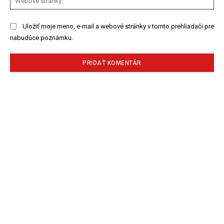
str
Uložiť moje meno, e-mail a webové stránky v tomto prehliadači pre
nabudúce poznámku.