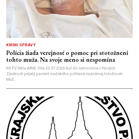
KRIMI SPRÁVY
Polícia žiada verejnosť o pomoc pri stotožnení
tohto muža. Na svoje meno si nespomína
KR PZ Nitra |MM| Dňa 23.07.2026 bol do nemocnice v Nových
Zámkoch prijatý pacient mužského pohlavia neznámej totožnosti.
Muž...