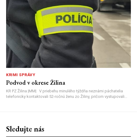
KRIMI SPRÁVY
Podvod v okrese Žilina
KR PZ Žilina |MM| V priebehu minulého týždňa neznámi páchatelia
telefonicky kontaktovali 52-ročnú ženu zo Žiliny, pričom vystupovali...
Sledujte nás