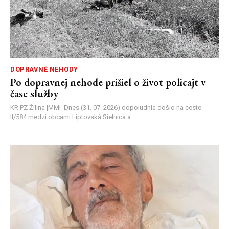
DOPRAVNÉ NEHODY
Po dopravnej nehode prišiel o život policajt v
čase služby
KR PZ Žilina |MM| Dnes (31. 07. 2026) dopoludnia došlo na ceste
II/584 medzi obcami Liptovská Sielnica a...