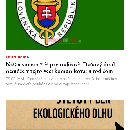
EKONOMIKA
Nižšia suma z 2 % pre rodičov? Daňový úrad
nemôže v tejto veci komunikovať s rodičom
FS SR |MM| Finančná správa upozorňuje seniorov, že informáciu o
tom, či im dieťa poukázalo podiel zaplatenej dane...