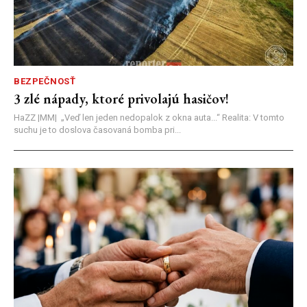
BEZPEČNOSŤ
3 zlé nápady, ktoré privolajú hasičov!
HaZZ |MM| ​„Veď len jeden nedopalok z okna auta...“ ​Realita: V tomto
suchu je to doslova časovaná bomba pri...