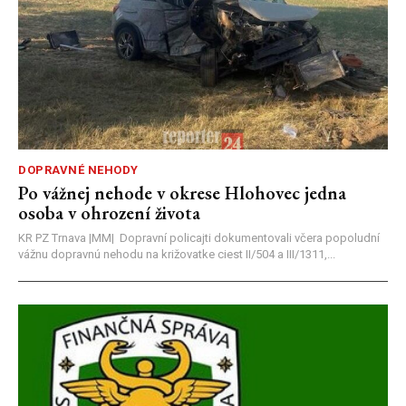
DOPRAVNÉ NEHODY
Po vážnej nehode v okrese Hlohovec jedna
osoba v ohrození života
KR PZ Trnava |MM| Dopravní policajti dokumentovali včera popoludní
vážnu dopravnú nehodu na križovatke ciest II/504 a III/1311,...