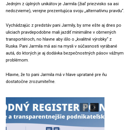
Jedným z úplných unikátov je Jarmila (žiaľ priezvisko sa asi
nedozvieme), verejne prezentujúca svoju „alternatívnu pravdu“.
Vychádzajúc z predstáv pani Jarmily, by sme ešte aj dnes po
uliciach pravdepodobne mali jazdiť minimálne v obrnených
transportéroch, no hlavne aby išlo o „kvalitné výrobky“ z
Ruska. Pani Jarmila má asi na mysli v súčasnosti vyrábané
autá, do ktorých je aj dodávka bezpečnostných pásov vážnym
problémom.
Hlavne, že to pani Jarmila má v hlave upratané pre ňu
dostatočne zrozumiteľne.