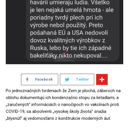
Facebook
Twitter
Po jednoznačných tvrdeniach že Zem je plochá, záberoch na
oblohu dokumentujú ich kondenzačnú stopu za lietadlami, a
„zaručených“ informáciách o nanočipoch vo vakcínach proti
COVID-19, sa absolventi „vysokej školy života“ snažia
„blysnúť“ aj vedomosťami z konštrukcie moderných áut.