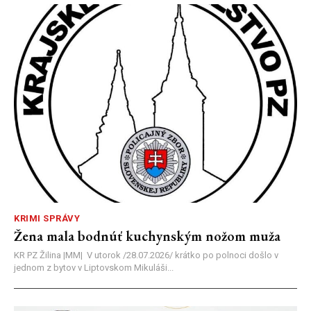
KRIMI SPRÁVY
Žena mala bodnúť kuchynským nožom muža
KR PZ Žilina |MM| V utorok /28.07.2026/ krátko po polnoci došlo v
jednom z bytov v Liptovskom Mikuláši...