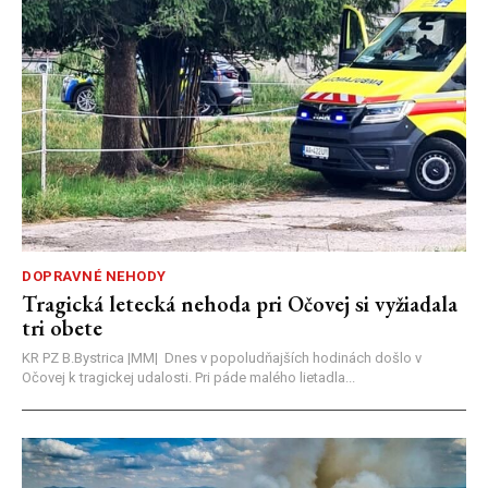
DOPRAVNÉ NEHODY
Tragická letecká nehoda pri Očovej si vyžiadala
tri obete
KR PZ B.Bystrica |MM| Dnes v popoludňajších hodinách došlo v
Očovej k tragickej udalosti. Pri páde malého lietadla...