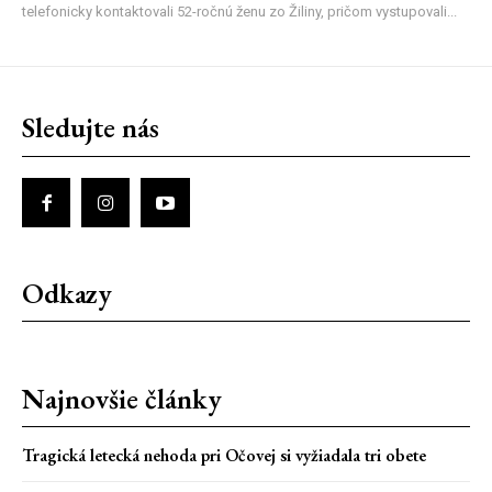
telefonicky kontaktovali 52-ročnú ženu zo Žiliny, pričom vystupovali...
Sledujte nás
Odkazy
Najnovšie články
Tragická letecká nehoda pri Očovej si vyžiadala tri obete