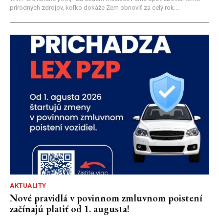
prírodných zdrojov, koľko dokáže Zem obnoviť za celý rok....
AKTUALITY
Nové pravidlá v povinnom zmluvnom poistení
začínajú platiť od 1. augusta!