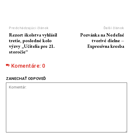
Predchádzajúci článok
Ďalší článok
Rezort školstva vyhlásil
Pozvánka na Nedeľné
tretie, posledné kolo
tvorivé dielne –
výzvy „Učitelia pre 21.
Expresívna kresba
storočie“
Komentáre:
0
ZANECHAŤ ODPOVEĎ