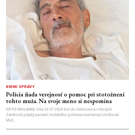
KRIMI SPRÁVY
Polícia žiada verejnosť o pomoc pri stotožnení
tohto muža. Na svoje meno si nespomína
KR PZ Nitra |MM| Dňa 23.07.2026 bol do nemocnice v Nových
Zámkoch prijatý pacient mužského pohlavia neznámej totožnosti.
Muž...