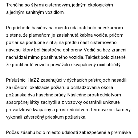
Trenčína so štyrmi cisternovým, jedným ekologickým
a jedným sanitným vozidlom.
Po príchode hasičov na miesto udalosti bolo prieskumom
zistené, že plameňom je zasiahnutá kabína vodiča, pričom
požiar sa postupne šíril aj na prednú časť cisternového
návesu, ktorý bol čiastočne obhorený. Vodič sa bez zranení
nachádzal mimo postihnutého vozidla. Taktiež bolo zistené,
že postihnuté vozidlo prevážalo skvapalnený oxid uhličitý.
Príslušníci HaZZ zasahujúci v dýchacích prístrojoch nasadili
za účelom lokalizácie požiaru a ochladzovania okolia
požiariska dva hasebné prúdy. Následne prostredníctvom
absorpčnej látky zachytili a z vozovky odstránili uniknuté
prevádzkové kvapaliny a prostredníctvom termovíznej kamery
vykonali záverečný prieskum požiariska.
Počas zásahu bolo miesto udalosti zabezpečené a premávka