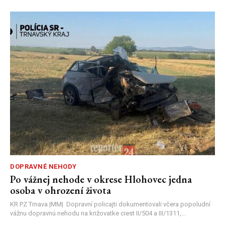
DOPRAVNÉ NEHODY
Po vážnej nehode v okrese Hlohovec jedna
osoba v ohrození života
KR PZ Trnava |MM| Dopravní policajti dokumentovali včera popoludní
vážnu dopravnú nehodu na križovatke ciest II/504 a III/1311,...