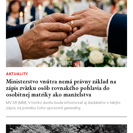
AKTUALITY
Ministerstvo vnútra nemá právny základ na
zápis zväzku osôb rovnakého pohlavia do
osobitnej matriky ako manželstva
MV SR |MM| V tomto duchu bude informovať aj žiadateľov o takýto
zápis, na potrebu čoho upozornil generálny...