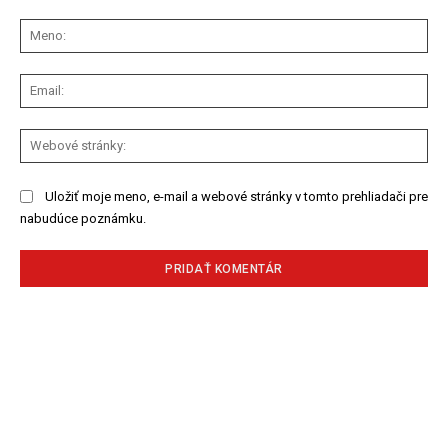
Komentár:
Me
Ema
We
str
Uložiť moje meno, e-mail a webové stránky v tomto prehliadači pre
nabudúce poznámku.