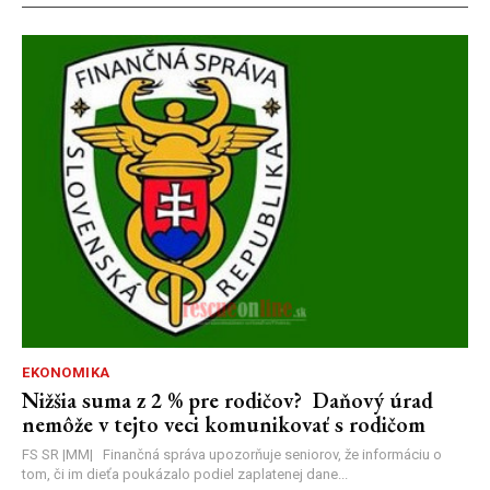
EKONOMIKA
Nižšia suma z 2 % pre rodičov? Daňový úrad
nemôže v tejto veci komunikovať s rodičom
FS SR |MM| Finančná správa upozorňuje seniorov, že informáciu o
tom, či im dieťa poukázalo podiel zaplatenej dane...