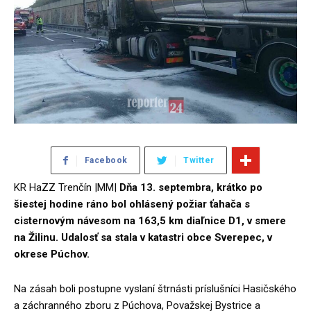
Facebook
Twitter
KR HaZZ Trenčín |MM|
Dňa 13. septembra, krátko po
šiestej hodine ráno bol ohlásený požiar ťahača s
cisternovým návesom na 163,5 km diaľnice D1, v smere
na Žilinu. Udalosť sa stala v katastri obce Sverepec, v
okrese Púchov.
Na zásah boli postupne vyslaní štrnásti príslušníci Hasičského
a záchranného zboru z Púchova, Považskej Bystrice a