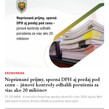
EKONOMIKA
Nepriznané príjmy, sporná DPH aj predaj pod
cenu – júnové kontroly odhalili porušenia za
viac ako 20 miliónov
FS SR |MM| Kontrolóri finančnej správy ukončili v júni 2026 spolu 864
daňových kontrol, ktoré odhalili porušenia daňových...