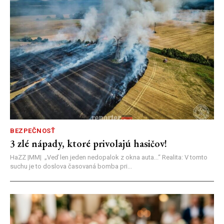
BEZPEČNOSŤ
3 zlé nápady, ktoré privolajú hasičov!
HaZZ |MM| ​„Veď len jeden nedopalok z okna auta...“ ​Realita: V tomto
suchu je to doslova časovaná bomba pri...