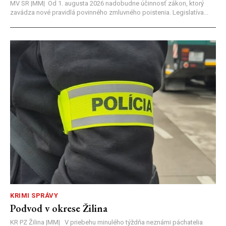
MV SR |MM| Od 1. augusta 2026 nadobudne účinnosť zákon, ktorý
zavádza nové pravidlá povinného zmluvného poistenia. Legislatíva...
KRIMI SPRÁVY
Podvod v okrese Žilina
KR PZ Žilina |MM| V priebehu minulého týždňa neznámi páchatelia