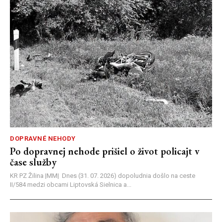
DOPRAVNÉ NEHODY
Po dopravnej nehode prišiel o život policajt v
čase služby
KR PZ Žilina |MM| Dnes (31. 07. 2026) dopoludnia došlo na ceste
II/584 medzi obcami Liptovská Sielnica a...