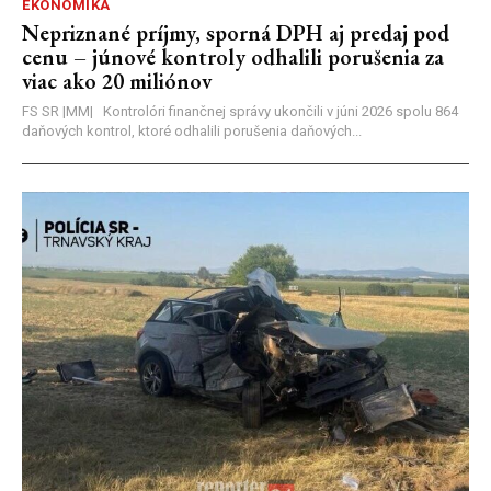
EKONOMIKA
Nepriznané príjmy, sporná DPH aj predaj pod
cenu – júnové kontroly odhalili porušenia za
viac ako 20 miliónov
FS SR |MM| Kontrolóri finančnej správy ukončili v júni 2026 spolu 864
daňových kontrol, ktoré odhalili porušenia daňových...