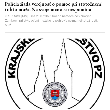
Polícia žiada verejnosť o pomoc pri stotožnení
tohto muža. Na svoje meno si nespomína
KR PZ Nitra |MM| Dňa 23.07.2026 bol do nemocnice v Nových
Zámkoch prijatý pacient mužského pohlavia neznámej totožnosti.
Muž...