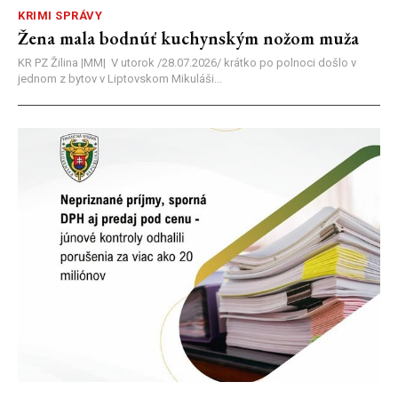
KRIMI SPRÁVY
Žena mala bodnúť kuchynským nožom muža
KR PZ Žilina |MM| V utorok /28.07.2026/ krátko po polnoci došlo v
jednom z bytov v Liptovskom Mikuláši...