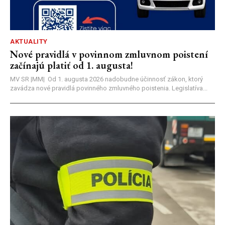
AKTUALITY
Nové pravidlá v povinnom zmluvnom poistení
začínajú platiť od 1. augusta!
MV SR |MM| Od 1. augusta 2026 nadobudne účinnosť zákon, ktorý
zavádza nové pravidlá povinného zmluvného poistenia. Legislatíva...