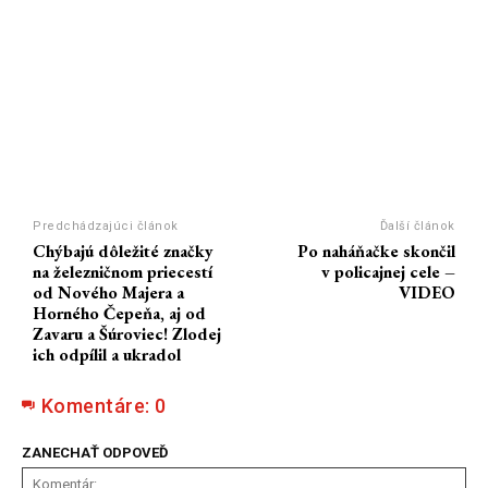
Predchádzajúci článok
Ďalší článok
Chýbajú dôležité značky
Po naháňačke skončil
na železničnom priecestí
v policajnej cele –
od Nového Majera a
VIDEO
Horného Čepeňa, aj od
Zavaru a Šúroviec! Zlodej
ich odpílil a ukradol
Komentáre:
0
ZANECHAŤ ODPOVEĎ