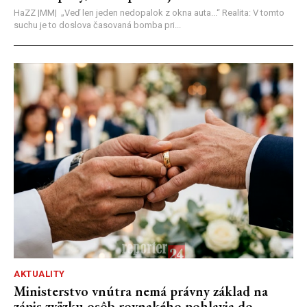
HaZZ |MM| ​„Veď len jeden nedopalok z okna auta...“ ​Realita: V tomto
suchu je to doslova časovaná bomba pri...
AKTUALITY
Ministerstvo vnútra nemá právny základ na
zápis zväzku osôb rovnakého pohlavia do