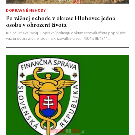
DOPRAVNÉ NEHODY
Po vážnej nehode v okrese Hlohovec jedna
osoba v ohrození života
KR PZ Trnava |MM| Dopravní policajti dokumentovali včera popoludní
vážnu dopravnú nehodu na križovatke ciest II/504 a III/1311,...