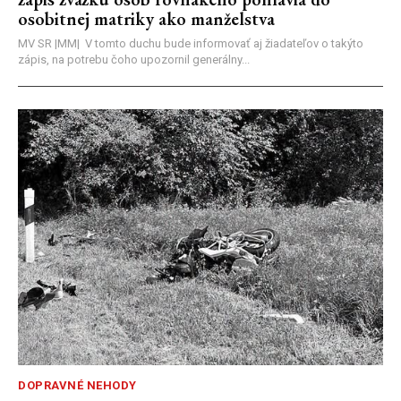
osobitnej matriky ako manželstva
MV SR |MM| V tomto duchu bude informovať aj žiadateľov o takýto
zápis, na potrebu čoho upozornil generálny...
DOPRAVNÉ NEHODY