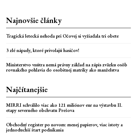
Najnovšie články
Tragická letecká nehoda pri Očovej si vyžiadala tri obete
3 zlé nápady, ktoré privolajú hasičov!
Ministerstvo vnútra nemá právny základ na zápis zväzku osôb
rovnakého pohlavia do osobitnej matriky ako manželstva
Najčítanejšie
MIRRI schválilo viac ako 121 miliónov eur na výstavbu II.
etapy severného obchvatu Prešova
Obchodný register po novom: menej papierov, viac istoty a
jednoduchší štart podnikania