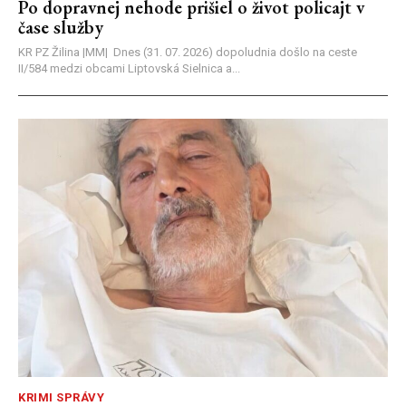
Po dopravnej nehode prišiel o život policajt v
čase služby
KR PZ Žilina |MM| Dnes (31. 07. 2026) dopoludnia došlo na ceste
II/584 medzi obcami Liptovská Sielnica a...
KRIMI SPRÁVY