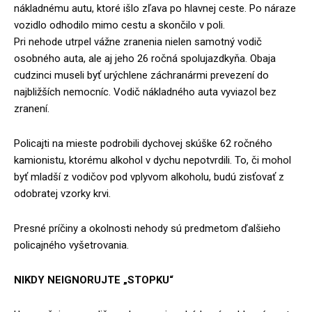
nákladnému autu, ktoré išlo zľava po hlavnej ceste. Po náraze
vozidlo odhodilo mimo cestu a skončilo v poli.
Pri nehode utrpel vážne zranenia nielen samotný vodič
osobného auta, ale aj jeho 26 ročná spolujazdkyňa. Obaja
cudzinci museli byť urýchlene záchranármi prevezení do
najbližších nemocníc. Vodič nákladného auta vyviazol bez
zranení.
Policajti na mieste podrobili dychovej skúške 62 ročného
kamionistu, ktorému alkohol v dychu nepotvrdili. To, či mohol
byť mladší z vodičov pod vplyvom alkoholu, budú zisťovať z
odobratej vzorky krvi.
Presné príčiny a okolnosti nehody sú predmetom ďalšieho
policajného vyšetrovania.
NIKDY NEIGNORUJTE „STOPKU“