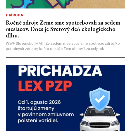
PRÍRODA
Ročné zdroje Zeme sme spotrebovali za sedem
mesiacov. Dnes je Svetový deň ekologického
dlhu.
WWF Slovensko |MM| Za sedem mesiacov sme spotrebovali toľko
prírodných zdrojov, koľko dokáže Zem obnoviť za celý rok....