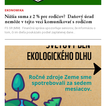
EKONOMIKA
Nižšia suma z 2 % pre rodičov? Daňový úrad
nemôže v tejto veci komunikovať s rodičom
FS SR |MM| Finančná správa upozorňuje seniorov, že informáciu o
tom, či im dieťa poukázalo podiel zaplatenej dane...