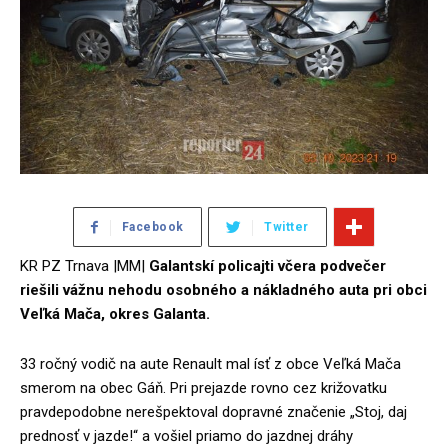
Facebook
Twitter
KR PZ Trnava |MM|
Galantskí policajti včera podvečer
riešili vážnu nehodu osobného a nákladného auta pri obci
Veľká Mača, okres Galanta.
33 ročný vodič na aute Renault mal ísť z obce Veľká Mača
smerom na obec Gáň. Pri prejazde rovno cez križovatku
pravdepodobne nerešpektoval dopravné značenie „Stoj, daj
prednosť v jazde!“ a vošiel priamo do jazdnej dráhy