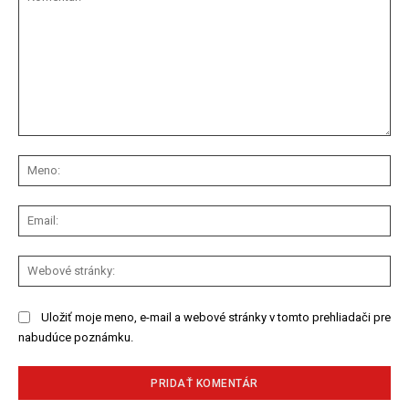
Komentár:
Me
Ema
We
str
Uložiť moje meno, e-mail a webové stránky v tomto prehliadači pre
nabudúce poznámku.