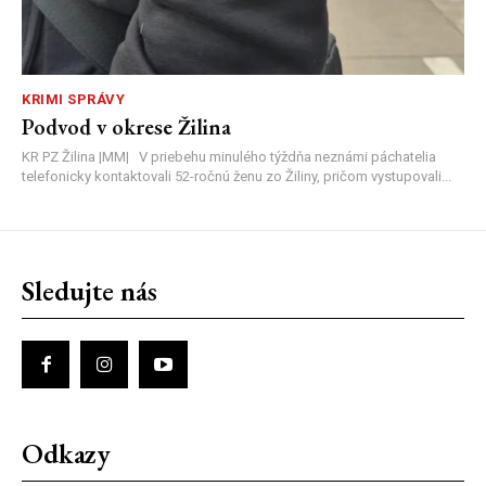
KRIMI SPRÁVY
Podvod v okrese Žilina
KR PZ Žilina |MM| V priebehu minulého týždňa neznámi páchatelia
telefonicky kontaktovali 52-ročnú ženu zo Žiliny, pričom vystupovali...
Sledujte nás
Odkazy