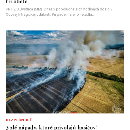
tri obete
KR PZ B.Bystrica |MM| Dnes v popoludňajších hodinách došlo v
Očovej k tragickej udalosti. Pri páde malého lietadla...
BEZPEČNOSŤ
3 zlé nápady, ktoré privolajú hasičov!