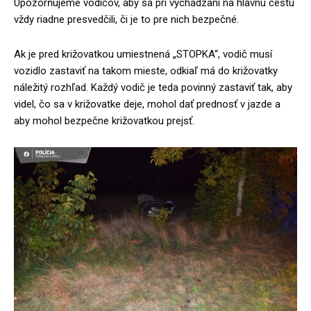
Upozorňujeme vodičov, aby sa pri vychádzaní na hlavnú cestu
vždy riadne presvedčili, či je to pre nich bezpečné.
Ak je pred križovatkou umiestnená „STOPKA“, vodič musí
vozidlo zastaviť na takom mieste, odkiaľ má do križovatky
náležitý rozhľad. Každý vodič je teda povinný zastaviť tak, aby
videl, čo sa v križovatke deje, mohol dať prednosť v jazde a
aby mohol bezpečne križovatkou prejsť.