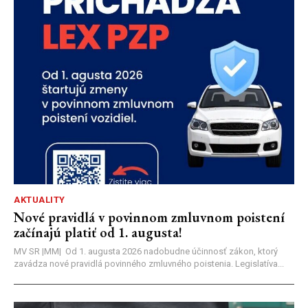
AKTUALITY
Nové pravidlá v povinnom zmluvnom poistení
začínajú platiť od 1. augusta!
MV SR |MM| Od 1. augusta 2026 nadobudne účinnosť zákon, ktorý
zavádza nové pravidlá povinného zmluvného poistenia. Legislatíva...