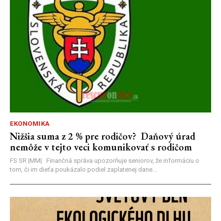
EKONOMIKA
Nižšia suma z 2 % pre rodičov? Daňový úrad
nemôže v tejto veci komunikovať s rodičom
FS SR |MM| Finančná správa upozorňuje seniorov, že informáciu o
tom, či im dieťa poukázalo podiel zaplatenej dane...