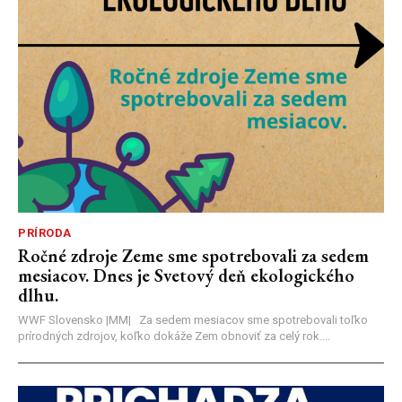
PRÍRODA
Ročné zdroje Zeme sme spotrebovali za sedem
mesiacov. Dnes je Svetový deň ekologického
dlhu.
WWF Slovensko |MM| Za sedem mesiacov sme spotrebovali toľko
prírodných zdrojov, koľko dokáže Zem obnoviť za celý rok....