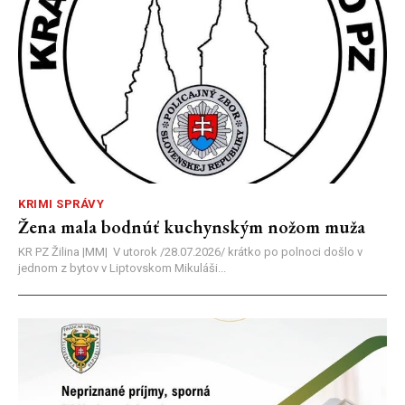
KRIMI SPRÁVY
Žena mala bodnúť kuchynským nožom muža
KR PZ Žilina |MM| V utorok /28.07.2026/ krátko po polnoci došlo v
jednom z bytov v Liptovskom Mikuláši...