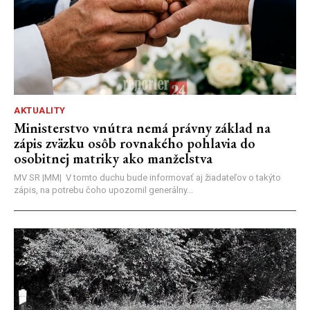
AKTUALITY
Ministerstvo vnútra nemá právny základ na
zápis zväzku osôb rovnakého pohlavia do
osobitnej matriky ako manželstva
MV SR |MM| V tomto duchu bude informovať aj žiadateľov o takýto
zápis, na potrebu čoho upozornil generálny...