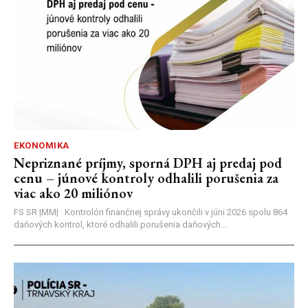
EKONOMIKA
Nepriznané príjmy, sporná DPH aj predaj pod
cenu – júnové kontroly odhalili porušenia za
viac ako 20 miliónov
FS SR |MM| Kontrolóri finančnej správy ukončili v júni 2026 spolu 864
daňových kontrol, ktoré odhalili porušenia daňových...