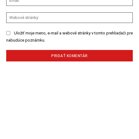
We
str
Uložiť moje meno, e-mail a webové stránky v tomto prehliadači pre
nabudúce poznámku.