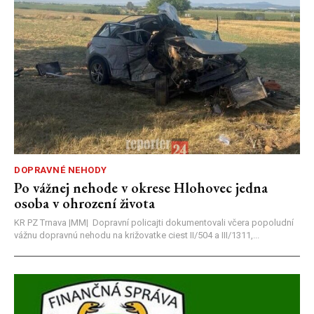
DOPRAVNÉ NEHODY
Po vážnej nehode v okrese Hlohovec jedna
osoba v ohrození života
KR PZ Trnava |MM| Dopravní policajti dokumentovali včera popoludní
vážnu dopravnú nehodu na križovatke ciest II/504 a III/1311,...