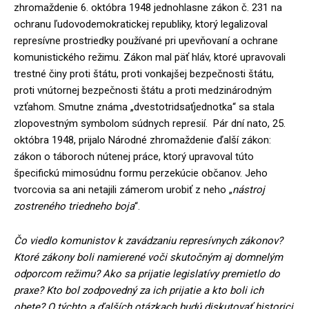
zhromaždenie 6. októbra 1948 jednohlasne zákon č. 231 na
ochranu ľudovodemokratickej republiky, ktorý legalizoval
represívne prostriedky používané pri upevňovaní a ochrane
komunistického režimu. Zákon mal päť hláv, ktoré upravovali
trestné činy proti štátu, proti vonkajšej bezpečnosti štátu,
proti vnútornej bezpečnosti štátu a proti medzinárodným
vzťahom. Smutne známa „dvestotridsaťjednotka“ sa stala
zlopovestným symbolom súdnych represií. Pár dní nato, 25.
októbra 1948, prijalo Národné zhromaždenie ďalší zákon:
zákon o táboroch nútenej práce, ktorý upravoval túto
špecifickú mimosúdnu formu perzekúcie občanov. Jeho
tvorcovia sa ani netajili zámerom urobiť z neho „
nástroj
zostreného triedneho boja
“.
Čo viedlo komunistov k zavádzaniu represívnych zákonov?
Ktoré zákony boli namierené voči skutočným aj domnelým
odporcom režimu? Ako sa prijatie legislatívy premietlo do
praxe? Kto bol zodpovedný za ich prijatie a kto boli ich
obete? O týchto a ďalších otázkach budú diskutovať historici