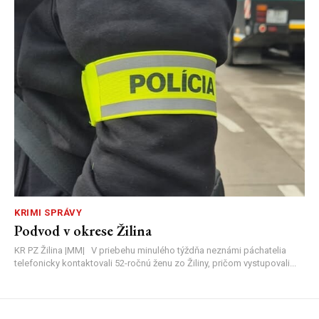
KRIMI SPRÁVY
Podvod v okrese Žilina
KR PZ Žilina |MM| V priebehu minulého týždňa neznámi páchatelia
telefonicky kontaktovali 52-ročnú ženu zo Žiliny, pričom vystupovali...