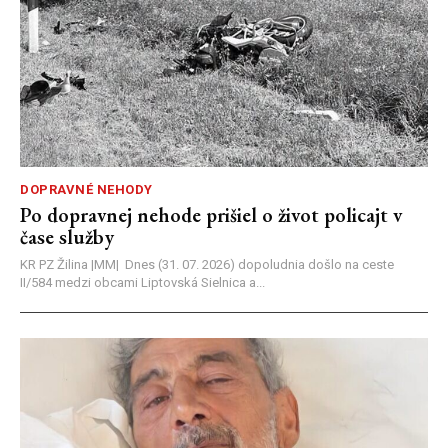
DOPRAVNÉ NEHODY
Po dopravnej nehode prišiel o život policajt v
čase služby
KR PZ Žilina |MM| Dnes (31. 07. 2026) dopoludnia došlo na ceste
II/584 medzi obcami Liptovská Sielnica a...