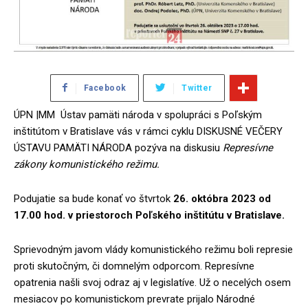
Facebook
Twitter
ÚPN |MM Ústav pamäti národa v spolupráci s Poľským
inštitútom v Bratislave vás v rámci cyklu DISKUSNÉ VEČERY
ÚSTAVU PAMÄTI NÁRODA pozýva na diskusiu
Represívne
zákony komunistického režimu.
Podujatie sa bude konať vo štvrtok
26. októbra 2023 od
17.00 hod.
v priestoroch Poľského inštitútu v Bratislave.
Sprievodným javom vlády komunistického režimu boli represie
proti skutočným, či domnelým odporcom. Represívne
opatrenia našli svoj odraz aj v legislatíve. Už o necelých osem
mesiacov po komunistickom prevrate prijalo Národné