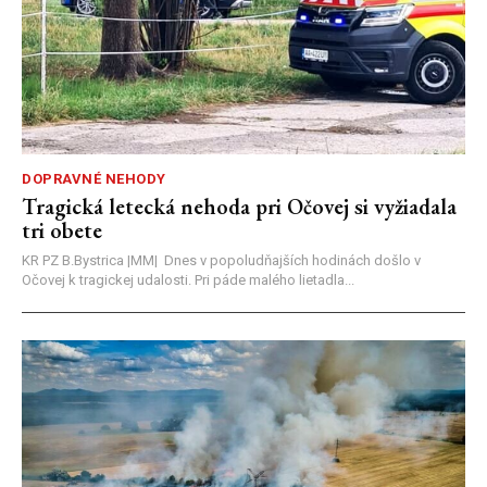
DOPRAVNÉ NEHODY
Tragická letecká nehoda pri Očovej si vyžiadala
tri obete
KR PZ B.Bystrica |MM| Dnes v popoludňajších hodinách došlo v
Očovej k tragickej udalosti. Pri páde malého lietadla...