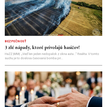
BEZPEČNOSŤ
3 zlé nápady, ktoré privolajú hasičov!
HaZZ |MM| ​„Veď len jeden nedopalok z okna auta...“ ​Realita: V tomto
suchu je to doslova časovaná bomba pri...