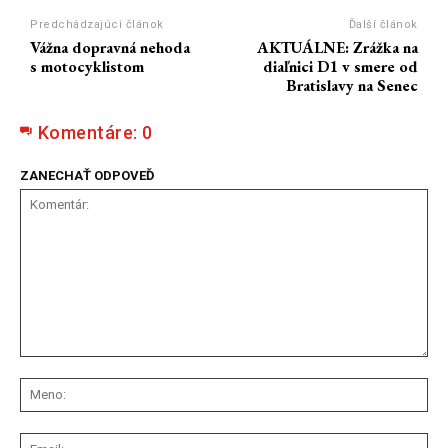
Predchádzajúci článok
Ďalší článok
Vážna dopravná nehoda
AKTUÁLNE: Zrážka na
s motocyklistom
diaľnici D1 v smere od
Bratislavy na Senec
Komentáre:
0
ZANECHAŤ ODPOVEĎ
Komentár:
Me
Ema