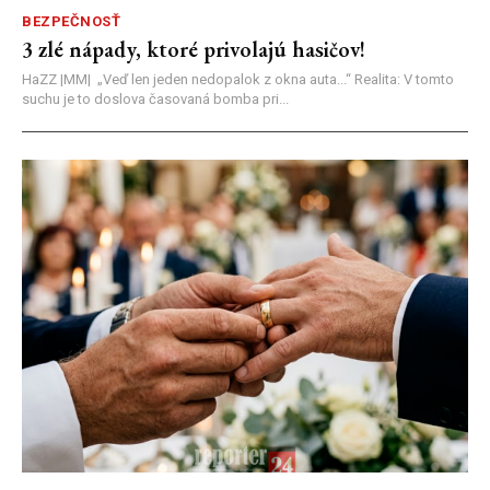
BEZPEČNOSŤ
3 zlé nápady, ktoré privolajú hasičov!
HaZZ |MM| ​„Veď len jeden nedopalok z okna auta...“ ​Realita: V tomto
suchu je to doslova časovaná bomba pri...