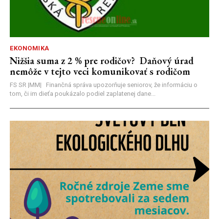
EKONOMIKA
Nižšia suma z 2 % pre rodičov? Daňový úrad
nemôže v tejto veci komunikovať s rodičom
FS SR |MM| Finančná správa upozorňuje seniorov, že informáciu o
tom, či im dieťa poukázalo podiel zaplatenej dane...