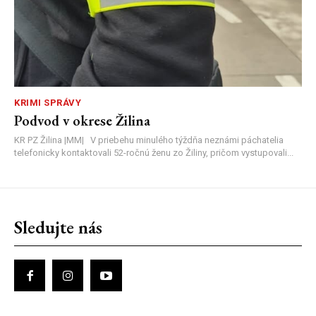
KRIMI SPRÁVY
Podvod v okrese Žilina
KR PZ Žilina |MM| V priebehu minulého týždňa neznámi páchatelia
telefonicky kontaktovali 52-ročnú ženu zo Žiliny, pričom vystupovali...
Sledujte nás