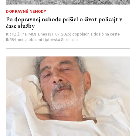
DOPRAVNÉ NEHODY
Po dopravnej nehode prišiel o život policajt v
čase služby
KR PZ Žilina |MM| Dnes (31. 07. 2026) dopoludnia došlo na ceste
II/584 medzi obcami Liptovská Sielnica a...