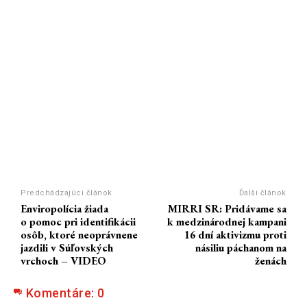
Predchádzajúci článok
Ďalší článok
Enviropolícia žiada
MIRRI SR: Pridávame sa
o pomoc pri identifikácii
k medzinárodnej kampani
osôb, ktoré neoprávnene
16 dní aktivizmu proti
jazdili v Súľovských
násiliu páchanom na
vrchoch – VIDEO
ženách
Komentáre:
0