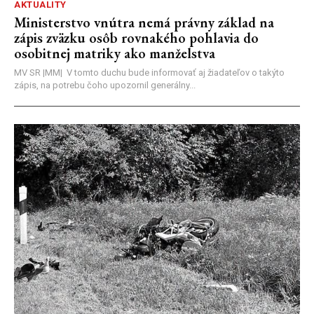
AKTUALITY
Ministerstvo vnútra nemá právny základ na
zápis zväzku osôb rovnakého pohlavia do
osobitnej matriky ako manželstva
MV SR |MM| V tomto duchu bude informovať aj žiadateľov o takýto
zápis, na potrebu čoho upozornil generálny...