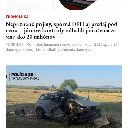
EKONOMIKA
Nepriznané príjmy, sporná DPH aj predaj pod
cenu – júnové kontroly odhalili porušenia za
viac ako 20 miliónov
FS SR |MM| Kontrolóri finančnej správy ukončili v júni 2026 spolu 864
daňových kontrol, ktoré odhalili porušenia daňových...