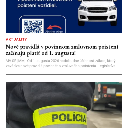
AKTUALITY
Nové pravidlá v povinnom zmluvnom poistení
začínajú platiť od 1. augusta!
MV SR |MM| Od 1. augusta 2026 nadobudne účinnosť zákon, ktorý
zavádza nové pravidlá povinného zmluvného poistenia. Legislatíva...