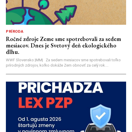
PRÍRODA
Ročné zdroje Zeme sme spotrebovali za sedem
mesiacov. Dnes je Svetový deň ekologického
dlhu.
WWF Slovensko |MM| Za sedem mesiacov sme spotrebovali toľko
prírodných zdrojov, koľko dokáže Zem obnoviť za celý rok....