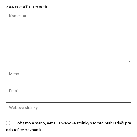
ZANECHAŤ ODPOVEĎ
Komentár:
Me
Ema
We
str
Uložiť moje meno, e-mail a webové stránky v tomto prehliadači pre
nabudúce poznámku.