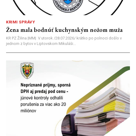
KRIMI SPRÁVY
Žena mala bodnúť kuchynským nožom muža
KR PZ Žilina |MM| V utorok /28.07.2026/ krátko po polnoci došlo v
jednom z bytov v Liptovskom Mikuláši...