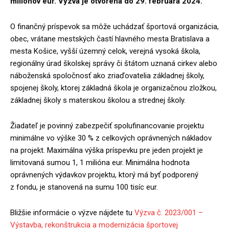
miliónov eur. Výzva je otvorená do 29. februára 2024.
O finančný príspevok sa môže uchádzať športová organizácia,
obec, vrátane mestských častí hlavného mesta Bratislava a
mesta Košice, vyšší územný celok, verejná vysoká škola,
regionálny úrad školskej správy či štátom uznaná cirkev alebo
náboženská spoločnosť ako zriaďovatelia základnej školy,
spojenej školy, ktorej základná škola je organizačnou zložkou,
základnej školy s materskou školou a strednej školy.
Žiadateľ je povinný zabezpečiť spolufinancovanie projektu
minimálne vo výške 30 % z celkových oprávnených nákladov
na projekt. Maximálna výška príspevku pre jeden projekt je
limitovaná sumou 1, 1 milióna eur. Minimálna hodnota
oprávnených výdavkov projektu, ktorý má byť podporený
z fondu, je stanovená na sumu 100 tisíc eur.
Bližšie informácie o výzve nájdete tu
Výzva č. 2023/001 –
Výstavba, rekonštrukcia a modernizácia športovej