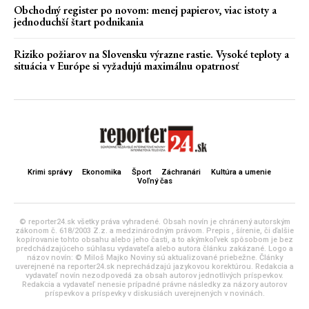
Obchodný register po novom: menej papierov, viac istoty a
jednoduchší štart podnikania
Riziko požiarov na Slovensku výrazne rastie. Vysoké teploty a
situácia v Európe si vyžadujú maximálnu opatrnosť
Krimi správy
Ekonomika
Šport
Záchranári
Kultúra a umenie
Voľný čas
© reporter24.sk všetky práva vyhradené. Obsah novín je chránený autorským
zákonom č. 618/2003 Z.z. a medzinárodným právom. Prepis , šírenie, či ďalšie
kopírovanie tohto obsahu alebo jeho časti, a to akýmkoľvek spôsobom je bez
predchádzajúceho súhlasu vydavateľa alebo autora článku zakázané. Logo a
názov novín: © Miloš Majko Noviny sú aktualizované priebežne. Články
uverejnené na reporter24.sk neprechádzajú jazykovou korektúrou. Redakcia a
vydavateľ novín nezodpovedá za obsah autorov jednotlivých príspevkov.
Redakcia a vydavateľ nenesie prípadné právne následky za názory autorov
príspevkov a príspevky v diskusiách uverejnených v novinách.