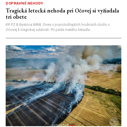
DOPRAVNÉ NEHODY
Tragická letecká nehoda pri Očovej si vyžiadala
tri obete
KR PZ B.Bystrica |MM| Dnes v popoludňajších hodinách došlo v
Očovej k tragickej udalosti. Pri páde malého lietadla...