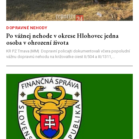
DOPRAVNÉ NEHODY
Po vážnej nehode v okrese Hlohovec jedna
osoba v ohrození života
KR PZ Trnava |MM| Dopravní policajti dokumentovali včera popoludní
vážnu dopravnú nehodu na križovatke ciest II/504 a III/1311,...