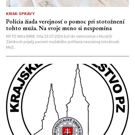
KRIMI SPRÁVY
Polícia žiada verejnosť o pomoc pri stotožnení
tohto muža. Na svoje meno si nespomína
KR PZ Nitra |MM| Dňa 23.07.2026 bol do nemocnice v Nových
Zámkoch prijatý pacient mužského pohlavia neznámej totožnosti.
Muž...