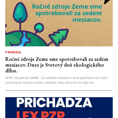
PRÍRODA
Ročné zdroje Zeme sme spotrebovali za sedem
mesiacov. Dnes je Svetový deň ekologického
dlhu.
WWF Slovensko |MM| Za sedem mesiacov sme spotrebovali toľko
prírodných zdrojov, koľko dokáže Zem obnoviť za celý rok....