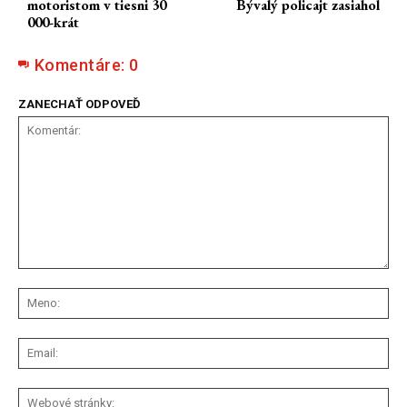
motoristom v tiesni 30
Bývalý policajt zasiahol
000-krát
Komentáre:
0
ZANECHAŤ ODPOVEĎ
Komentár:
Me
Ema
We