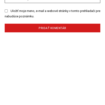
str
Uložiť moje meno, e-mail a webové stránky v tomto prehliadači pre
nabudúce poznámku.