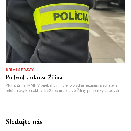
KRIMI SPRÁVY
Podvod v okrese Žilina
KR PZ Žilina |MM| V priebehu minulého týždňa neznámi páchatelia
telefonicky kontaktovali 52-ročnú ženu zo Žiliny, pričom vystupovali...
Sledujte nás