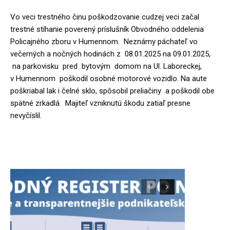
Vo veci trestného činu poškodzovanie cudzej veci začal
trestné stíhanie poverený príslušník Obvodného oddelenia
Policajného zboru v Humennom. Neznámy páchateľ vo
večerných a nočných hodinách z 08.01.2025 na 09.01.2025,
na parkovisku pred bytovým domom na Ul. Laboreckej,
v Humennom poškodil osobné motorové vozidlo. Na aute
poškriabal lak i čelné sklo, spôsobil preliačiny a poškodil obe
spätné zrkadlá. Majiteľ vzniknutú škodu zatiaľ presne
nevyčíslil.