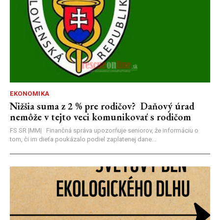
EKONOMIKA
Nižšia suma z 2 % pre rodičov? Daňový úrad
nemôže v tejto veci komunikovať s rodičom
FS SR |MM| Finančná správa upozorňuje seniorov, že informáciu o
tom, či im dieťa poukázalo podiel zaplatenej dane...