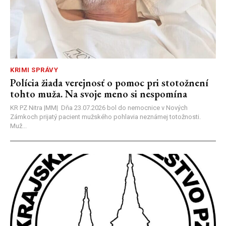
KRIMI SPRÁVY
Polícia žiada verejnosť o pomoc pri stotožnení
tohto muža. Na svoje meno si nespomína
KR PZ Nitra |MM| Dňa 23.07.2026 bol do nemocnice v Nových
Zámkoch prijatý pacient mužského pohlavia neznámej totožnosti.
Muž...