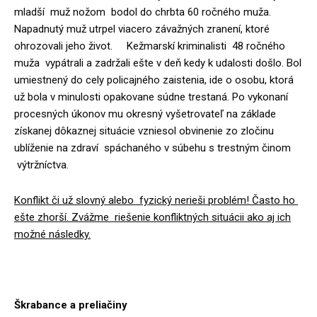
mladší muž nožom bodol do chrbta 60 ročného muža.
Napadnutý muž utrpel viacero závažných zranení, ktoré
ohrozovali jeho život. Kežmarskí kriminalisti 48 ročného
muža vypátrali a zadržali ešte v deň kedy k udalosti došlo. Bol
umiestnený do cely policajného zaistenia, ide o osobu, ktorá
už bola v minulosti opakovane súdne trestaná. Po vykonaní
procesných úkonov mu okresný vyšetrovateľ na základe
získanej dôkaznej situácie vzniesol obvinenie zo zločinu
ublíženie na zdraví spáchaného v súbehu s trestným činom
výtržníctva.
Konflikt či už slovný alebo fyzický nerieši problém! Často ho
ešte zhorší. Zvážme riešenie konfliktných situácii ako aj ich
možné následky.
Škrabance a preliačiny