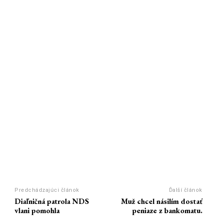
Predchádzajúci článok
Ďalší článok
Diaľničná patrola NDS
Muž chcel násilím dostať
vlani pomohla
peniaze z bankomatu.