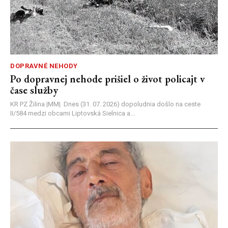
DOPRAVNÉ NEHODY
Po dopravnej nehode prišiel o život policajt v
čase služby
KR PZ Žilina |MM| Dnes (31. 07. 2026) dopoludnia došlo na ceste
II/584 medzi obcami Liptovská Sielnica a...