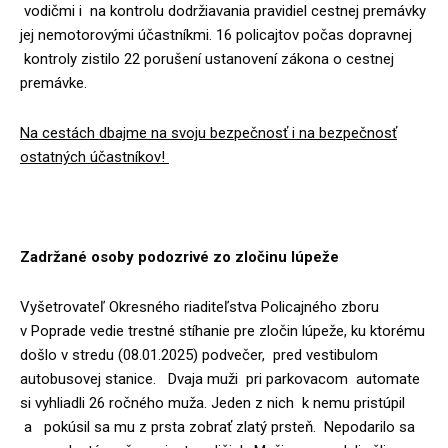
vodičmi i na kontrolu dodržiavania pravidiel cestnej premávky
jej nemotorovými účastníkmi. 16 policajtov počas dopravnej
kontroly zistilo 22 porušení ustanovení zákona o cestnej
premávke.
Na cestách dbajme na svoju bezpečnosť i na bezpečnosť
ostatných účastníkov!
Zadržané osoby podozrivé zo zločinu lúpeže
Vyšetrovateľ Okresného riaditeľstva Policajného zboru
v Poprade vedie trestné stíhanie pre zločin lúpeže, ku ktorému
došlo v stredu (08.01.2025) podvečer, pred vestibulom
autobusovej stanice. Dvaja muži pri parkovacom automate
si vyhliadli 26 ročného muža. Jeden z nich k nemu pristúpil
a pokúsil sa mu z prsta zobrať zlatý prsteň. Nepodarilo sa