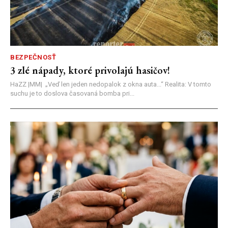
BEZPEČNOSŤ
3 zlé nápady, ktoré privolajú hasičov!
HaZZ |MM| ​„Veď len jeden nedopalok z okna auta...“ ​Realita: V tomto
suchu je to doslova časovaná bomba pri...