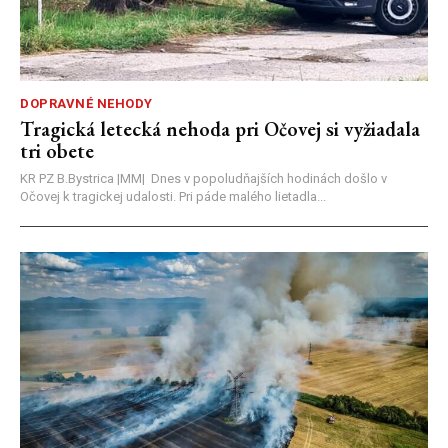
DOPRAVNÉ NEHODY
Tragická letecká nehoda pri Očovej si vyžiadala
tri obete
KR PZ B.Bystrica |MM| Dnes v popoludňajších hodinách došlo v
Očovej k tragickej udalosti. Pri páde malého lietadla...