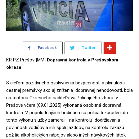
Facebook
Twitter
KR PZ Prešov |MM|
Dopravná kontrola v Prešovskom
okrese
S cieľom pozitívneho ovplyvnenia bezpečnosti a plynulosti
cestnej premávky ako aj zníženia dopravnej nehodovosti, bola
na teritóriu Okresného riaditeľstva Policajného zboru v
Prešove včera (09.01.2025) vykonaná osobitná dopravná
kontrola. V popoludňajších hodinách sa policajti zaradení do
tohto výkonu služby zamerali na kontrolu dodržiavania
povinnosti vodičov a ich spolujazdcov, na kontrolu zákazu
požitia alkoholických nápojov alebo iných návykových látok