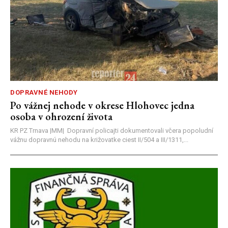
DOPRAVNÉ NEHODY
Po vážnej nehode v okrese Hlohovec jedna
osoba v ohrození života
KR PZ Trnava |MM| Dopravní policajti dokumentovali včera popoludní
vážnu dopravnú nehodu na križovatke ciest II/504 a III/1311,...