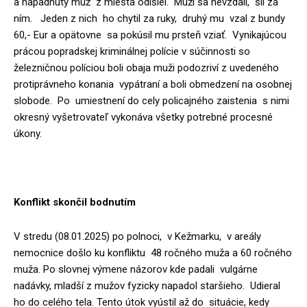
a napadnutý muž z miesta odišiel. Muži sa nevzdali, šli za
ním. Jeden z nich ho chytil za ruky, druhý mu vzal z bundy
60,- Eur a opätovne sa pokúsil mu prsteň vziať. Vynikajúcou
prácou popradskej kriminálnej polície v súčinnosti so
železničnou políciou boli obaja muži podozriví z uvedeného
protiprávneho konania vypátraní a boli obmedzení na osobnej
slobode. Po umiestnení do cely policajného zaistenia s nimi
okresný vyšetrovateľ vykonáva všetky potrebné procesné
úkony.
Konflikt skončil bodnutím
V stredu (08.01.2025) po polnoci, v Kežmarku, v areály
nemocnice došlo ku konfliktu 48 ročného muža a 60 ročného
muža. Po slovnej výmene názorov kde padali vulgárne
nadávky, mladší z mužov fyzicky napadol staršieho. Udieral
ho do celého tela. Tento útok vyústil až do situácie, kedy