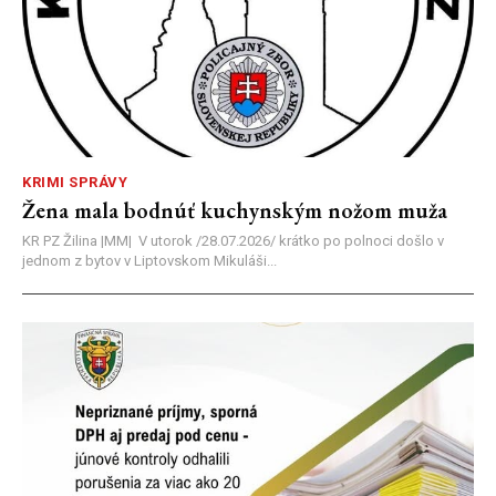
KRIMI SPRÁVY
Žena mala bodnúť kuchynským nožom muža
KR PZ Žilina |MM| V utorok /28.07.2026/ krátko po polnoci došlo v
jednom z bytov v Liptovskom Mikuláši...