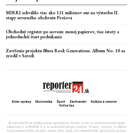
MIRRI schválilo viac ako 121 miliónov eur na výstavbu II.
etapy severného obchvatu Prešova
Obchodný register po novom: menej papierov, viac istoty a
jednoduchší štart podnikania
Zavŕšenie projektu Blues Rock Generations. Album No. 10 sa
zrodil v Seredi
Krimi správy
Ekonomika
Šport
Záchranári
Kultúra a umenie
Voľný čas
© reporter24.sk všetky práva vyhradené. Obsah novín je chránený autorským
zákonom č. 618/2003 Z.z. a medzinárodným právom. Prepis , šírenie, či ďalšie
kopírovanie tohto obsahu alebo jeho časti, a to akýmkoľvek spôsobom je bez