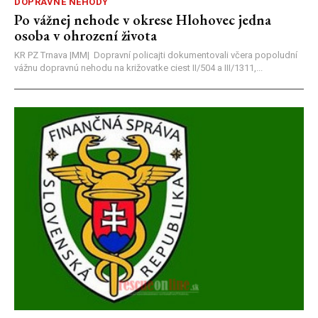
DOPRAVNÉ NEHODY
Po vážnej nehode v okrese Hlohovec jedna
osoba v ohrození života
KR PZ Trnava |MM| Dopravní policajti dokumentovali včera popoludní
vážnu dopravnú nehodu na križovatke ciest II/504 a III/1311,...