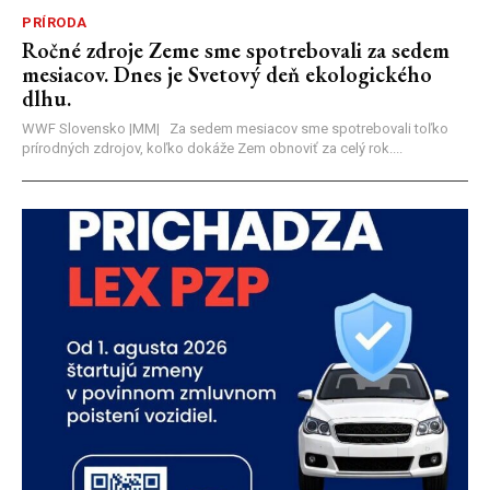
PRÍRODA
Ročné zdroje Zeme sme spotrebovali za sedem
mesiacov. Dnes je Svetový deň ekologického
dlhu.
WWF Slovensko |MM| Za sedem mesiacov sme spotrebovali toľko
prírodných zdrojov, koľko dokáže Zem obnoviť za celý rok....