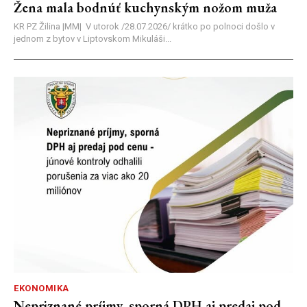
Žena mala bodnúť kuchynským nožom muža
KR PZ Žilina |MM| V utorok /28.07.2026/ krátko po polnoci došlo v
jednom z bytov v Liptovskom Mikuláši...
EKONOMIKA
Nepriznané príjmy, sporná DPH aj predaj pod