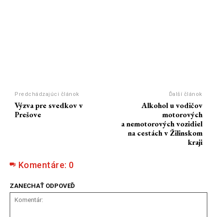
Predchádzajúci článok
Ďalší článok
Výzva pre svedkov v
Alkohol u vodičov
Prešove
motorových
a nemotorových vozidiel
na cestách v Žilinskom
kraji
Komentáre:
0
ZANECHAŤ ODPOVEĎ