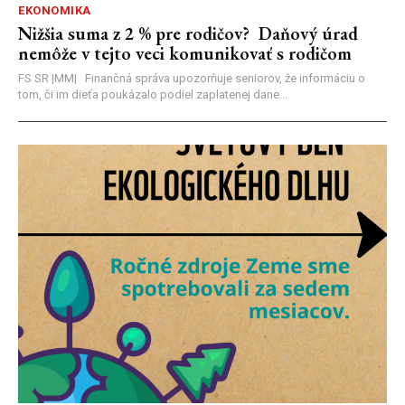
EKONOMIKA
Nižšia suma z 2 % pre rodičov? Daňový úrad
nemôže v tejto veci komunikovať s rodičom
FS SR |MM| Finančná správa upozorňuje seniorov, že informáciu o
tom, či im dieťa poukázalo podiel zaplatenej dane...