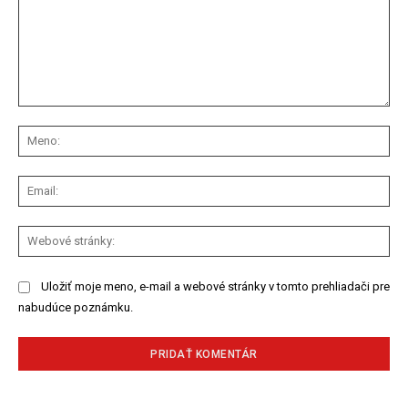
Komentár:
Me
Ema
We
str
Uložiť moje meno, e-mail a webové stránky v tomto prehliadači pre
nabudúce poznámku.