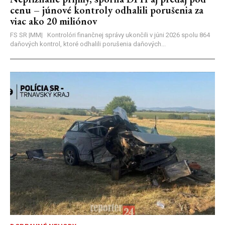
cenu – júnové kontroly odhalili porušenia za
viac ako 20 miliónov
FS SR |MM| Kontrolóri finančnej správy ukončili v júni 2026 spolu 864
daňových kontrol, ktoré odhalili porušenia daňových...