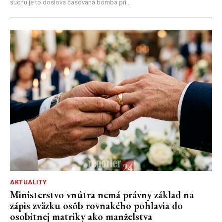
suchu je to doslova časovaná bomba pri...
AKTUALITY
Ministerstvo vnútra nemá právny základ na
zápis zväzku osôb rovnakého pohlavia do
osobitnej matriky ako manželstva