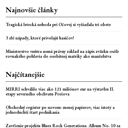
Najnovšie články
Tragická letecká nehoda pri Očovej si vyžiadala tri obete
3 zlé nápady, ktoré privolajú hasičov!
Ministerstvo vnútra nemá právny základ na zápis zväzku osôb
rovnakého pohlavia do osobitnej matriky ako manželstva
Najčítanejšie
MIRRI schválilo viac ako 121 miliónov eur na výstavbu II.
etapy severného obchvatu Prešova
Obchodný register po novom: menej papierov, viac istoty a
jednoduchší štart podnikania
Zavŕšenie projektu Blues Rock Generations. Album No. 10 sa