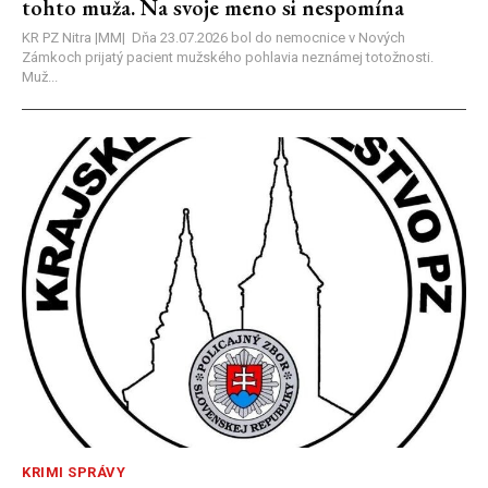
tohto muža. Na svoje meno si nespomína
KR PZ Nitra |MM| Dňa 23.07.2026 bol do nemocnice v Nových
Zámkoch prijatý pacient mužského pohlavia neznámej totožnosti.
Muž...
KRIMI SPRÁVY