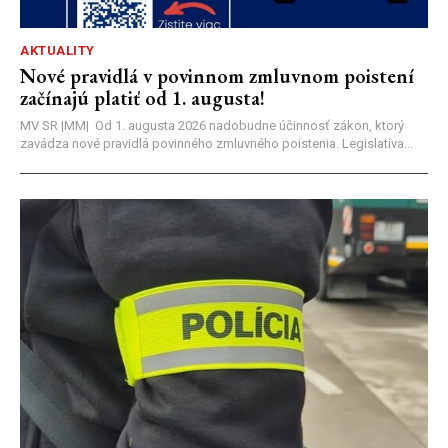
AKTUALITY
Nové pravidlá v povinnom zmluvnom poistení
začínajú platiť od 1. augusta!
MV SR |MM| Od 1. augusta 2026 nadobudne účinnosť zákon, ktorý
zavádza nové pravidlá povinného zmluvného poistenia. Legislatíva...