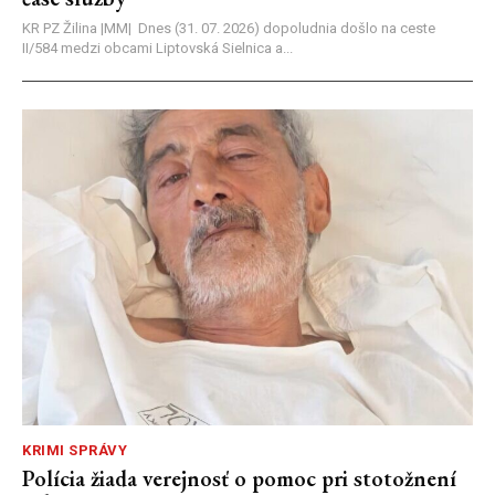
KR PZ Žilina |MM| Dnes (31. 07. 2026) dopoludnia došlo na ceste
II/584 medzi obcami Liptovská Sielnica a...
KRIMI SPRÁVY
Polícia žiada verejnosť o pomoc pri stotožnení