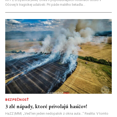
Očovej k tragickej udalosti. Pri páde malého lietadla...
BEZPEČNOSŤ
3 zlé nápady, ktoré privolajú hasičov!
HaZZ |MM| ​„Veď len jeden nedopalok z okna auta...“ ​Realita: V tomto