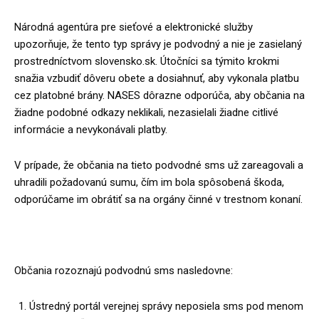
Národná agentúra pre sieťové a elektronické služby
upozorňuje, že tento typ správy je podvodný a nie je zasielaný
prostredníctvom slovensko.sk. Útočníci sa týmito krokmi
snažia vzbudiť dôveru obete a dosiahnuť, aby vykonala platbu
cez platobné brány. NASES dôrazne odporúča, aby občania na
žiadne podobné odkazy neklikali, nezasielali žiadne citlivé
informácie a nevykonávali platby.
V prípade, že občania na tieto podvodné sms už zareagovali a
uhradili požadovanú sumu, čím im bola spôsobená škoda,
odporúčame im obrátiť sa na orgány činné v trestnom konaní.
Občania rozoznajú podvodnú sms nasledovne:
Ústredný portál verejnej správy neposiela sms pod menom