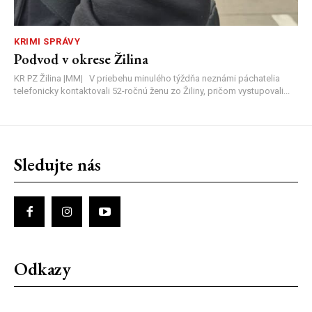
KRIMI SPRÁVY
Podvod v okrese Žilina
KR PZ Žilina |MM| V priebehu minulého týždňa neznámi páchatelia
telefonicky kontaktovali 52-ročnú ženu zo Žiliny, pričom vystupovali...
Sledujte nás
Odkazy