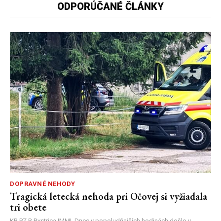
ODPORÚČANÉ ČLÁNKY
DOPRAVNÉ NEHODY
Tragická letecká nehoda pri Očovej si vyžiadala
tri obete
KR PZ B.Bystrica |MM| Dnes v popoludňajších hodinách došlo v