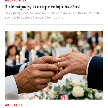
BEZPEČNOSŤ
3 zlé nápady, ktoré privolajú hasičov!
HaZZ |MM| ​„Veď len jeden nedopalok z okna auta...“ ​Realita: V tomto
suchu je to doslova časovaná bomba pri...
AKTUALITY