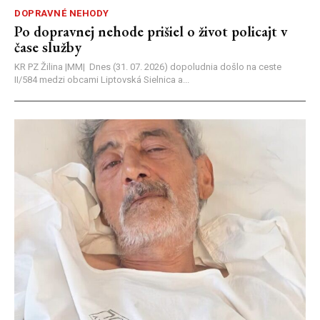
DOPRAVNÉ NEHODY
Po dopravnej nehode prišiel o život policajt v
čase služby
KR PZ Žilina |MM| Dnes (31. 07. 2026) dopoludnia došlo na ceste
II/584 medzi obcami Liptovská Sielnica a...