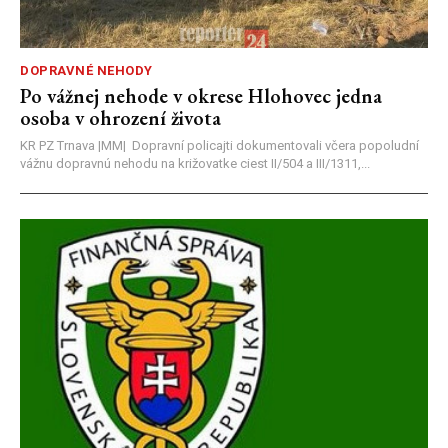
DOPRAVNÉ NEHODY
Po vážnej nehode v okrese Hlohovec jedna
osoba v ohrození života
KR PZ Trnava |MM| Dopravní policajti dokumentovali včera popoludní
vážnu dopravnú nehodu na križovatke ciest II/504 a III/1311,...