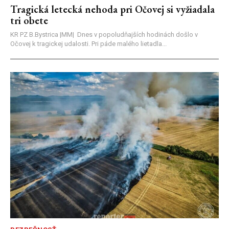
Tragická letecká nehoda pri Očovej si vyžiadala
tri obete
KR PZ B.Bystrica |MM| Dnes v popoludňajších hodinách došlo v
Očovej k tragickej udalosti. Pri páde malého lietadla...