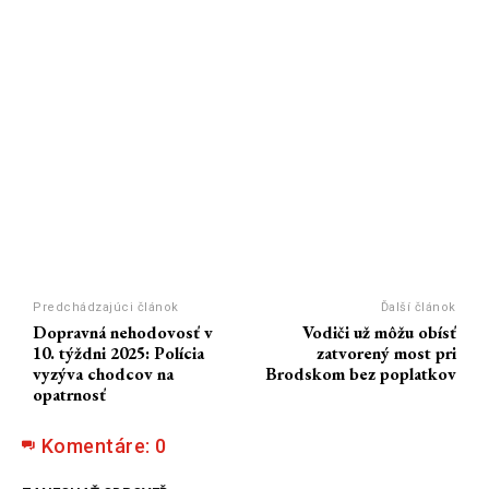
Predchádzajúci článok
Ďalší článok
Dopravná nehodovosť v
Vodiči už môžu obísť
10. týždni 2025: Polícia
zatvorený most pri
vyzýva chodcov na
Brodskom bez poplatkov
opatrnosť
Komentáre:
0