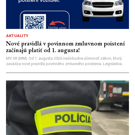
AKTUALITY
Nové pravidlá v povinnom zmluvnom poistení
začínajú platiť od 1. augusta!
MV SR |MM| Od 1. augusta 2026 nadobudne účinnosť zákon, ktorý
zavádza nové pravidlá povinného zmluvného poistenia. Legislatíva...