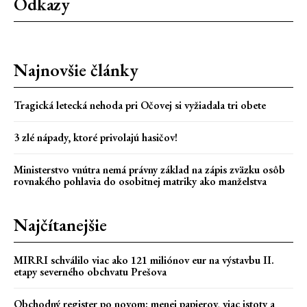
Odkazy
Najnovšie články
Tragická letecká nehoda pri Očovej si vyžiadala tri obete
3 zlé nápady, ktoré privolajú hasičov!
Ministerstvo vnútra nemá právny základ na zápis zväzku osôb
rovnakého pohlavia do osobitnej matriky ako manželstva
Najčítanejšie
MIRRI schválilo viac ako 121 miliónov eur na výstavbu II.
etapy severného obchvatu Prešova
Obchodný register po novom: menej papierov, viac istoty a