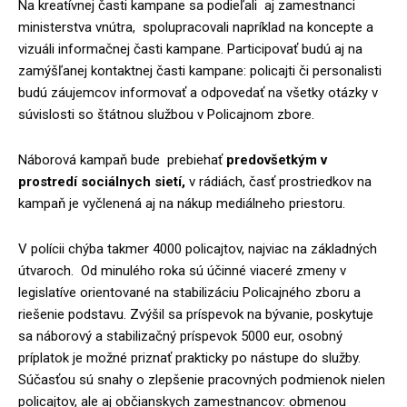
Na kreatívnej časti kampane sa podieľali aj zamestnanci
ministerstva vnútra, spolupracovali napríklad na koncepte a
vizuáli informačnej časti kampane. Participovať budú aj na
zamýšľanej kontaktnej časti kampane: policajti či personalisti
budú záujemcov informovať a odpovedať na všetky otázky v
súvislosti so štátnou službou v Policajnom zbore.
Náborová kampaň bude prebiehať
predovšetkým v
prostredí sociálnych sietí,
v rádiách, časť prostriedkov na
kampaň je vyčlenená aj na nákup mediálneho priestoru.
V polícii chýba takmer 4000 policajtov, najviac na základných
útvaroch. Od minulého roka sú účinné viaceré zmeny v
legislatíve orientované na stabilizáciu Policajného zboru a
riešenie podstavu. Zvýšil sa príspevok na bývanie, poskytuje
sa náborový a stabilizačný príspevok 5000 eur, osobný
príplatok je možné priznať prakticky po nástupe do služby.
Súčasťou sú snahy o zlepšenie pracovných podmienok nielen
policajtov, ale aj občianskych zamestnancov: obmenou