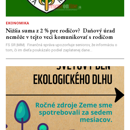
EKONOMIKA
Nižšia suma z 2 % pre rodičov? Daňový úrad
nemôže v tejto veci komunikovať s rodičom
FS SR |MM| Finančná správa upozorňuje seniorov, že informáciu o
tom, či im dieťa poukázalo podiel zaplatenej dane...