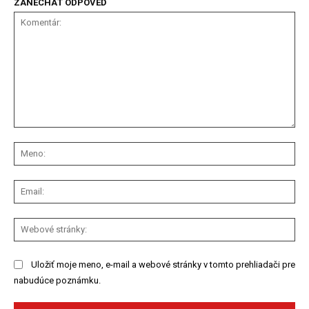
ZANECHAŤ ODPOVEĎ
Komentár:
Me
Ema
We
str
Uložiť moje meno, e-mail a webové stránky v tomto prehliadači pre
nabudúce poznámku.