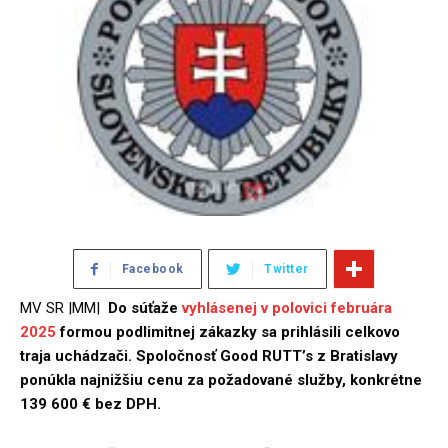
Facebook
Twitter
MV SR |MM|
Do súťaže
vyhlásenej v polovici februára
2025
formou podlimitnej zákazky sa prihlásili celkovo
traja uchádzači. Spoločnosť Good RUTT’s z Bratislavy
ponúkla najnižšiu cenu za požadované služby, konkrétne
139 600 € bez DPH.