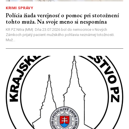
KRIMI SPRÁVY
Polícia žiada verejnosť o pomoc pri stotožnení
tohto muža. Na svoje meno si nespomína
KR PZ Nitra |MM| Dňa 23.07.2026 bol do nemocnice v Nových
Zámkoch prijatý pacient mužského pohlavia neznámej totožnosti.
Muž...