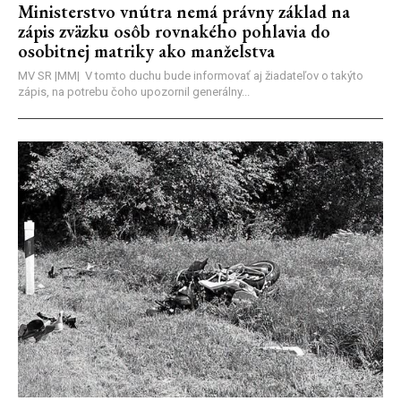
Ministerstvo vnútra nemá právny základ na
zápis zväzku osôb rovnakého pohlavia do
osobitnej matriky ako manželstva
MV SR |MM| V tomto duchu bude informovať aj žiadateľov o takýto
zápis, na potrebu čoho upozornil generálny...