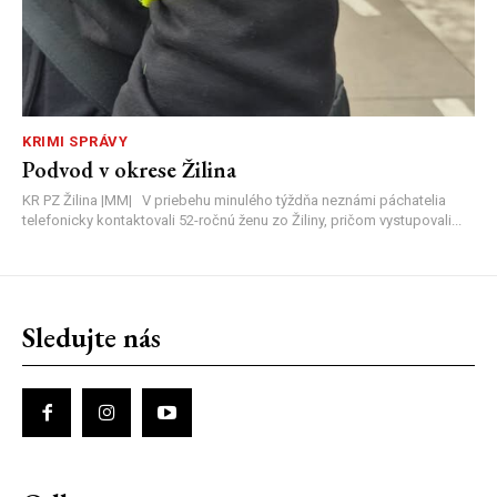
KRIMI SPRÁVY
Podvod v okrese Žilina
KR PZ Žilina |MM| V priebehu minulého týždňa neznámi páchatelia
telefonicky kontaktovali 52-ročnú ženu zo Žiliny, pričom vystupovali...
Sledujte nás