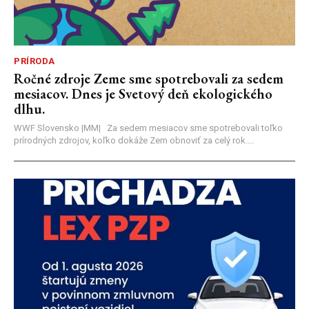
PRÍRODA
Ročné zdroje Zeme sme spotrebovali za sedem
mesiacov. Dnes je Svetový deň ekologického
dlhu.
WWF Slovensko |MM| Za sedem mesiacov sme spotrebovali toľko
prírodných zdrojov, koľko dokáže Zem obnoviť za celý rok....