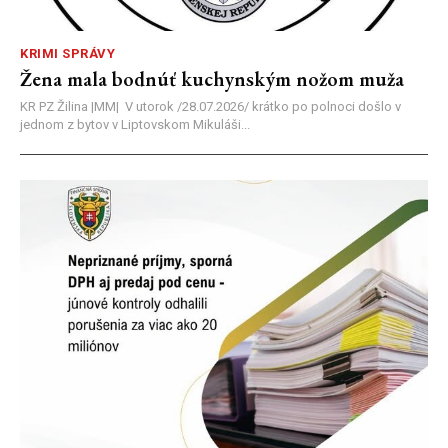
KRIMI SPRÁVY
Žena mala bodnúť kuchynským nožom muža
KR PZ Žilina |MM| V utorok /28.07.2026/ krátko po polnoci došlo v
jednom z bytov v Liptovskom Mikuláši...