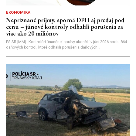
EKONOMIKA
Nepriznané príjmy, sporná DPH aj predaj pod
cenu – júnové kontroly odhalili porušenia za
viac ako 20 miliónov
FS SR |MM| Kontrolóri finančnej správy ukončili v júni 2026 spolu 864
daňových kontrol, ktoré odhalili porušenia daňových...